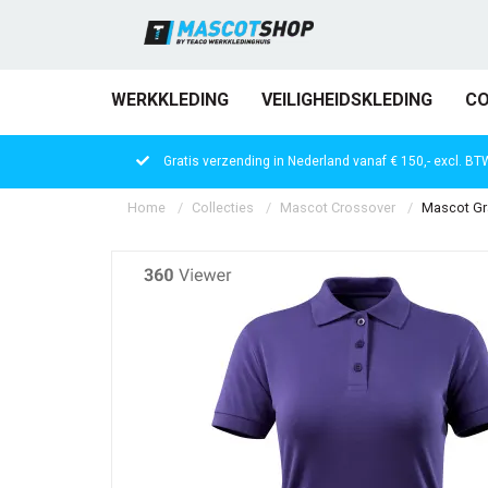
WERKKLEDING
VEILIGHEIDSKLEDING
CO
Gratis verzending in Nederland vanaf € 150,- excl. BT
Home
Collecties
Mascot Crossover
Mascot Gr