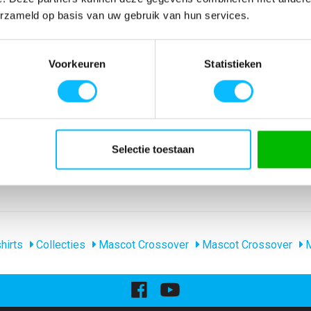
SPECIFICATIES
erzameld op basis van uw gebruik van hun services.
ouwelijke
Artikelnummer
-
 de mouwen.
EAN nummer
-
Voorkeuren
Statistieken
anderen wanneer
Model
51588-969
ht. Voor
Merk
Mascot
1 aanbevolen.
Materiaal
95% katoen/5% el
nl_materiaal
Katoen Elastaan
Producttype
Dames polo shirt
Levertijd
1-5 werkdagen
Selectie toestaan
gewicht
220 g/m
Collecties Mascot
Mascot Crossove
hirts
Collecties
Mascot Crossover
Mascot Crossover
M