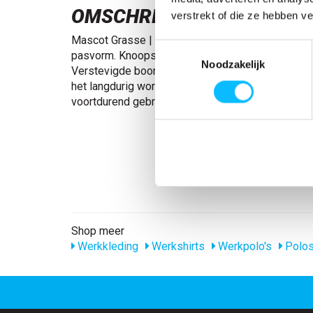
OMSCHRIJVING
verstrekt of die ze hebben v
Mascot Grasse | 51588-969 | 095-paarsblauw Vr
Toestemmingsselectie
pasvorm. Knoopsluiting. Tricot in de kraag en bij
Noodzakelijk
Verstevigde boord.Het product kan van kleur ver
het langdurig wordt blootgesteld aan direct zonlic
voortdurend gebruik buitenshuis wordt 50363-86
Shop meer
Werkkleding
Werkshirts
Werkpolo's
Polos