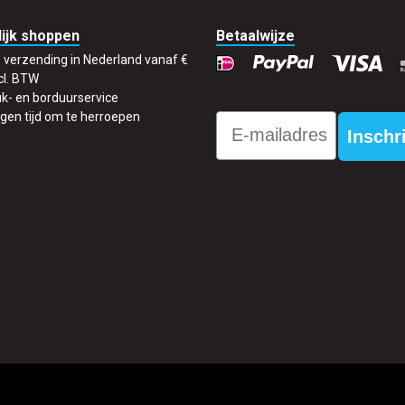
ijk shoppen
Betaalwijze
s verzending in Nederland vanaf €
cl. BTW
k- en borduurservice
gen tijd om te herroepen
Email
Inschr