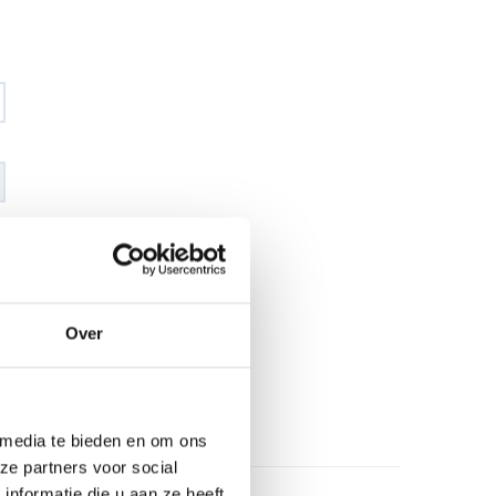
€ 13
,53
€ 16
,30
excl BTW
€ 16
,37
€ 19
,72
incl BTW
Over
26
l
 media te bieden en om ons
ze partners voor social
nformatie die u aan ze heeft