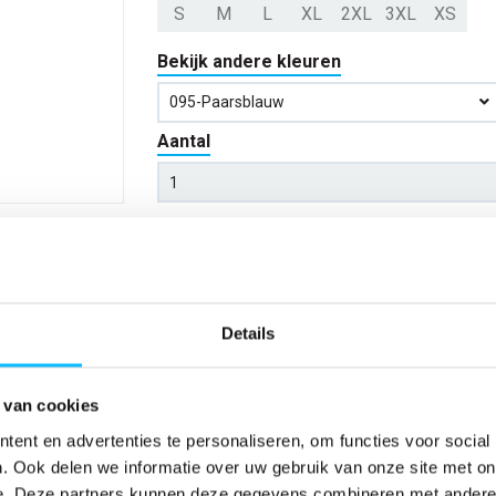
S
M
L
XL
2XL
3XL
XS
Bekijk andere kleuren
095-Paarsblauw
Aantal
*Gratis verzending vanaf €150,- exclusief BTW
Kies kleur/maat
Details
Verwachte bezorgdag:
14-08-20
 van cookies
Niet zeker wat jou maat is?
Bekijk maattabe
ent en advertenties te personaliseren, om functies voor social
. Ook delen we informatie over uw gebruik van onze site met on
e. Deze partners kunnen deze gegevens combineren met andere i