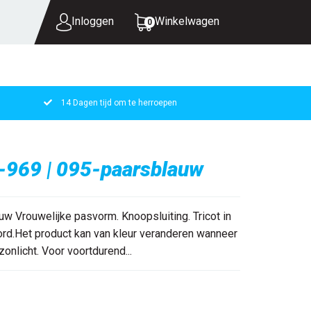
Inloggen
Winkelwagen
0
14 Dagen tijd om te herroepen
UW WINKELWAGEN IS LEEG.
VUL HEM MET PRODUCTEN.
-969 | 095-paarsblauw
 Vrouwelijke pasvorm. Knoopsluiting. Tricot in
rd.Het product kan van kleur veranderen wanneer
onlicht. Voor voortdurend...