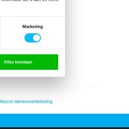
Marketing
astaan
Alles toestaan
r
ascot dameswerkkleding