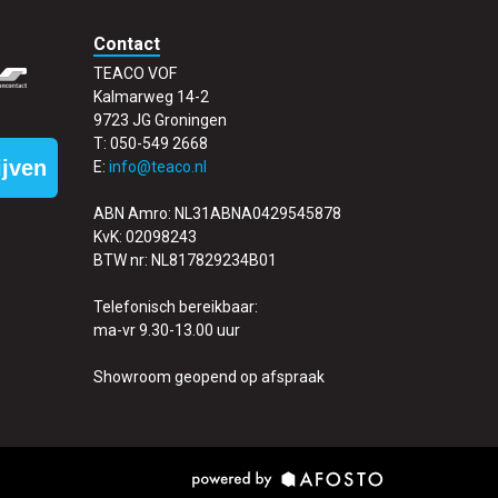
Contact
TEACO VOF
Kalmarweg 14-2
9723 JG Groningen
T: 050-549 2668
ijven
E:
info@teaco.nl
ABN Amro: NL31ABNA0429545878
KvK: 02098243
BTW nr: NL817829234B01
Telefonisch bereikbaar:
ma-vr 9.30-13.00 uur
Showroom geopend op afspraak