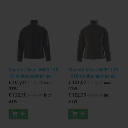
Mascot Visp | 6609-135
Mascot Visp | 6609-135
| 010-donkermarine
| 018-donkerantraciet
€ 101
,07
€ 101
,07
€ 118
,93
excl
€ 118
,93
excl
BTW
BTW
€ 122
,30
€ 122
,30
€ 143
,90
incl
€ 143
,90
incl
BTW
BTW