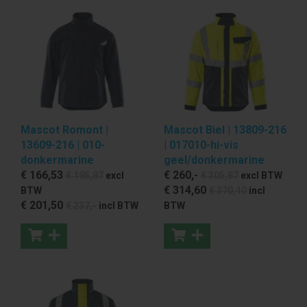
Mascot Romont |
Mascot Biel | 13809-216
13609-216 | 010-
| 017010-hi-vis
donkermarine
geel/donkermarine
€ 166
,53
€ 260
,-
€ 195
,87
excl
€ 305
,87
excl BTW
€ 314
,60
BTW
€ 370
,10
incl
€ 201
,50
€ 237
,-
incl BTW
BTW