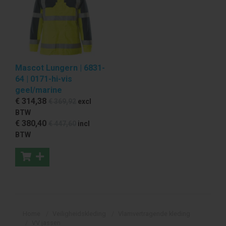
Mascot Lungern | 6831-
64 | 0171-hi-vis
geel/marine
€ 314
,38
€ 369
,92
excl
BTW
€ 380
,40
€ 447
,60
incl
BTW
Home
Veiligheidskleding
Vlamvertragende kleding
VV jassen