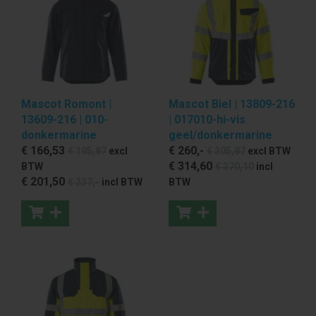
Mascot Romont |
Mascot Biel | 13809-216
13609-216 | 010-
| 017010-hi-vis
donkermarine
geel/donkermarine
€ 166
,53
€ 260
,-
€ 195
,87
excl
€ 305
,87
excl BTW
€ 314
,60
BTW
€ 370
,10
incl
€ 201
,50
€ 237
,-
incl BTW
BTW