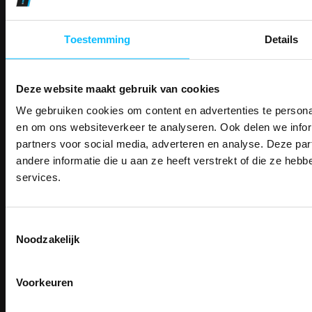
Betaalwijze
Toestemming
Details
Email
Deze website maakt gebruik van cookies
Inschrijven
We gebruiken cookies om content en advertenties te personal
PAK DIRE
ONTVANG DIR
en om ons websiteverkeer te analyseren. Ook delen we infor
KORTI
partners voor social media, adverteren en analyse. Deze p
Contact
KORTING OP U
andere informatie die u aan ze heeft verstrekt of die ze he
TEACO VOF
BESTELLI
services.
Kalmarweg 14-2
Bestel je binnenkort w
9723 JG Groningen
Schrijf u in voor onze nieuwsbrie
veiligheidsschoenen 
T: 050-549 2668
kortingscode per e-mail. Blijf op de 
E:
info@teaco.nl
Toestemmingsselectie
Meld je aan voor onze nieuws
werkkleding, exclusieve aanbiedi
Noodzakelijk
direct
5% korting
op je
eer
professionals.
ABN Amro: NL31ABNA0429545878
Email
Meer dan
15 jaar specialist
KvK: 02098243
veiligheid.
BTW nr: NL817829234B01
Voorkeuren
Inschrijven
Email
Telefonisch bereikbaar: