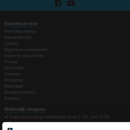
Klantenservice
Over Mascotshop
Klantenservice
Contact
Algemene voorwaarden
Ruilen en retourneren
Privacy
Verzenden
Garantie
Disclaimer
Maattabel
Betaalmethoden
Partners
Makkelijk shoppen
Gratis verzending in Nederland vanaf € 150,- excl. BTW
Bedruk- en borduurservice
14 Dagen tijd om te herroepen