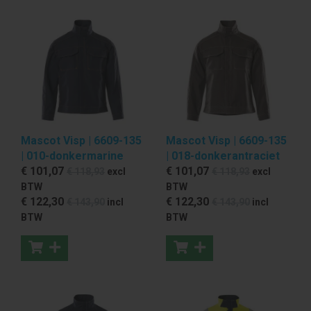
Mascot Visp | 6609-135
Mascot Visp | 6609-135
| 010-donkermarine
| 018-donkerantraciet
€ 101
,07
€ 101
,07
€ 118
,93
excl
€ 118
,93
excl
BTW
BTW
€ 122
,30
€ 122
,30
€ 143
,90
incl
€ 143
,90
incl
BTW
BTW