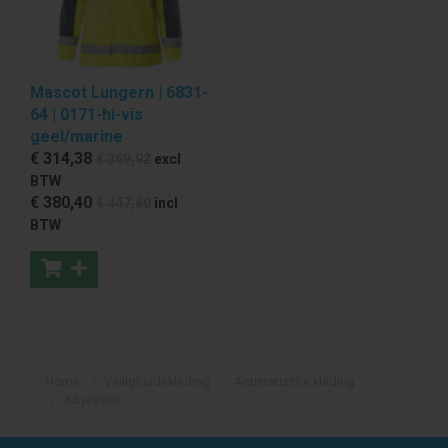
Mascot Lungern | 6831-
64 | 0171-hi-vis
geel/marine
€ 314
,38
€ 369
,92
excl
BTW
€ 380
,40
€ 447
,60
incl
BTW
Home
Veiligheidskleding
Antistatische kleding
AS jassen