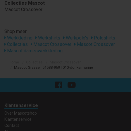
Collecties Mascot
Mascot Crossover
Shop meer
Werkkleding
Werkshirts
Werkpolo's
Poloshirts
Collecties
Mascot Crossover
Mascot Crossover
Mascot dameswerkkleding
Home
Collecties
Mascot Crossover
Mascot Grasse | 51588-969 | 010-donkermarine
Klantenservice
Over Mascotshop
Klantenservice
Contact