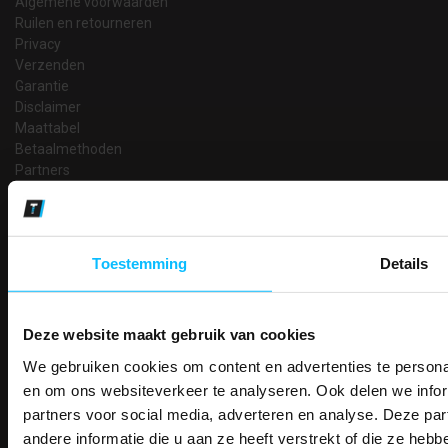
Algemene voorwaarden
Ruilen en retourneren
Privacy
Verzenden
Garantie
Disclaimer
Maattabel
Betaalmethoden
Partners
Makkelijk shoppen
Gratis verzending in Nederland vanaf € 150,- excl. BTW
Bedruk- en borduurservice
Toestemming
Details
14 Dagen tijd om te herroepen
Betaalwijze
Deze website maakt gebruik van cookies
We gebruiken cookies om content en advertenties te personal
PAK DIRE
ONTVANG DIR
en om ons websiteverkeer te analyseren. Ook delen we infor
Email
KORTI
Inschrijven
partners voor social media, adverteren en analyse. Deze p
KORTING OP U
andere informatie die u aan ze heeft verstrekt of die ze he