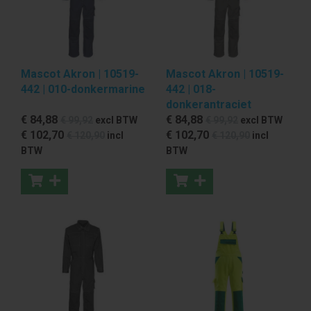
Mascot Akron | 10519-
Mascot Akron | 10519-
442 | 010-donkermarine
442 | 018-
donkerantraciet
€ 84
,88
€ 84
,88
€ 99
,92
excl BTW
€ 99
,92
excl BTW
€ 102
,70
€ 102
,70
€ 120
,90
incl
€ 120
,90
incl
BTW
BTW