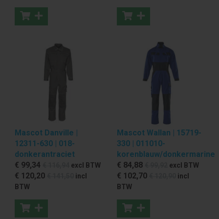
Mascot Danville |
Mascot Wallan | 15719-
12311-630 | 018-
330 | 011010-
donkerantraciet
korenblauw/donkermarine
€ 99
,34
€ 84
,88
€ 116
,94
excl BTW
€ 99
,92
excl BTW
€ 120
,20
€ 102
,70
€ 141
,50
incl
€ 120
,90
incl
BTW
BTW