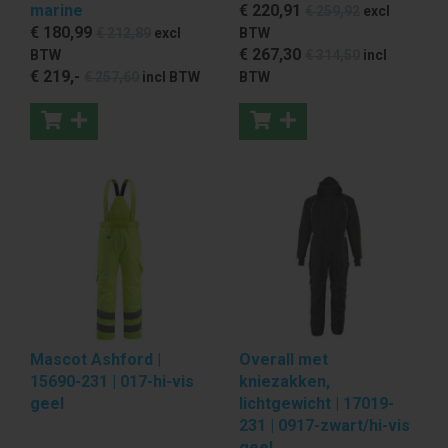
marine
€ 220
,91
€ 259
,92
excl
€ 180
,99
€ 212
,89
excl
BTW
€ 267
,30
BTW
€ 314
,50
incl
€ 219
,-
€ 257
,60
incl BTW
BTW
Mascot Ashford |
Overall met
15690-231 | 017-hi-vis
kniezakken,
geel
lichtgewicht | 17019-
231 | 0917-zwart/hi-vis
geel