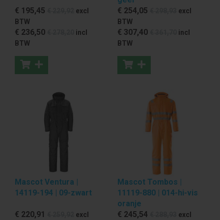
€ 195
,45
€ 254
,05
€ 229
,92
excl
€ 298
,93
excl
BTW
BTW
€ 236
,50
€ 307
,40
€ 278
,20
incl
€ 361
,70
incl
BTW
BTW
Mascot Ventura |
Mascot Tombos |
14119-194 | 09-zwart
11119-880 | 014-hi-vis
oranje
€ 220
,91
€ 245
,54
€ 259
,92
excl
€ 288
,93
excl