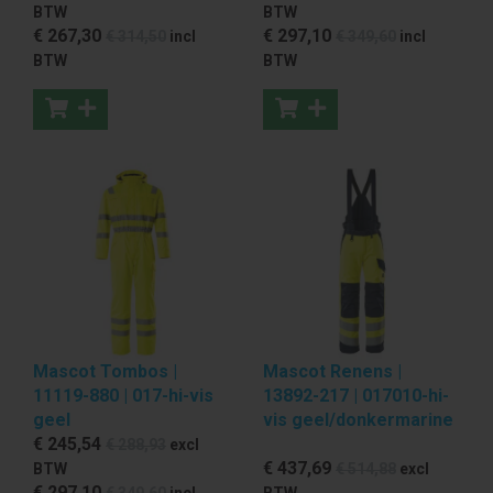
BTW
BTW
€ 267
,30
€ 297
,10
€ 314
,50
incl
€ 349
,60
incl
BTW
BTW
Mascot Tombos |
Mascot Renens |
11119-880 | 017-hi-vis
13892-217 | 017010-hi-
geel
vis geel/donkermarine
€ 245
,54
€ 288
,93
excl
€ 437
,69
BTW
€ 514
,88
excl
€ 297
,10
€ 349
,60
incl
BTW