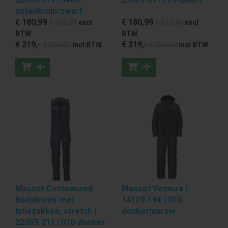
notenbruin/zwart
€ 180
,99
€ 180
,99
€ 212
,89
excl
€ 212
,89
excl
BTW
BTW
€ 219
,-
€ 219
,-
€ 257
,60
incl BTW
€ 257
,60
incl BTW
Mascot Customized
Mascot Ventura |
Bodybroek met
14119-194 | 010-
kniezakken, stretch |
donkermarine
22069-311 | 010-donker