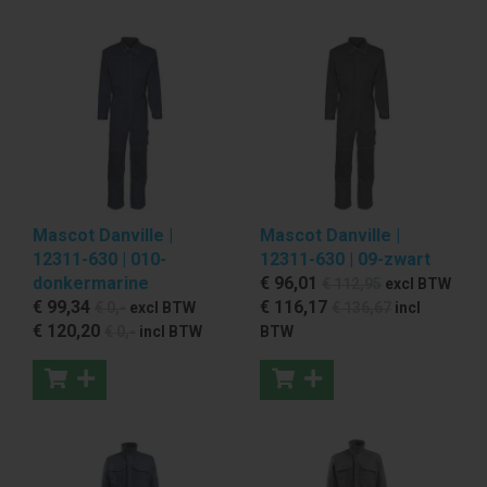
Mascot Danville |
Mascot Danville |
12311-630 | 010-
12311-630 | 09-zwart
donkermarine
€ 96
,01
€ 112
,95
excl BTW
€ 99
,34
€ 116
,17
€ 0
,-
excl BTW
€ 136
,67
incl
€ 120
,20
€ 0
,-
incl BTW
BTW