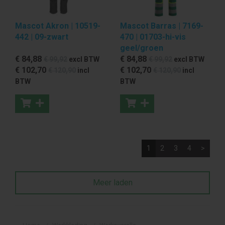
Mascot Akron | 10519-
Mascot Barras | 7169-
442 | 09-zwart
470 | 01703-hi-vis
geel/groen
€ 84
,88
€ 84
,88
€ 99
,92
excl BTW
€ 99
,92
excl BTW
€ 102
,70
€ 102
,70
€ 120
,90
incl
€ 120
,90
incl
BTW
BTW
1
2
3
4
>
Meer laden