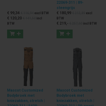
22069-311 | 89-
steengrijs
€ 99
,34
€ 180
,99
€ 116
,94
excl BTW
€ 212
,89
excl
€ 120
,20
€ 141
,50
incl
BTW
€ 219
,-
BTW
€ 257
,60
incl BTW
Mascot Customized
Mascot Customized
Bodybroek met
Bodybroek met
kniezakken, stretch |
kniezakken, stretch |
22069-311 | 5409-
22069-311 | 09-zwart