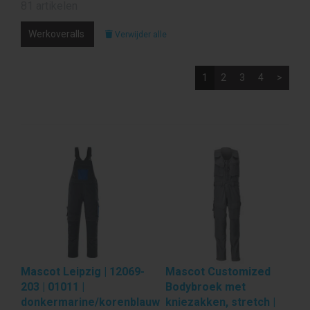
81 artikelen
Werkoveralls
Verwijder alle
1
2
3
4
>
Mascot Leipzig | 12069-
Mascot Customized
203 | 01011 |
Bodybroek met
donkermarine/korenblauw
kniezakken, stretch |