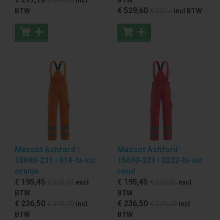
€ 529
,60
BTW
€ 623
,-
incl BTW
Mascot Ashford |
Mascot Ashford |
15690-231 | 014-hi-vis
15690-231 | 0222-hi-vis
oranje
rood
€ 195
,45
€ 195
,45
€ 229
,92
excl
€ 229
,92
excl
BTW
BTW
€ 236
,50
€ 236
,50
€ 278
,20
incl
€ 278
,20
incl
BTW
BTW