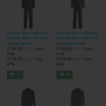
Mascot Baar multisafe
Mascot Baar multisafe
overall | 6619-135 | 010-
overall | 6619-135 | 018-
donkermarine
donkerantraciet
€ 144
,38
€ 146
,02
€ 169
,92
excl
€ 165
,95
excl
BTW
BTW
€ 174
,70
€ 176
,68
€ 205
,60
incl
€ 200
,80
incl
BTW
BTW