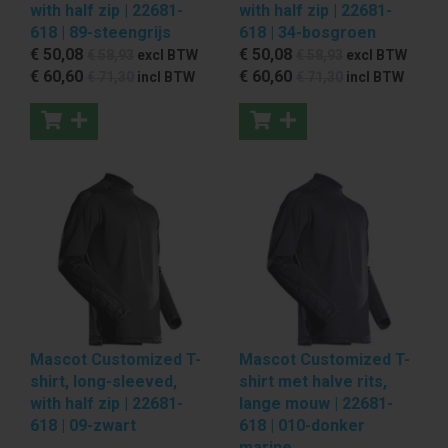
with half zip | 22681-
with half zip | 22681-
618 | 89-steengrijs
618 | 34-bosgroen
€ 50
,08
€ 50
,08
€ 58
,93
excl BTW
€ 58
,93
excl BTW
€ 60
,60
€ 60
,60
€ 71
,30
incl BTW
€ 71
,30
incl BTW
Mascot Customized T-
Mascot Customized T-
shirt, long-sleeved,
shirt met halve rits,
with half zip | 22681-
lange mouw | 22681-
618 | 09-zwart
618 | 010-donker
marine