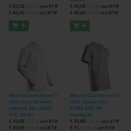
€ 50
,08
€ 50
,08
€ 58
,93
excl BTW
€ 58
,93
excl BTW
€ 60
,60
€ 60
,60
€ 71
,30
incl BTW
€ 71
,30
incl BTW
Mascot Customized T-
Mascot Customized T-
shirt, long-sleeved,
shirt, modern fit |
with half zip | 22681-
22482-618 | 89-
618 | 06-wit
steengrijs
€ 50
,08
€ 33
,88
€ 58
,93
excl BTW
€ 39
,92
excl BTW
€ 60
,60
€ 41
,-
€ 71
,30
incl BTW
€ 48
,30
incl BTW