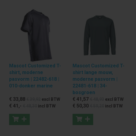
Mascot Customized T-
Mascot Customized T-
shirt, moderne
shirt lange mouw,
pasvorm | 22482-618 |
moderne pasvorm |
010-donker marine
22481-618 | 34-
bosgroen
€ 33
,88
€ 41
,57
€ 39
,92
excl BTW
€ 48
,93
excl BTW
€ 41
,-
€ 50
,30
€ 48
,30
incl BTW
€ 59
,20
incl BTW