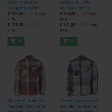
23104-446 | 399-
23104-446 | 299-
bosgroen geruit
bordeaux geruit
€ 100
,25
€ 100
,25
€ 117
,93
excl
€ 117
,93
excl
BTW
BTW
€ 121
,30
€ 121
,30
€ 142
,70
incl
€ 142
,70
incl
BTW
BTW
Mascot Customized
Mascot Customized
Flanellen overhemd
Flanellen overhemd
met teddyvoering |
met teddyvoering |