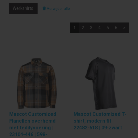
Werkshirts
Verwijder alle
1
2
3
4
5
6
>
Mascot Customized
Mascot Customized T-
Flanellen overhemd
shirt, modern fit |
met teddyvoering |
22482-618 | 09-zwart
23104-446 | 598-