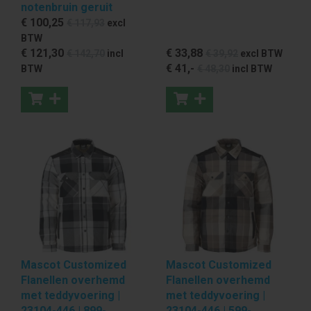
notenbruin geruit
€ 100
,25
€ 117
,93
excl
BTW
€ 121
,30
€ 33
,88
€ 142
,70
incl
€ 39
,92
excl BTW
€ 41
,-
BTW
€ 48
,30
incl BTW
Mascot Customized
Mascot Customized
Flanellen overhemd
Flanellen overhemd
met teddyvoering |
met teddyvoering |
23104-446 | 899-
23104-446 | 599-