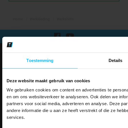
Home
Werkkleding
Werkshirts
Klantenservice
Toestemming
Details
Over Mascotshop
Klantenservice
Contact
Deze website maakt gebruik van cookies
Algemene voorwaarden
Ruilen en retourneren
We gebruiken cookies om content en advertenties te personal
PAK DIRE
Privacy
ONTVANG DIR
en om ons websiteverkeer te analyseren. Ook delen we infor
Verzenden
KORTI
partners voor social media, adverteren en analyse. Deze p
KORTING OP U
Garantie
andere informatie die u aan ze heeft verstrekt of die ze he
Disclaimer
BESTELLI
services.
Maattabel
Bestel je binnenkort w
Betaalmethoden
Schrijf u in voor onze nieuwsbrie