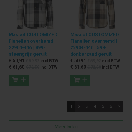
Mascot CUSTOMIZED
Mascot CUSTOMIZED
Flanellen overhemd |
Flanellen overhemd |
22904-446 | 899-
22904-446 | 599-
steengrijs geruit
donkerzand geruit
€ 50
,91
€ 50
,91
€ 59
,92
excl BTW
€ 59
,92
excl BTW
€ 61
,60
€ 61
,60
€ 72
,50
incl BTW
€ 72
,50
incl BTW
1
2
3
4
5
6
>
Meer laden