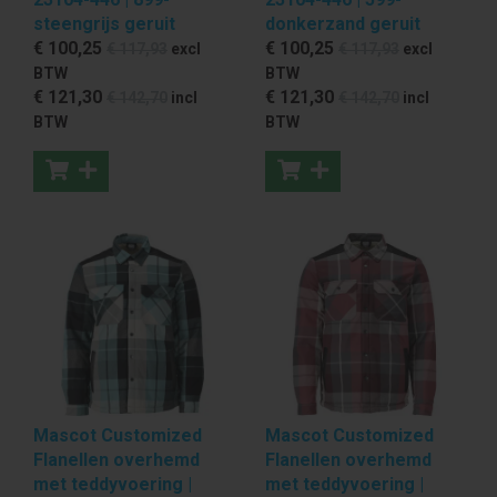
steengrijs geruit
donkerzand geruit
€ 100
,25
€ 100
,25
€ 117
,93
excl
€ 117
,93
excl
BTW
BTW
€ 121
,30
€ 121
,30
€ 142
,70
incl
€ 142
,70
incl
BTW
BTW
Mascot Customized
Mascot Customized
Flanellen overhemd
Flanellen overhemd
met teddyvoering |
met teddyvoering |