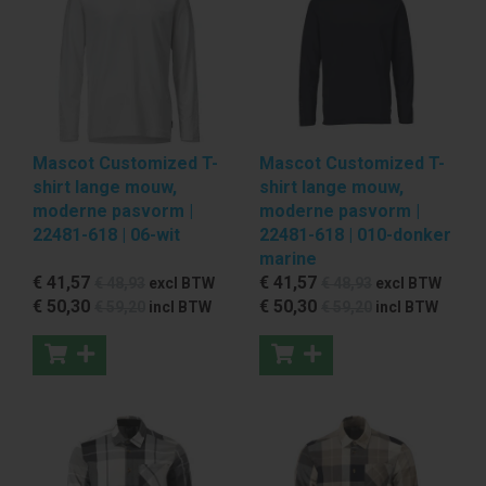
Mascot Customized T-
Mascot Customized T-
shirt lange mouw,
shirt lange mouw,
moderne pasvorm |
moderne pasvorm |
22481-618 | 06-wit
22481-618 | 010-donker
marine
€ 41
,57
€ 41
,57
€ 48
,93
excl BTW
€ 48
,93
excl BTW
€ 50
,30
€ 50
,30
€ 59
,20
incl BTW
€ 59
,20
incl BTW