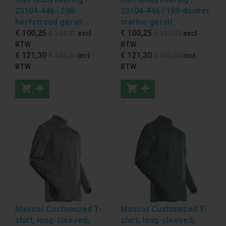
23104-446 | 298-
23104-446 | 199-donker
herfstrood geruit
marine geruit
€ 100
,25
€ 100
,25
€ 117
,93
excl
€ 117
,93
excl
BTW
BTW
€ 121
,30
€ 121
,30
€ 142
,70
incl
€ 142
,70
incl
BTW
BTW
Mascot Customized T-
Mascot Customized T-
shirt, long-sleeved,
shirt, long-sleeved,