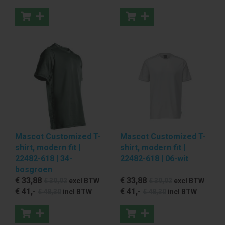
Mascot Customized T-
Mascot Customized T-
shirt, modern fit |
shirt, modern fit |
22482-618 | 34-
22482-618 | 06-wit
bosgroen
€ 33
,88
€ 33
,88
€ 39
,92
excl BTW
€ 39
,92
excl BTW
€ 41
,-
€ 41
,-
€ 48
,30
incl BTW
€ 48
,30
incl BTW