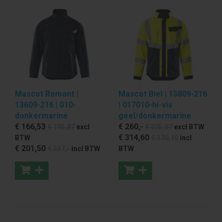
Mascot Romont |
Mascot Biel | 13809-216
13609-216 | 010-
| 017010-hi-vis
donkermarine
geel/donkermarine
€ 166
,53
€ 260
,-
€ 195
,87
excl
€ 305
,87
excl BTW
€ 314
,60
BTW
€ 370
,10
incl
€ 201
,50
€ 237
,-
incl BTW
BTW