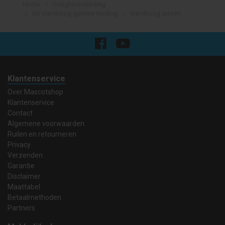
Home
Veiligheidskleding
Op vlamboog geteste kleding
Vlamboog jassen
Klantenservice
Over Mascotshop
Klantenservice
Contact
Algemene voorwaarden
Ruilen en retourneren
Privacy
Verzenden
Garantie
Disclaimer
Maattabel
Betaalmethoden
Partners