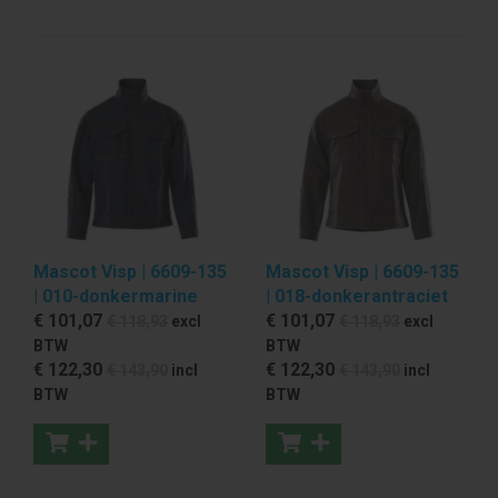
Mascot Visp | 6609-135
Mascot Visp | 6609-135
| 010-donkermarine
| 018-donkerantraciet
€ 101
,07
€ 101
,07
€ 118
,93
excl
€ 118
,93
excl
BTW
BTW
€ 122
,30
€ 122
,30
€ 143
,90
incl
€ 143
,90
incl
BTW
BTW