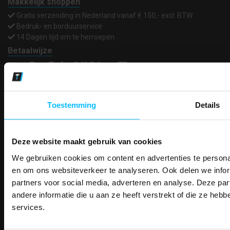
Makkelijk shoppen
Gratis verzending in Nederland vanaf € 150,- excl. BTW
Bedruk- en borduurservice
14 Dagen tijd om te herroepen
Betaalwijze
Email
Toestemming
Details
Inschrijven
Deze website maakt gebruik van cookies
Contact
We gebruiken cookies om content en advertenties te personal
TEACO VOF
PAK DIRE
ONTVANG DIR
en om ons websiteverkeer te analyseren. Ook delen we infor
Kalmarweg 14-2
KORTI
9723 JG Groningen
partners voor social media, adverteren en analyse. Deze p
KORTING OP U
T: 050-549 2668
andere informatie die u aan ze heeft verstrekt of die ze he
BESTELLI
E:
info@teaco.nl
services.
Bestel je binnenkort w
ABN Amro: NL31ABNA0429545878
Schrijf u in voor onze nieuwsbrie
veiligheidsschoenen 