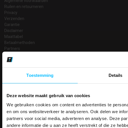
Algemene voorwaarden
Ruilen en retourneren
Privacy
Verzenden
Garantie
Disclaimer
Maattabel
Betaalmethoden
Partners
Makkelijk shoppen
Gratis verzending in Nederland vanaf € 150,- excl. BTW
Bedruk- en borduurservice
Toestemming
Details
14 Dagen tijd om te herroepen
Betaalwijze
Deze website maakt gebruik van cookies
We gebruiken cookies om content en advertenties te personal
PAK DIRE
ONTVANG DIR
en om ons websiteverkeer te analyseren. Ook delen we infor
Email
KORTI
Inschrijven
partners voor social media, adverteren en analyse. Deze p
KORTING OP U
andere informatie die u aan ze heeft verstrekt of die ze he