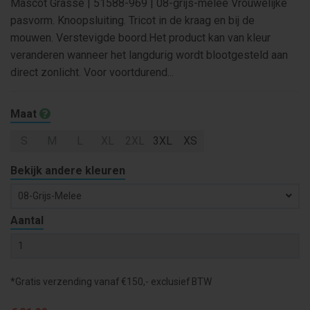
Mascot Grasse | 51588-969 | 08-grijs-melee Vrouwelijke
pasvorm. Knoopsluiting. Tricot in de kraag en bij de
mouwen. Verstevigde boord.Het product kan van kleur
veranderen wanneer het langdurig wordt blootgesteld aan
direct zonlicht. Voor voortdurend...
Maat
S
M
L
XL
2XL
3XL
XS
Bekijk andere kleuren
08-Grijs-Melee
Aantal
*Gratis verzending vanaf €150,- exclusief BTW