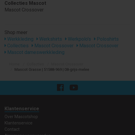
Collecties Mascot
Mascot Crossover
Shop meer
Werkkleding
Werkshirts
Werkpolo's
Poloshirts
Collecties
Mascot Crossover
Mascot Crossover
Mascot dameswerkkleding
Home
Collecties
Mascot Crossover
Mascot Grasse | 51588-969 | 08-grijs-melee
Klantenservice
Over Mascotshop
Klantenservice
Contact