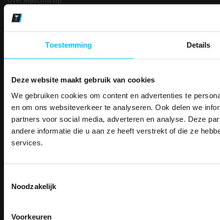
Klantenservice
Contact
Algemene voorwaarden
Ruilen en retourneren
Toestemming
Details
Privacy
Verzenden
Garantie
Deze website maakt gebruik van cookies
Disclaimer
Maattabel
We gebruiken cookies om content en advertenties te personal
PAK DIRE
Betaalmethoden
ONTVANG DIR
en om ons websiteverkeer te analyseren. Ook delen we infor
Partners
KORTI
partners voor social media, adverteren en analyse. Deze p
KORTING OP U
andere informatie die u aan ze heeft verstrekt of die ze he
Makkelijk shoppen
BESTELLI
services.
Gratis verzending in Nederland vanaf € 150,- excl. BTW
Bestel je binnenkort w
Bedruk- en borduurservice
Schrijf u in voor onze nieuwsbrie
veiligheidsschoenen 
14 Dagen tijd om te herroepen
kortingscode per e-mail. Blijf op de 
Toestemmingsselectie
Meld je aan voor onze nieuws
Betaalwijze
werkkleding, exclusieve aanbiedi
Noodzakelijk
direct
5% korting
op je
eer
professionals.
Email
Meer dan
15 jaar specialist
veiligheid.
Voorkeuren