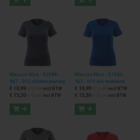
Mascot Nice | 51584-
Mascot Nice | 51584-
967 | 010-donkermarine
967 | 011-korenblauw
€ 10
,99
€ 10
,99
€ 12
,89
excl BTW
€ 12
,89
excl BTW
€ 13
,30
€ 13
,30
€ 15
,60
incl BTW
€ 15
,60
incl BTW