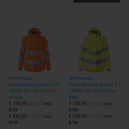
Winterjack,
Winterjack,
damesmodel, klasse 3 |
damesmodel, klasse 3 |
18545-231 | 014-hi-vis
18545-231 | 017-hi-vis
oranje
geel
€ 195
,45
€ 195
,45
€ 229
,92
excl
€ 229
,92
excl
BTW
BTW
€ 236
,50
€ 236
,50
€ 278
,20
incl
€ 278
,20
incl
BTW
BTW