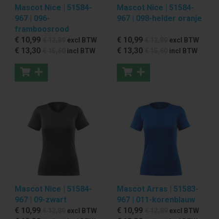
Mascot Nice | 51584-
Mascot Nice | 51584-
967 | 096-
967 | 098-helder oranje
framboosrood
€ 10
,99
€ 10
,99
€ 12
,89
excl BTW
€ 12
,89
excl BTW
€ 13
,30
€ 13
,30
€ 15
,60
incl BTW
€ 15
,60
incl BTW
Mascot Nice | 51584-
Mascot Arras | 51583-
967 | 09-zwart
967 | 011-korenblauw
€ 10
,99
€ 10
,99
€ 12
,89
excl BTW
€ 12
,89
excl BTW