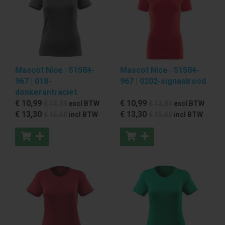
Mascot Nice | 51584-
Mascot Nice | 51584-
967 | 018-
967 | 0202-signaalrood
donkerantraciet
€ 10
,99
€ 10
,99
€ 12
,89
excl BTW
€ 12
,89
excl BTW
€ 13
,30
€ 13
,30
€ 15
,60
incl BTW
€ 15
,60
incl BTW