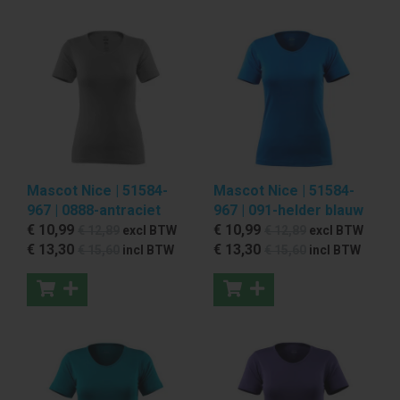
Mascot Nice | 51584-
Mascot Nice | 51584-
967 | 0888-antraciet
967 | 091-helder blauw
€ 10
,99
€ 10
,99
€ 12
,89
excl BTW
€ 12
,89
excl BTW
€ 13
,30
€ 13
,30
€ 15
,60
incl BTW
€ 15
,60
incl BTW