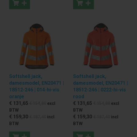
Softshell jack,
Softshell jack,
damesmodel, EN20471 |
damesmodel, EN20471 |
18512-246 | 014-hi-vis
18512-246 | 0222-hi-vis
oranje
rood
€ 131
,65
€ 131
,65
€ 154
,88
excl
€ 154
,88
excl
BTW
BTW
€ 159
,30
€ 159
,30
€ 187
,40
incl
€ 187
,40
incl
BTW
BTW