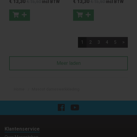
€ 13
,30
€ 13
,30
€ 15
,60
incl BTW
€ 15
,60
incl BTW
1
2
3
4
5
>
Meer laden
Home
Mascot dameswerkkleding
Klantenservice
Over Mascotshop