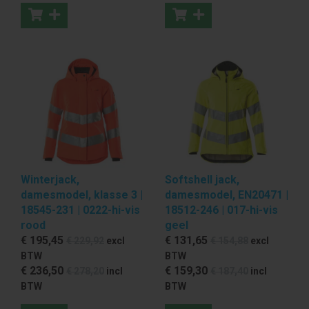
Winterjack,
Softshell jack,
damesmodel, klasse 3 |
damesmodel, EN20471 |
18545-231 | 0222-hi-vis
18512-246 | 017-hi-vis
rood
geel
€ 195
,45
€ 131
,65
€ 229
,92
excl
€ 154
,88
excl
BTW
BTW
€ 236
,50
€ 159
,30
€ 278
,20
incl
€ 187
,40
incl
BTW
BTW