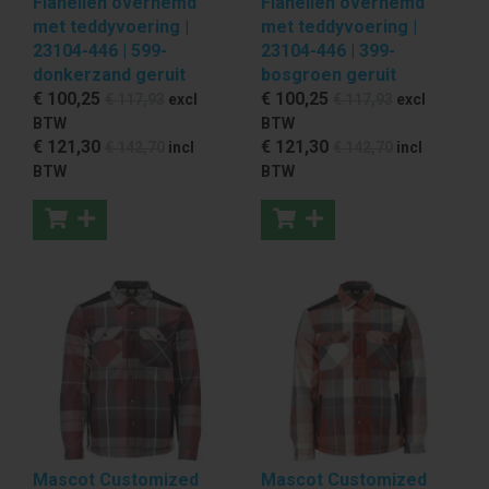
Flanellen overhemd
Flanellen overhemd
met teddyvoering |
met teddyvoering |
23104-446 | 599-
23104-446 | 399-
donkerzand geruit
bosgroen geruit
€ 100
,25
€ 100
,25
€ 117
,93
excl
€ 117
,93
excl
BTW
BTW
€ 121
,30
€ 121
,30
€ 142
,70
incl
€ 142
,70
incl
BTW
BTW
Mascot Customized
Mascot Customized