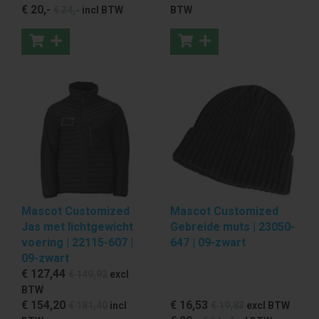
€ 20
,-
€ 24
,-
incl BTW
BTW
Mascot Customized
Mascot Customized
Jas met lichtgewicht
Gebreide muts | 23050-
voering | 22115-607 |
647 | 09-zwart
09-zwart
€ 127
,44
€ 149
,92
excl
BTW
€ 154
,20
€ 16
,53
€ 181
,40
incl
€ 19
,83
excl BTW