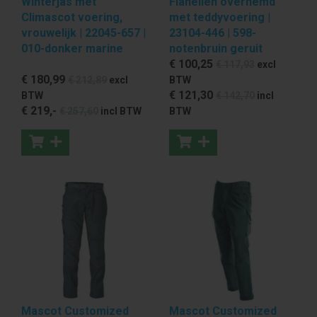
Winterjas met
Flanellen overhemd
Climascot voering,
met teddyvoering |
vrouwelijk | 22045-657 |
23104-446 | 598-
010-donker marine
notenbruin geruit
€ 100
,25
€ 117
,93
excl
€ 180
,99
€ 212
,89
excl
BTW
€ 121
,30
BTW
€ 142
,70
incl
€ 219
,-
€ 257
,60
incl BTW
BTW
Mascot Customized
Mascot Customized