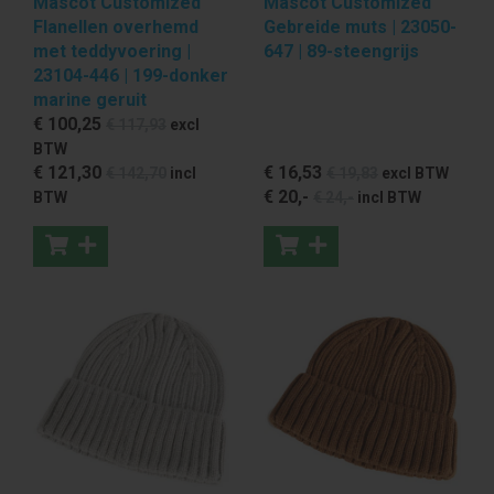
Mascot Customized
Mascot Customized
Flanellen overhemd
Gebreide muts | 23050-
met teddyvoering |
647 | 89-steengrijs
23104-446 | 199-donker
marine geruit
€ 100
,25
€ 117
,93
excl
BTW
€ 121
,30
€ 16
,53
€ 142
,70
incl
€ 19
,83
excl BTW
€ 20
,-
BTW
€ 24
,-
incl BTW