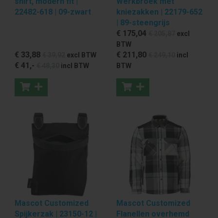
shirt, modern fit |
Werkbroek met
22482-618 | 09-zwart
kniezakken | 22179-652
| 89-steengrijs
€ 175
,04
€ 205
,87
excl
BTW
€ 33
,88
€ 211
,80
€ 39
,92
excl BTW
€ 249
,10
incl
€ 41
,-
€ 48
,30
incl BTW
BTW
Mascot Customized
Mascot Customized
Spijkerzak | 23150-12 |
Flanellen overhemd