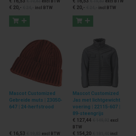
€ 16
,53
€ 16
,53
€ 19
,83
excl BTW
€ 19
,83
excl BTW
€ 20
,-
€ 20
,-
€ 24
,-
incl BTW
€ 24
,-
incl BTW
Mascot Customized
Mascot Customized
Gebreide muts | 23050-
Jas met lichtgewicht
647 | 24-herfstrood
voering | 22115-607 |
89-steengrijs
€ 127
,44
€ 149
,92
excl
BTW
€ 16
,53
€ 154
,20
€ 19
,83
excl BTW
€ 181
,40
incl