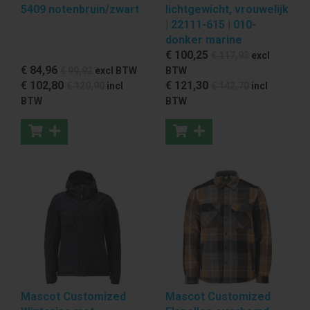
5409 notenbruin/zwart
lichtgewicht, vrouwelijk
| 22111-615 | 010-
donker marine
€ 100
,25
€ 117
,93
excl
€ 84
,96
€ 99
,92
excl BTW
BTW
€ 102
,80
€ 121
,30
€ 120
,90
incl
€ 142
,70
incl
BTW
BTW
Mascot Customized
Mascot Customized