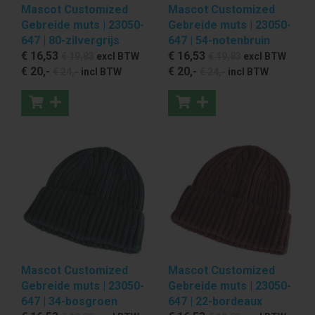
Mascot Customized
Mascot Customized
Gebreide muts | 23050-
Gebreide muts | 23050-
647 | 80-zilvergrijs
647 | 54-notenbruin
€ 16
,53
€ 16
,53
€ 19
,83
excl BTW
€ 19
,83
excl BTW
€ 20
,-
€ 20
,-
€ 24
,-
incl BTW
€ 24
,-
incl BTW
Mascot Customized
Mascot Customized
Gebreide muts | 23050-
Gebreide muts | 23050-
647 | 34-bosgroen
647 | 22-bordeaux