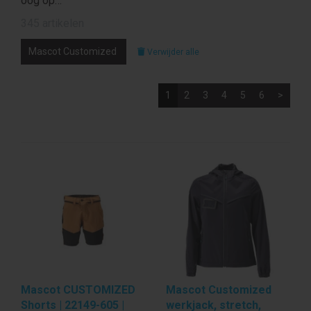
oog op…
345 artikelen
Mascot Customized
Verwijder alle
1
2
3
4
5
6
>
Mascot CUSTOMIZED
Mascot Customized
Shorts | 22149-605 |
werkjack, stretch,