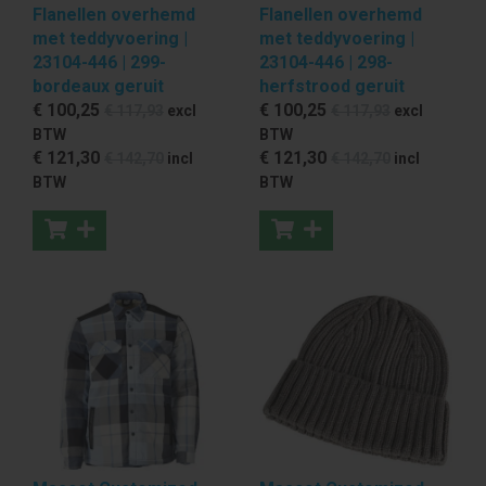
Flanellen overhemd
Flanellen overhemd
met teddyvoering |
met teddyvoering |
23104-446 | 299-
23104-446 | 298-
bordeaux geruit
herfstrood geruit
€ 100
,25
€ 100
,25
€ 117
,93
excl
€ 117
,93
excl
BTW
BTW
€ 121
,30
€ 121
,30
€ 142
,70
incl
€ 142
,70
incl
BTW
BTW