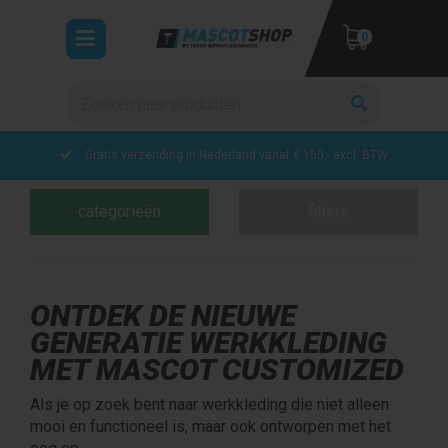
Toggle
0
navigation
Zoeken
ubmenu (Werkkleding)
bmenu (Veiligheidskleding)
Bedruk- en borduurservice
bmenu (Collecties)
categorieën
filters
UW WINKELWAGEN IS LEEG.
VUL HEM MET PRODUCTEN.
ONTDEK DE NIEUWE
GENERATIE WERKKLEDING
MET MASCOT CUSTOMIZED
Als je op zoek bent naar werkkleding die niet alleen
mooi en functioneel is, maar ook ontworpen met het