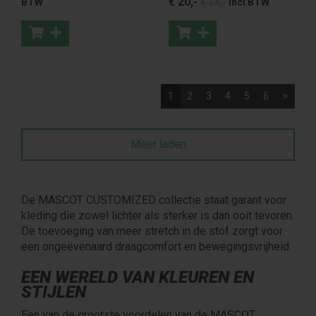
€ 20
,-
BTW
€ 24
,-
incl BTW
1
2
3
4
5
6
>
Meer laden
De MASCOT CUSTOMIZED collectie staat garant voor
kleding die zowel lichter als sterker is dan ooit tevoren.
De toevoeging van meer stretch in de stof zorgt voor
een ongeëvenaard draagcomfort en bewegingsvrijheid.
EEN WERELD VAN KLEUREN EN
STIJLEN
Een van de grootste voordelen van de MASCOT