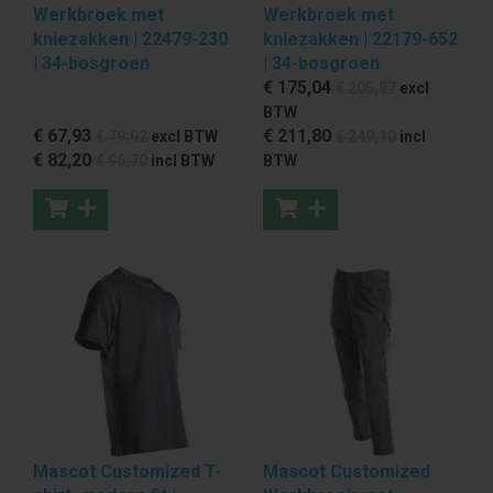
Werkbroek met
Werkbroek met
kniezakken | 22479-230
kniezakken | 22179-652
| 34-bosgroen
| 34-bosgroen
€ 175
,04
€ 205
,87
excl
BTW
€ 67
,93
€ 211
,80
€ 79
,92
excl BTW
€ 249
,10
incl
€ 82
,20
€ 96
,70
incl BTW
BTW
Mascot Customized T-
Mascot Customized