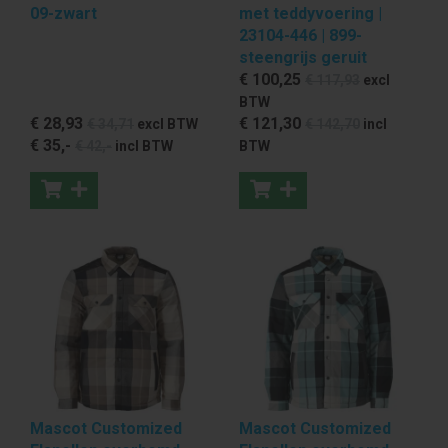
09-zwart
met teddyvoering |
23104-446 | 899-
steengrijs geruit
€ 100
,25
€ 117
,93
excl
BTW
€ 28
,93
€ 121
,30
€ 34
,71
excl BTW
€ 142
,70
incl
€ 35
,-
€ 42
,-
incl BTW
BTW
Mascot Customized
Mascot Customized