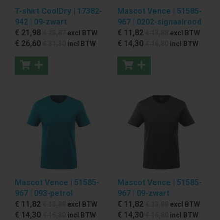
T-shirt CoolDry | 17382-
Mascot Vence | 51585-
942 | 09-zwart
967 | 0202-signaalrood
€ 21
,98
€ 11
,82
€ 25
,87
excl BTW
€ 13
,88
excl BTW
€ 26
,60
€ 14
,30
€ 31
,30
incl BTW
€ 16
,80
incl BTW
Mascot Vence | 51585-
Mascot Vence | 51585-
967 | 093-petrol
967 | 09-zwart
€ 11
,82
€ 11
,82
€ 13
,88
excl BTW
€ 13
,88
excl BTW
€ 14
,30
€ 14
,30
€ 16
,80
incl BTW
€ 16
,80
incl BTW