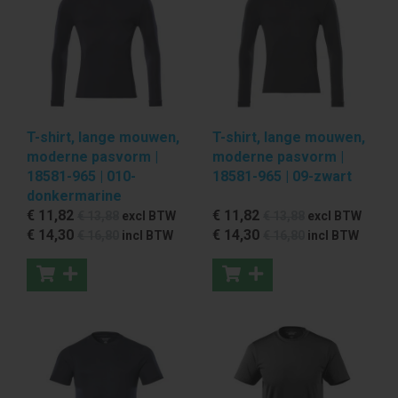
T-shirt, lange mouwen,
T-shirt, lange mouwen,
moderne pasvorm |
moderne pasvorm |
18581-965 | 010-
18581-965 | 09-zwart
donkermarine
€ 11
,82
€ 11
,82
€ 13
,88
excl BTW
€ 13
,88
excl BTW
€ 14
,30
€ 14
,30
€ 16
,80
incl BTW
€ 16
,80
incl BTW