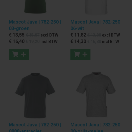
Mascot Java | 782-250 |
Mascot Java | 782-250 |
03-groen
06-wit
€ 13
,55
€ 11
,82
€ 15
,87
excl BTW
€ 13
,88
excl BTW
€ 16
,40
€ 14
,30
€ 19
,20
incl BTW
€ 16
,80
incl BTW
Mascot Java | 782-250 |
Mascot Java | 782-250 |
0888-antraciet
08-grijs-melee