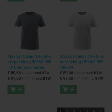
Mascot Calais 10-stuks
Mascot Calais 10-stuks
verpakking | 50662-965
verpakking | 50662-965
| 010-donkermarine
| 06-wit
€ 80
,66
€ 80
,66
€ 94
,88
excl BTW
€ 94
,88
excl BTW
€ 97
,60
€ 97
,60
€ 114
,80
incl BTW
€ 114
,80
incl BTW
1
2
3
4
5
6
>