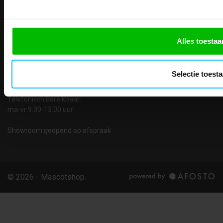
Kalmarweg 14-2
9723 JG Groningen
T: 050-549 2668
E:
info@teaco.nl
Alles toestaa
ABN Amro: NL31ABNA0429545878
KvK: 02098243
Selectie toest
BTW nr: NL817829234B01
Telefonisch bereikbaar:
ma-vr 9.30-13.00 uur
Showroom geopend op afspraak
© 2026 - Mascotshop.