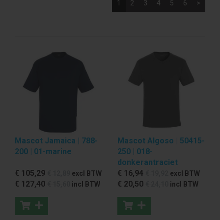
1
2
3
4
5
6
>
Mascot Jamaica | 788-
Mascot Algoso | 50415-
200 | 01-marine
250 | 018-
donkerantraciet
€ 105
,29
€ 16
,94
€ 12
,89
excl BTW
€ 19
,92
excl BTW
€ 127
,40
€ 20
,50
€ 15
,60
incl BTW
€ 24
,10
incl BTW