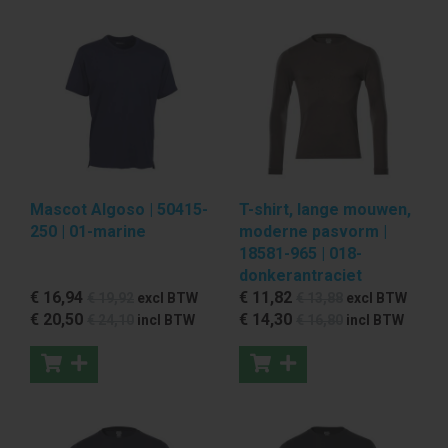
Mascot Algoso | 50415-
T-shirt, lange mouwen,
250 | 01-marine
moderne pasvorm |
18581-965 | 018-
donkerantraciet
€ 16
,94
€ 11
,82
€ 19
,92
excl BTW
€ 13
,88
excl BTW
€ 20
,50
€ 14
,30
€ 24
,10
incl BTW
€ 16
,80
incl BTW