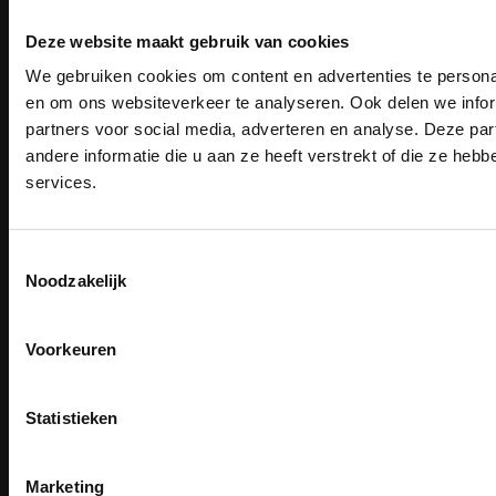
Garantie
Disclaimer
Deze website maakt gebruik van cookies
Maattabel
We gebruiken cookies om content en advertenties te personal
Betaalmethoden
PAK DIRE
ONTVANG DIR
Partners
en om ons websiteverkeer te analyseren. Ook delen we infor
KORTI
partners voor social media, adverteren en analyse. Deze p
KORTING OP U
Makkelijk shoppen
andere informatie die u aan ze heeft verstrekt of die ze he
BESTELLI
Gratis verzending in Nederland vanaf € 150,- excl. BTW
services.
Bedruk- en borduurservice
Bestel je binnenkort w
14 Dagen tijd om te herroepen
Schrijf u in voor onze nieuwsbrie
veiligheidsschoenen 
kortingscode per e-mail. Blijf op de 
Betaalwijze
Toestemmingsselectie
Meld je aan voor onze nieuws
werkkleding, exclusieve aanbiedi
Noodzakelijk
direct
5% korting
op je
eer
professionals.
Email
Meer dan
15 jaar specialist
veiligheid.
Email
Voorkeuren
Inschrijven
Inschrijven
Email
Na inschrijving ontvangt u de kortingscode per
Statistieken
moment uitschrijven
Contact
CLAIM MIJN 5% 
Nee, bedankt
TEACO VOF
Marketing