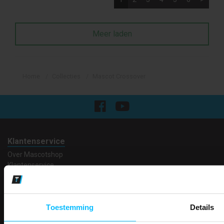
Meer laden
Home
Collecties
Mascot Crossover
Klantenservice
Over Mascotshop
Klantenservice
Contact
Algemene voorwaarden
Ruilen en retourneren
Toestemming
Details
Privacy
Verzenden