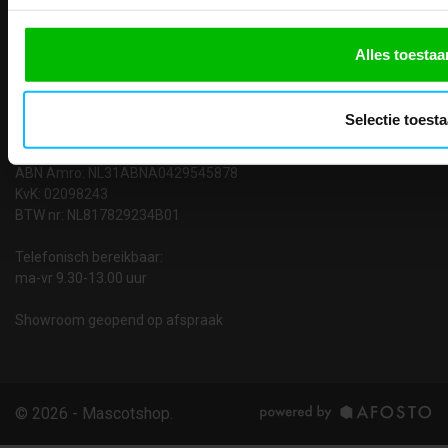
Contact
TEACO VOF
Alles toestaa
Kalmarweg 14-2
9723 JG Groningen
T: 050-549 2668
Selectie toest
E:
info@teaco.nl
ABN Amro: NL31ABNA0429545878
KvK: 02098243
BTW nr: NL817829234B01
Telefonisch bereikbaar:
ma-vr 9.30-13.00 uur
Showroom geopend op afspraak
© 2026 - Mascotshop.