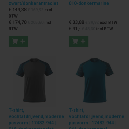
zwart/donkerantraciet
010-donkermarine
€ 144
,38
€ 169
,92
excl
BTW
€ 174
,70
€ 33
,88
€ 205
,60
incl
€ 39
,92
excl BTW
€ 41
,-
BTW
€ 48
,30
incl BTW
T-shirt,
T-shirt,
vochtafdrijvend,moderne
vochtafdrijvend,moderne
pasvorm | 17482-944 |
pasvorm | 17482-944 |