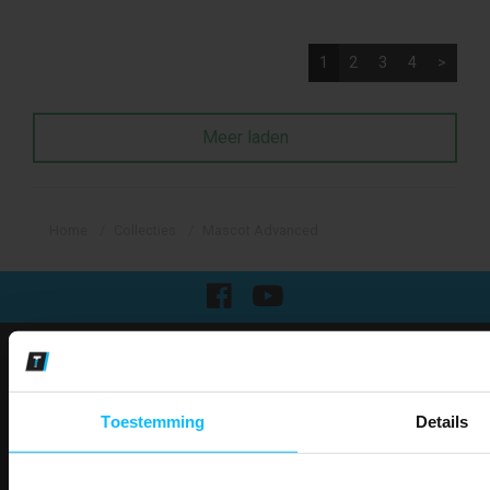
1
2
3
4
>
Meer laden
Home
Collecties
Mascot Advanced
Klantenservice
Over Mascotshop
Toestemming
Details
Klantenservice
Contact
Algemene voorwaarden