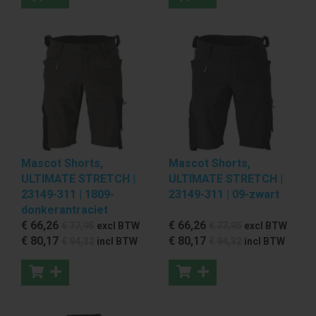
Mascot Shorts,
Mascot Shorts,
ULTIMATE STRETCH |
ULTIMATE STRETCH |
23149-311 | 1809-
23149-311 | 09-zwart
donkerantraciet
€ 66
,26
€ 66
,26
€ 77
,95
excl BTW
€ 77
,95
excl BTW
€ 80
,17
€ 80
,17
€ 94
,32
incl BTW
€ 94
,32
incl BTW