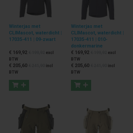
Winterjas met
Winterjas met
CLIMascot, waterdicht |
CLIMascot, waterdicht |
17035-411 | 09-zwart
17035-411 | 010-
donkermarine
€ 169
,92
€ 169
,92
€ 199
,92
excl
€ 199
,92
excl
BTW
BTW
€ 205
,60
€ 205
,60
€ 241
,90
incl
€ 241
,90
incl
BTW
BTW