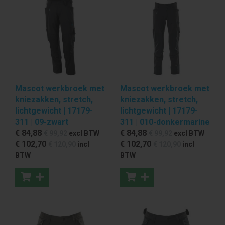
Mascot werkbroek met
Mascot werkbroek met
kniezakken, stretch,
kniezakken, stretch,
lichtgewicht | 17179-
lichtgewicht | 17179-
311 | 09-zwart
311 | 010-donkermarine
€ 84
,88
€ 84
,88
€ 99
,92
excl BTW
€ 99
,92
excl BTW
€ 102
,70
€ 102
,70
€ 120
,90
incl
€ 120
,90
incl
BTW
BTW