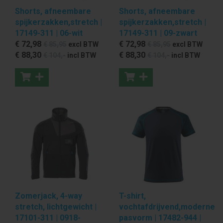
Shorts, afneembare
Shorts, afneembare
spijkerzakken,stretch |
spijkerzakken,stretch |
17149-311 | 06-wit
17149-311 | 09-zwart
€ 72
,98
€ 72
,98
€ 85
,95
excl BTW
€ 85
,95
excl BTW
€ 88
,30
€ 88
,30
€ 104
,-
incl BTW
€ 104
,-
incl BTW
Zomerjack, 4-way
T-shirt,
stretch, lichtgewicht |
vochtafdrijvend,moderne
17101-311 | 0918-
pasvorm | 17482-944 |