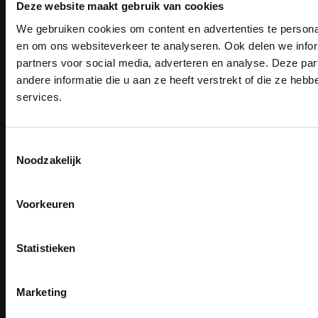
Ruilen en retourneren
Deze website maakt gebruik van cookies
Privacy
We gebruiken cookies om content en advertenties te personal
PAK DIRE
Verzenden
ONTVANG DIR
en om ons websiteverkeer te analyseren. Ook delen we infor
Garantie
KORTI
Disclaimer
partners voor social media, adverteren en analyse. Deze p
KORTING OP U
Maattabel
andere informatie die u aan ze heeft verstrekt of die ze he
BESTELLI
Betaalmethoden
services.
Partners
Bestel je binnenkort w
Schrijf u in voor onze nieuwsbrie
veiligheidsschoenen 
Makkelijk shoppen
kortingscode per e-mail. Blijf op de 
Toestemmingsselectie
Meld je aan voor onze nieuws
werkkleding, exclusieve aanbiedi
Gratis verzending in Nederland vanaf € 150,- excl. BTW
Noodzakelijk
direct
5% korting
op je
eer
professionals.
Bedruk- en borduurservice
14 Dagen tijd om te herroepen
Email
Meer dan
15 jaar specialist
Betaalwijze
veiligheid.
Voorkeuren
Inschrijven
Email
Na inschrijving ontvangt u de kortingscode per
Statistieken
moment uitschrijven
Email
Inschrijven
CLAIM MIJN 5% 
Nee, bedankt
Marketing