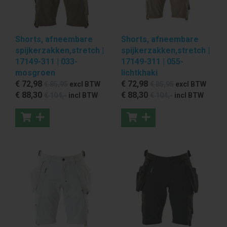
Shorts, afneembare
Shorts, afneembare
spijkerzakken,stretch |
spijkerzakken,stretch |
17149-311 | 033-
17149-311 | 055-
mosgroen
lichtkhaki
€ 72
,98
€ 72
,98
€ 85
,95
excl BTW
€ 85
,95
excl BTW
€ 88
,30
€ 88
,30
€ 104
,-
incl BTW
€ 104
,-
incl BTW