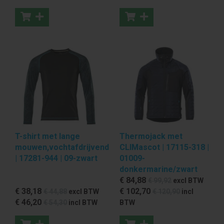
T-shirt met lange
Thermojack met
mouwen,vochtafdrijvend
CLIMascot | 17115-318 |
| 17281-944 | 09-zwart
01009-
donkermarine/zwart
€ 84
,88
€ 99
,92
excl BTW
€ 38
,18
€ 102
,70
€ 44
,88
excl BTW
€ 120
,90
incl
€ 46
,20
€ 54
,30
incl BTW
BTW