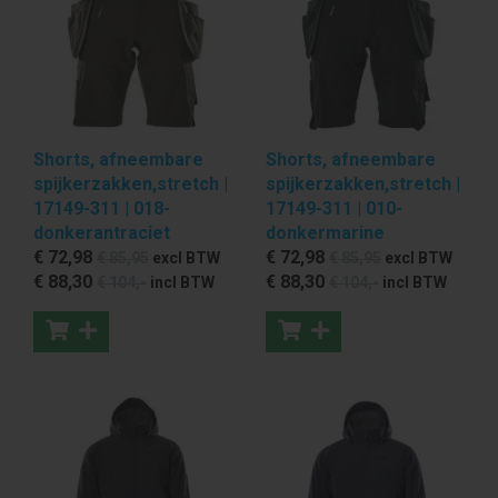
Shorts, afneembare
Shorts, afneembare
spijkerzakken,stretch |
spijkerzakken,stretch |
17149-311 | 018-
17149-311 | 010-
donkerantraciet
donkermarine
€ 72
,98
€ 72
,98
€ 85
,95
excl BTW
€ 85
,95
excl BTW
€ 88
,30
€ 88
,30
€ 104
,-
incl BTW
€ 104
,-
incl BTW