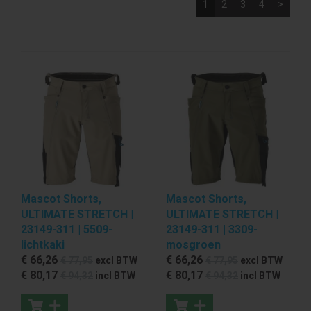
1
2
3
4
>
Mascot Shorts,
Mascot Shorts,
ULTIMATE STRETCH |
ULTIMATE STRETCH |
23149-311 | 5509-
23149-311 | 3309-
lichtkaki
mosgroen
€ 66
,26
€ 66
,26
€ 77
,95
excl BTW
€ 77
,95
excl BTW
€ 80
,17
€ 80
,17
€ 94
,32
incl BTW
€ 94
,32
incl BTW