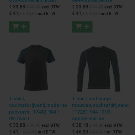
018-donkerantraciet
044-donkerpetrol
€ 33
,88
€ 33
,88
€ 39
,92
excl BTW
€ 39
,92
excl BTW
€ 41
,-
€ 41
,-
€ 48
,30
incl BTW
€ 48
,30
incl BTW
T-shirt,
T-shirt met lange
vochtafdrijvend,moderne
mouwen,vochtafdrijvend
pasvorm | 17482-944 |
| 17281-944 | 010-
09-zwart
donkermarine
€ 33
,88
€ 38
,18
€ 39
,92
excl BTW
€ 44
,88
excl BTW
€ 41
,-
€ 46
,20
€ 48
,30
incl BTW
€ 54
,30
incl BTW