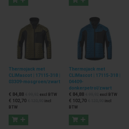
Thermojack met
Thermojack met
CLIMascot | 17115-318 |
CLIMascot | 17115-318 |
03309-mosgroen/zwart
04409-
donkerpetrol/zwart
€ 84
,88
€ 84
,88
€ 99
,92
excl BTW
€ 99
,92
excl BTW
€ 102
,70
€ 102
,70
€ 120
,90
incl
€ 120
,90
incl
BTW
BTW