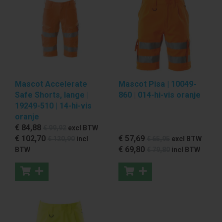
Mascot Accelerate
Mascot Pisa | 10049-
Safe Shorts, lange |
860 | 014-hi-vis oranje
19249-510 | 14-hi-vis
oranje
€ 84
,88
€ 99
,92
excl BTW
€ 102
,70
€ 57
,69
€ 120
,90
incl
€ 65
,95
excl BTW
€ 69
,80
BTW
€ 79
,80
incl BTW