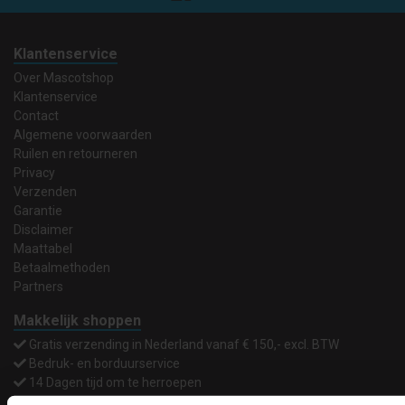
Klantenservice
Over Mascotshop
Klantenservice
Contact
Algemene voorwaarden
Ruilen en retourneren
Privacy
Verzenden
Garantie
Disclaimer
Maattabel
Betaalmethoden
Partners
Makkelijk shoppen
Gratis verzending in Nederland vanaf € 150,- excl. BTW
Bedruk- en borduurservice
14 Dagen tijd om te herroepen