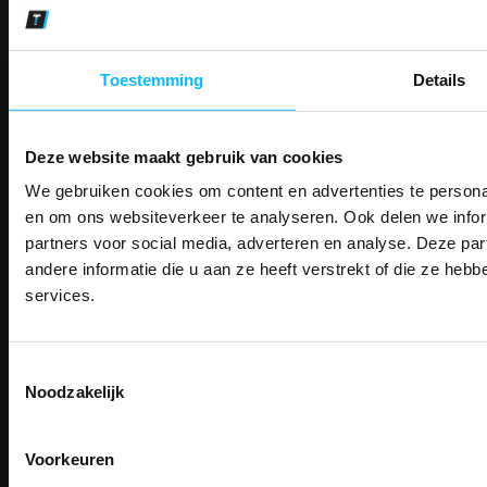
Betaalwijze
Toestemming
Details
Email
Inschrijven
Deze website maakt gebruik van cookies
We gebruiken cookies om content en advertenties te personal
PAK DIRE
Contact
ONTVANG DIR
en om ons websiteverkeer te analyseren. Ook delen we infor
TEACO VOF
KORTI
partners voor social media, adverteren en analyse. Deze p
KORTING OP U
Kalmarweg 14-2
andere informatie die u aan ze heeft verstrekt of die ze he
BESTELLI
9723 JG Groningen
services.
T: 050-549 2668
Bestel je binnenkort w
E:
info@teaco.nl
Schrijf u in voor onze nieuwsbrie
veiligheidsschoenen 
kortingscode per e-mail. Blijf op de 
ABN Amro: NL31ABNA0429545878
Toestemmingsselectie
Meld je aan voor onze nieuws
werkkleding, exclusieve aanbiedi
Noodzakelijk
KvK: 02098243
direct
5% korting
op je
eer
professionals.
BTW nr: NL817829234B01
Email
Meer dan
15 jaar specialist
veiligheid.
Voorkeuren
Telefonisch bereikbaar:
ma-vr 9.30-13.00 uur