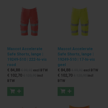
Mascot Accelerate
Mascot Accelerate
Safe Shorts, lange |
Safe Shorts, lange |
19249-510 | 222-hi-vis
19249-510 | 17-hi-vis
rood
geel
€ 84
,88
€ 84
,88
€ 99
,92
excl BTW
€ 99
,92
excl BTW
€ 102
,70
€ 102
,70
€ 120
,90
incl
€ 120
,90
incl
BTW
BTW