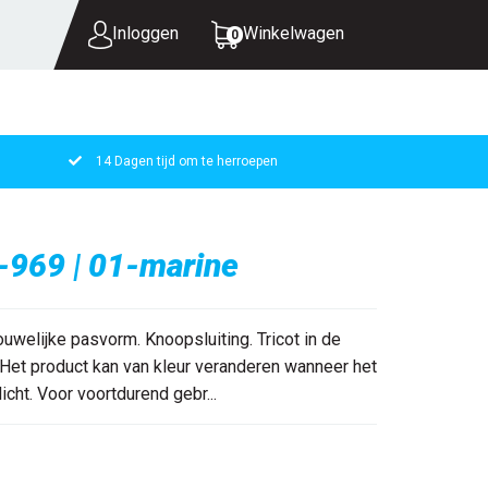
Inloggen
Winkelwagen
0
14 Dagen tijd om te herroepen
UW WINKELWAGEN IS LEEG.
VUL HEM MET PRODUCTEN.
-969 | 01-marine
welijke pasvorm. Knoopsluiting. Tricot in de
Het product kan van kleur veranderen wanneer het
icht. Voor voortdurend gebr...