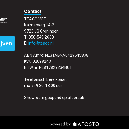
Contact
TEACO VOF
Kalmarweg 14-2
9723 JG Groningen
T: 050-549 2668
ijven
E:
info@teaco.nl
ABN Amro: NL31ABNA0429545878
KvK: 02098243
BTW nr: NL817829234B01
Telefonisch bereikbaar:
ma-vr 9.30-13.00 uur
Showroom geopend op afspraak