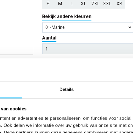
S
M
L
XL
2XL
3XL
XS
Bekijk andere kleuren
01-Marine
Aantal
*Gratis verzending vanaf €150,- exclusief BTW
Kies kleur/maat
Details
Verwachte bezorgdag:
13-08-20
 van cookies
Niet zeker wat jou maat is?
Bekijk maattabe
ent en advertenties te personaliseren, om functies voor social
. Ook delen we informatie over uw gebruik van onze site met on
e. Deze partners kunnen deze gegevens combineren met andere i