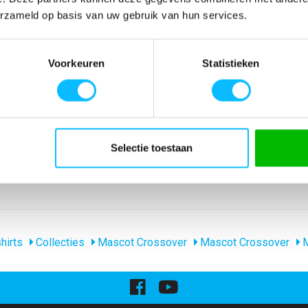
SPECIFICATIES
erzameld op basis van uw gebruik van hun services.
jke pasvorm.
Artikelnummer
-
n. Verstevigde
EAN nummer
-
Voorkeuren
Statistieken
eer het
Model
51588-969
Voor
Merk
Mascot
1 aanbevolen.
Materiaal
95% katoen/5% el
nl_materiaal
Katoen Elastaan
Producttype
Dames polo shirt
Levertijd
1-5 werkdagen
Selectie toestaan
gewicht
220 g/m
Collecties Mascot
Mascot Crossove
hirts
Collecties
Mascot Crossover
Mascot Crossover
M