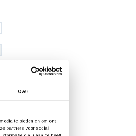
€ 18
,60
€ 21
,90
excl BTW
€ 22
,50
€ 26
,50
incl BTW
Over
26
l
 media te bieden en om ons
ze partners voor social
nformatie die u aan ze heeft