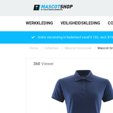
WERKKLEDING
VEILIGHEIDSKLEDING
CO
Gratis verzending in Nederland vanaf € 150,- excl. BT
Home
Collecties
Mascot Crossover
Mascot Gra