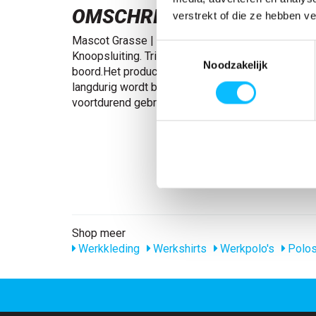
OMSCHRIJVING
verstrekt of die ze hebben v
Mascot Grasse | 51588-969 | 01-marine Vrouweli
Toestemmingsselectie
Knoopsluiting. Tricot in de kraag en bij de mouwe
Noodzakelijk
boord.Het product kan van kleur veranderen wann
langdurig wordt blootgesteld aan direct zonlicht. 
voortdurend gebruik buitenshuis wordt 50363-86
Shop meer
Werkkleding
Werkshirts
Werkpolo's
Polos