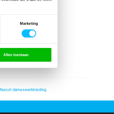
Marketing
astaan
Alles toestaan
r
ascot dameswerkkleding