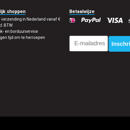
ijk shoppen
Betaalwijze
s verzending in Nederland vanaf €
cl. BTW
k- en borduurservice
gen tijd om te herroepen
Email
Inschr