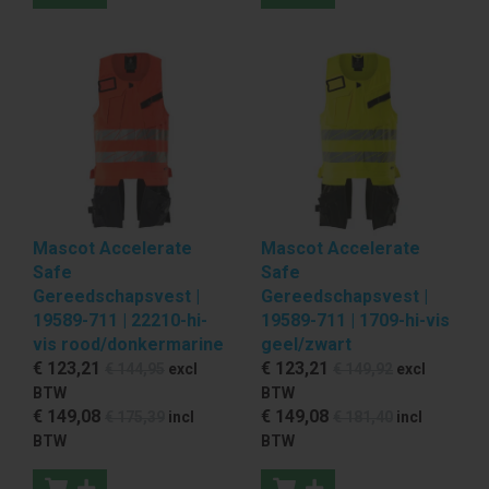
Mascot Accelerate
Mascot Accelerate
Safe
Safe
Gereedschapsvest |
Gereedschapsvest |
19589-711 | 22210-hi-
19589-711 | 1709-hi-vis
vis rood/donkermarine
geel/zwart
€ 123
,21
€ 123
,21
€ 144
,95
excl
€ 149
,92
excl
BTW
BTW
€ 149
,08
€ 149
,08
€ 175
,39
incl
€ 181
,40
incl
BTW
BTW