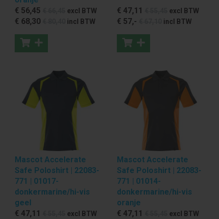
€ 56
,45
€ 47
,11
€ 66
,45
excl BTW
€ 55
,45
excl BTW
€ 68
,30
€ 57
,-
€ 80
,40
incl BTW
€ 67
,10
incl BTW
Mascot Accelerate
Mascot Accelerate
Safe Poloshirt | 22083-
Safe Poloshirt | 22083-
771 | 01017-
771 | 01014-
donkermarine/hi-vis
donkermarine/hi-vis
geel
oranje
€ 47
,11
€ 47
,11
€ 55
,45
excl BTW
€ 55
,45
excl BTW