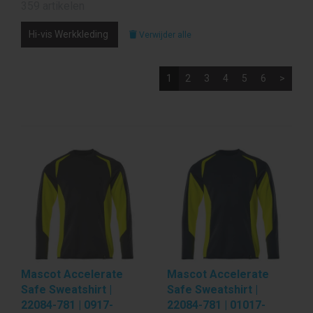
359 artikelen
Hi-vis Werkkleding
Verwijder alle
1
2
3
4
5
6
>
Mascot Accelerate
Mascot Accelerate
Safe Sweatshirt |
Safe Sweatshirt |
22084-781 | 0917-
22084-781 | 01017-