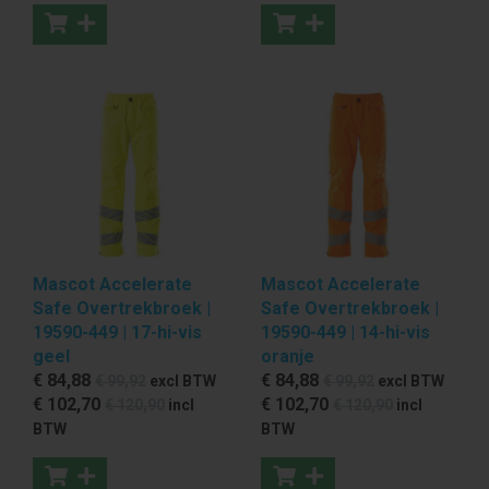
Mascot Accelerate
Mascot Accelerate
Safe Overtrekbroek |
Safe Overtrekbroek |
19590-449 | 17-hi-vis
19590-449 | 14-hi-vis
geel
oranje
€ 84
,88
€ 84
,88
€ 99
,92
excl BTW
€ 99
,92
excl BTW
€ 102
,70
€ 102
,70
€ 120
,90
incl
€ 120
,90
incl
BTW
BTW