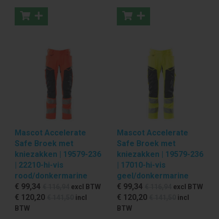
Mascot Accelerate
Mascot Accelerate
Safe Broek met
Safe Broek met
kniezakken | 19579-236
kniezakken | 19579-236
| 22210-hi-vis
| 17010-hi-vis
rood/donkermarine
geel/donkermarine
€ 99
,34
€ 99
,34
€ 116
,94
excl BTW
€ 116
,94
excl BTW
€ 120
,20
€ 120
,20
€ 141
,50
incl
€ 141
,50
incl
BTW
BTW