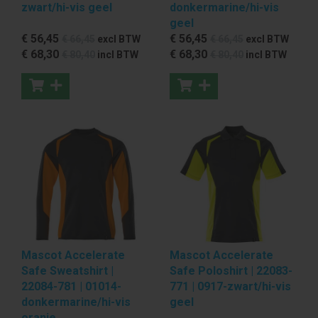
zwart/hi-vis geel
donkermarine/hi-vis
geel
€ 56
,45
€ 56
,45
€ 66
,45
excl BTW
€ 66
,45
excl BTW
€ 68
,30
€ 68
,30
€ 80
,40
incl BTW
€ 80
,40
incl BTW
Mascot Accelerate
Mascot Accelerate
Safe Sweatshirt |
Safe Poloshirt | 22083-
22084-781 | 01014-
771 | 0917-zwart/hi-vis
donkermarine/hi-vis
geel
oranje