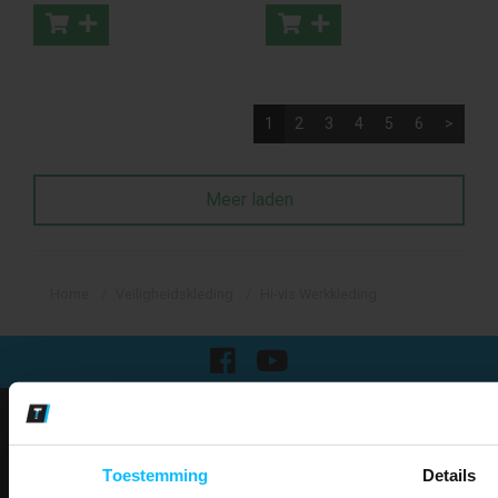
1
2
3
4
5
6
>
Meer laden
Home
Veiligheidskleding
Hi-vis Werkkleding
Klantenservice
Over Mascotshop
Toestemming
Details
Klantenservice