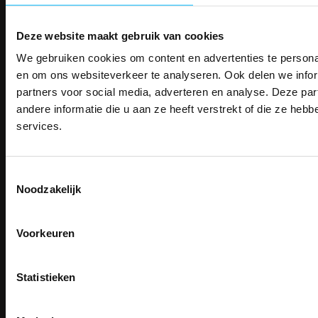
Contact
Algemene voorwaarden
Deze website maakt gebruik van cookies
Ruilen en retourneren
Privacy
We gebruiken cookies om content en advertenties te personal
PAK DIRE
Verzenden
ONTVANG DIR
en om ons websiteverkeer te analyseren. Ook delen we infor
Garantie
KORTI
partners voor social media, adverteren en analyse. Deze p
KORTING OP U
Disclaimer
andere informatie die u aan ze heeft verstrekt of die ze he
BESTELLI
Maattabel
services.
Betaalmethoden
Bestel je binnenkort w
Partners
Schrijf u in voor onze nieuwsbrie
veiligheidsschoenen 
kortingscode per e-mail. Blijf op de 
Makkelijk shoppen
Toestemmingsselectie
Meld je aan voor onze nieuws
werkkleding, exclusieve aanbiedi
Noodzakelijk
direct
5% korting
op je
eer
Gratis verzending in Nederland vanaf € 150,- excl. BTW
professionals.
Bedruk- en borduurservice
Email
Meer dan
15 jaar specialist
14 Dagen tijd om te herroepen
veiligheid.
Voorkeuren
Betaalwijze
Inschrijven
Email
Na inschrijving ontvangt u de kortingscode per
Statistieken
moment uitschrijven
Email
CLAIM MIJN 5% 
Inschrijven
Nee, bedankt