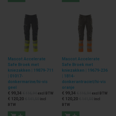
Mascot Accelerate
Mascot Accelerate
Safe Broek met
Safe Broek met
kniezakken | 19879-711
kniezakken | 19679-236
| 01017-
| 1814-
donkermarine/hi-vis
donkerantraciet/hi-vis
geel
oranje
€ 99
,34
€ 99
,34
€ 116
,94
excl BTW
€ 116
,94
excl BTW
€ 120
,20
€ 120
,20
€ 141
,50
incl
€ 141
,50
incl
BTW
BTW