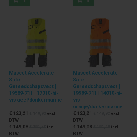
Mascot Accelerate
Mascot Accelerate
Safe
Safe
Gereedschapsvest |
Gereedschapsvest |
19589-711 | 17010-hi-
19589-711 | 14010-hi-
vis geel/donkermarine
vis
oranje/donkermarine
€ 123
,21
€ 123
,21
€ 149
,92
excl
€ 149
,92
excl
BTW
BTW
€ 149
,08
€ 149
,08
€ 181
,40
incl
€ 181
,40
incl
BTW
BTW