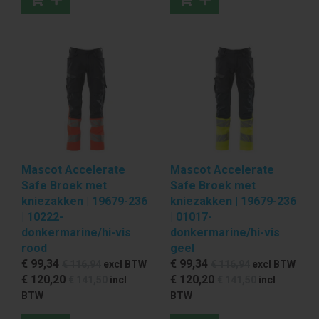
Mascot Accelerate
Mascot Accelerate
Safe Broek met
Safe Broek met
kniezakken | 19679-236
kniezakken | 19679-236
| 10222-
| 01017-
donkermarine/hi-vis
donkermarine/hi-vis
rood
geel
€ 99
,34
€ 99
,34
€ 116
,94
excl BTW
€ 116
,94
excl BTW
€ 120
,20
€ 120
,20
€ 141
,50
incl
€ 141
,50
incl
BTW
BTW