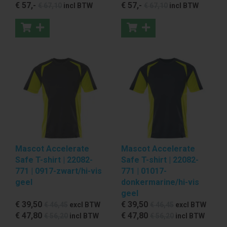
€ 57
,-
€ 57
,-
€ 67
,10
incl BTW
€ 67
,10
incl BTW
Mascot Accelerate
Mascot Accelerate
Safe T-shirt | 22082-
Safe T-shirt | 22082-
771 | 0917-zwart/hi-vis
771 | 01017-
geel
donkermarine/hi-vis
geel
€ 39
,50
€ 39
,50
€ 46
,45
excl BTW
€ 46
,45
excl BTW
€ 47
,80
€ 47
,80
€ 56
,20
incl BTW
€ 56
,20
incl BTW