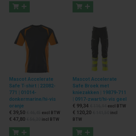
Mascot Accelerate
Mascot Accelerate
Safe T-shirt | 22082-
Safe Broek met
771 | 01014-
kniezakken | 19879-711
donkermarine/hi-vis
| 0917-zwart/hi-vis geel
oranje
€ 99
,34
€ 116
,94
excl BTW
€ 39
,50
€ 120
,20
€ 46
,45
excl BTW
€ 141
,50
incl
€ 47
,80
€ 56
,20
incl BTW
BTW