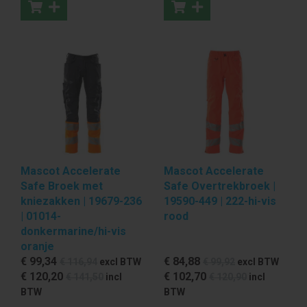
Mascot Accelerate
Mascot Accelerate
Safe Broek met
Safe Overtrekbroek |
kniezakken | 19679-236
19590-449 | 222-hi-vis
| 01014-
rood
donkermarine/hi-vis
oranje
€ 99
,34
€ 84
,88
€ 116
,94
excl BTW
€ 99
,92
excl BTW
€ 120
,20
€ 102
,70
€ 141
,50
incl
€ 120
,90
incl
BTW
BTW