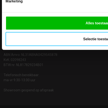
Marketing
Contact
Alles toestaa
TEACO VOF
Kalmarweg 14-2
9723 JG Groningen
Selectie toest
T: 050-549 2668
E:
info@teaco.nl
ABN Amro: NL31ABNA0429545878
KvK: 02098243
BTW nr: NL817829234B01
Telefonisch bereikbaar:
ma-vr 9.30-13.00 uur
Showroom geopend op afspraak