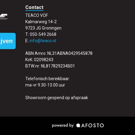
Contact
TEACO VOF
Kalmarweg 14-2
9723 JG Groningen
T: 050-549 2668
ijven
E:
info@teaco.nl
ABN Amro: NL31ABNA0429545878
KvK: 02098243
BTW nr: NL817829234B01
Telefonisch bereikbaar:
ma-vr 9.30-13.00 uur
Showroom geopend op afspraak