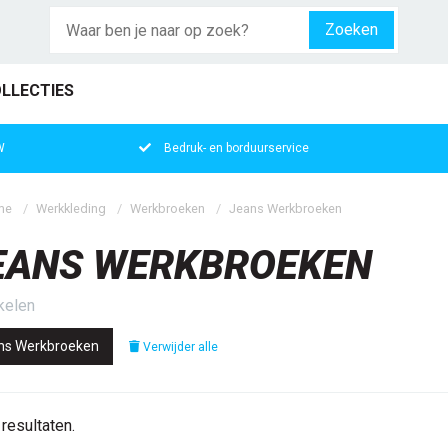
Zoeken
LLECTIES
W
Bedruk- en borduurservice
me
Werkkleding
Werkbroeken
Jeans Werkbroeken
EANS WERKBROEKEN
ikelen
ns Werkbroeken
Verwijder alle
resultaten.