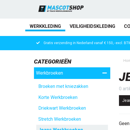
WERKKLEDING
VEILIGHEIDSKLEDING
CO
Gratis verzending in Nederland vanaf € 150,- excl. BT
CATEGORIEËN
Ho
Werkbroeken
J
Broeken met kniezakken
0 art
Korte Werkbroeken
Jea
Driekwart Werkbroeken
Stretch Werkbroeken
Geen 
Jeans Werkbroeken