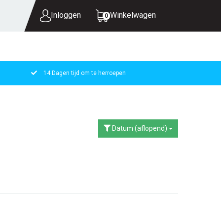
Inloggen
Winkelwagen
0
14 Dagen tijd om te herroepen
UW WINKELWAGEN IS LEEG.
VUL HEM MET PRODUCTEN.
Datum (aflopend)