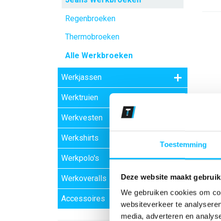
Regenbroeken
Thermobroeken
Alle Werkbroeken
Werkjassen
Werktruien
Werkvesten
Werkshirts
Toestemming
Werkpolo's
Deze website maakt gebruik
Werkoveralls
We gebruiken cookies om cont
Accessoires
websiteverkeer te analyseren
media, adverteren en analys