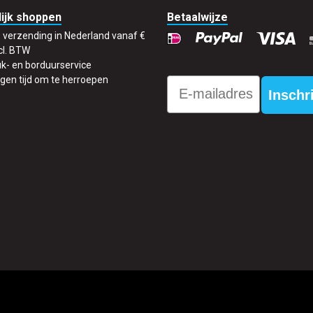
ijk shoppen
Betaalwijze
s verzending in Nederland vanaf €
cl. BTW
k- en borduurservice
gen tijd om te herroepen
Email
Inschr