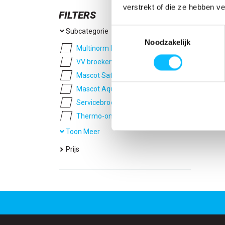
verstrekt of die ze hebben v
FILTERS
Toestemmingsselectie
Subcategorie
Noodzakelijk
Multinorm broeken
(5)
VV broeken
(4)
Mascot Safe Aqua
(2)
Mascot Aqua
(2)
Servicebroeken
(2)
Thermo-ondergoed
(8)
Mascot Young
(4)
Toon Meer
Broeken met dijbeenzakken
(63)
Prijs
Mascot Image
(5)
Chemisch bestendige broeken
(5)
Vlamboog broeken
(6)
AS broeken
(6)
VV amerikaanse overalls
(1)
Mascot Multisafe
(5)