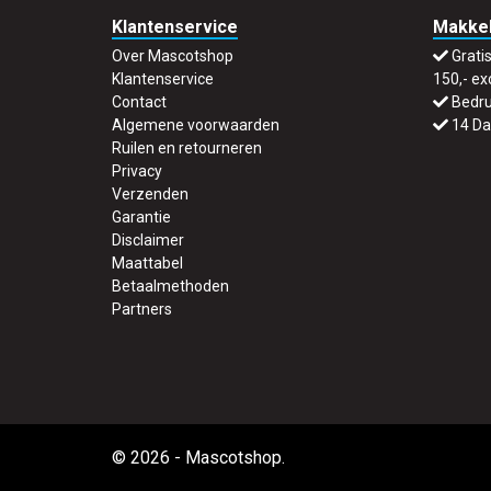
Klantenservice
Makkel
Mascot Safe Compete
(10)
Over Mascotshop
Grati
Mascot Crossover
(6)
Klantenservice
150,- ex
Mascot Frontline
(10)
Contact
Bedru
Hi-Vis amerikaanse overalls
(4)
Algemene voorwaarden
14 Da
Mascot Unique
(61)
Ruilen en retourneren
Privacy
Winteroveralls
(3)
Verzenden
Mascot Industry
(16)
Garantie
Mascot Originals
(4)
Disclaimer
Maattabel
Mascot Safe Supreme
(32)
Betaalmethoden
Mascot Advanced
(38)
Partners
Mascot Accelerate
(51)
Winterbroeken
(6)
Thermobroeken
(4)
Regenbroeken
(4)
Overalls met kniezakken
(13)
© 2026 - Mascotshop.
Amerikaanse Overalls
(8)