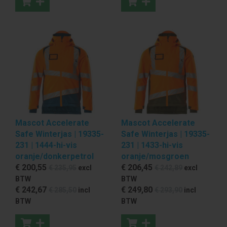
Mascot Accelerate
Mascot Accelerate
Safe Winterjas | 19335-
Safe Winterjas | 19335-
231 | 1444-hi-vis
231 | 1433-hi-vis
oranje/donkerpetrol
oranje/mosgroen
€ 200
,55
€ 206
,45
€ 235
,95
excl
€ 242
,89
excl
BTW
BTW
€ 242
,67
€ 249
,80
€ 285
,50
incl
€ 293
,90
incl
BTW
BTW