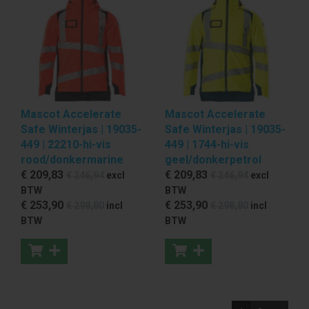
Mascot Accelerate
Mascot Accelerate
Safe Winterjas | 19035-
Safe Winterjas | 19035-
449 | 22210-hi-vis
449 | 1744-hi-vis
rood/donkermarine
geel/donkerpetrol
€ 209
,83
€ 209
,83
€ 246
,94
excl
€ 246
,94
excl
BTW
BTW
€ 253
,90
€ 253
,90
€ 298
,80
incl
€ 298
,80
incl
BTW
BTW