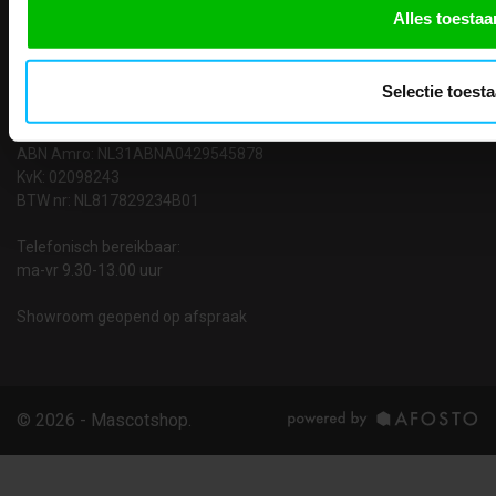
TEACO VOF
Alles toestaa
Kalmarweg 14-2
9723 JG Groningen
T: 050-549 2668
Selectie toest
E:
info@teaco.nl
ABN Amro: NL31ABNA0429545878
KvK: 02098243
BTW nr: NL817829234B01
Telefonisch bereikbaar:
ma-vr 9.30-13.00 uur
Showroom geopend op afspraak
© 2026 - Mascotshop.