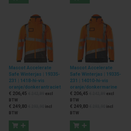
Mascot Accelerate
Mascot Accelerate
Safe Winterjas | 19335-
Safe Winterjas | 19335-
231 | 1418-hi-vis
231 | 14010-hi-vis
oranje/donkerantraciet
oranje/donkermarine
€ 206
,45
€ 206
,45
€ 242
,89
excl
€ 242
,89
excl
BTW
BTW
€ 249
,80
€ 249
,80
€ 293
,90
incl
€ 293
,90
incl
BTW
BTW