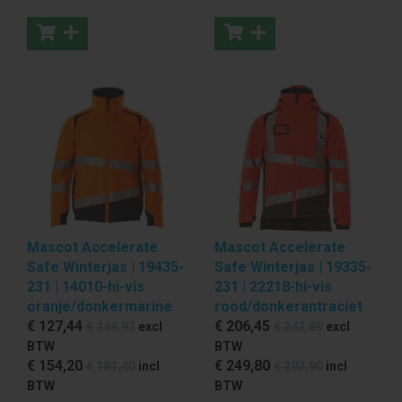
Mascot Accelerate
Mascot Accelerate
Safe Winterjas | 19435-
Safe Winterjas | 19335-
231 | 14010-hi-vis
231 | 22218-hi-vis
oranje/donkermarine
rood/donkerantraciet
€ 127
,44
€ 206
,45
€ 149
,92
excl
€ 242
,89
excl
BTW
BTW
€ 154
,20
€ 249
,80
€ 181
,40
incl
€ 293
,90
incl
BTW
BTW