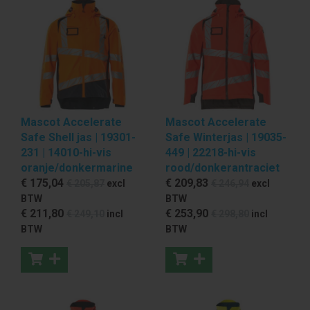
Mascot Accelerate
Mascot Accelerate
Safe Shell jas | 19301-
Safe Winterjas | 19035-
231 | 14010-hi-vis
449 | 22218-hi-vis
oranje/donkermarine
rood/donkerantraciet
€ 175
,04
€ 209
,83
€ 205
,87
excl
€ 246
,94
excl
BTW
BTW
€ 211
,80
€ 253
,90
€ 249
,10
incl
€ 298
,80
incl
BTW
BTW