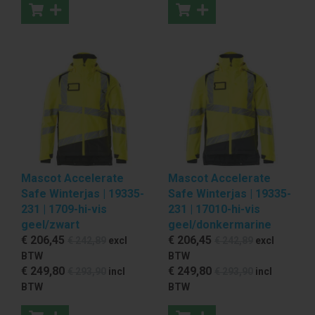
Mascot Accelerate
Mascot Accelerate
Safe Winterjas | 19335-
Safe Winterjas | 19335-
231 | 1709-hi-vis
231 | 17010-hi-vis
geel/zwart
geel/donkermarine
€ 206
,45
€ 206
,45
€ 242
,89
excl
€ 242
,89
excl
BTW
BTW
€ 249
,80
€ 249
,80
€ 293
,90
incl
€ 293
,90
incl
BTW
BTW