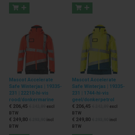
Mascot Accelerate
Mascot Accelerate
Safe Winterjas | 19335-
Safe Winterjas | 19335-
231 | 22210-hi-vis
231 | 1744-hi-vis
rood/donkermarine
geel/donkerpetrol
€ 206
,45
€ 206
,45
€ 242
,89
excl
€ 242
,89
excl
BTW
BTW
€ 249
,80
€ 249
,80
€ 293
,90
incl
€ 293
,90
incl
BTW
BTW