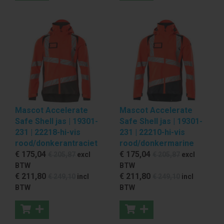
Mascot Accelerate
Mascot Accelerate
Safe Shell jas | 19301-
Safe Shell jas | 19301-
231 | 22218-hi-vis
231 | 22210-hi-vis
rood/donkerantraciet
rood/donkermarine
€ 175
,04
€ 175
,04
€ 205
,87
excl
€ 205
,87
excl
BTW
BTW
€ 211
,80
€ 211
,80
€ 249
,10
incl
€ 249
,10
incl
BTW
BTW