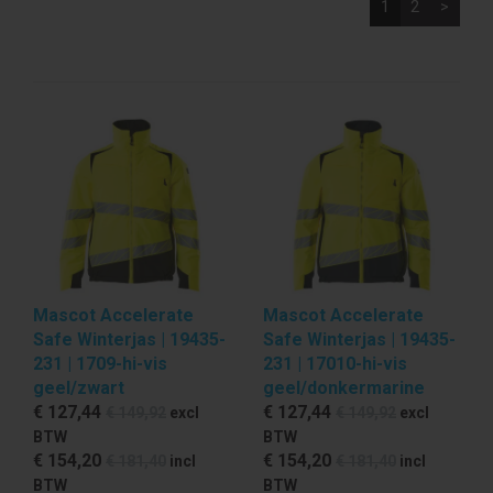
1
2
>
Mascot Accelerate
Mascot Accelerate
Safe Winterjas | 19435-
Safe Winterjas | 19435-
231 | 1709-hi-vis
231 | 17010-hi-vis
geel/zwart
geel/donkermarine
€ 127
,44
€ 127
,44
€ 149
,92
excl
€ 149
,92
excl
BTW
BTW
€ 154
,20
€ 154
,20
€ 181
,40
incl
€ 181
,40
incl
BTW
BTW