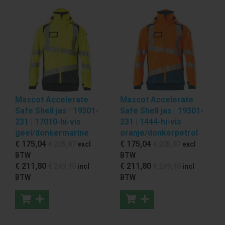
Mascot Accelerate
Mascot Accelerate
Safe Shell jas | 19301-
Safe Shell jas | 19301-
231 | 17010-hi-vis
231 | 1444-hi-vis
geel/donkermarine
oranje/donkerpetrol
€ 175
,04
€ 175
,04
€ 205
,87
excl
€ 205
,87
excl
BTW
BTW
€ 211
,80
€ 211
,80
€ 249
,10
incl
€ 249
,10
incl
BTW
BTW