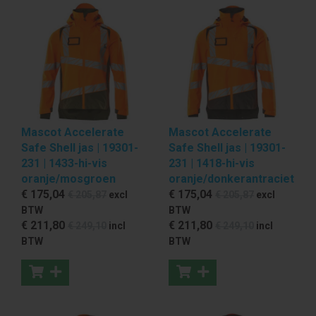
Mascot Accelerate
Mascot Accelerate
Safe Shell jas | 19301-
Safe Shell jas | 19301-
231 | 1433-hi-vis
231 | 1418-hi-vis
oranje/mosgroen
oranje/donkerantraciet
€ 175
,04
€ 175
,04
€ 205
,87
excl
€ 205
,87
excl
BTW
BTW
€ 211
,80
€ 211
,80
€ 249
,10
incl
€ 249
,10
incl
BTW
BTW