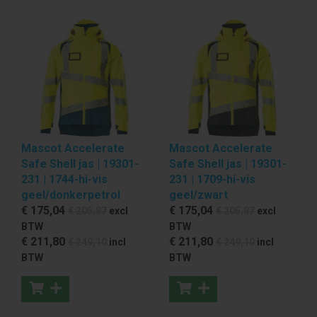
Mascot Accelerate
Mascot Accelerate
Safe Shell jas | 19301-
Safe Shell jas | 19301-
231 | 1744-hi-vis
231 | 1709-hi-vis
geel/donkerpetrol
geel/zwart
€ 175
,04
€ 175
,04
€ 205
,87
excl
€ 205
,87
excl
BTW
BTW
€ 211
,80
€ 211
,80
€ 249
,10
incl
€ 249
,10
incl
BTW
BTW