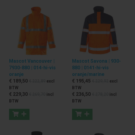
Mascot Vancouver |
Mascot Savona | 930-
7930-880 | 014-hi-vis
880 | 0141-hi-vis
oranje
oranje/marine
€ 189
,50
€ 195
,45
€ 222
,89
excl
€ 229
,92
excl
BTW
BTW
€ 229
,30
€ 236
,50
€ 269
,70
incl
€ 278
,20
incl
BTW
BTW