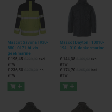
Mascot Savona | 930-
Mascot Dayton | 10010-
880 | 0171-hi-vis
194 | 010-donkermarine
geel/marine
€ 195
,45
€ 144
,38
€ 229
,92
excl
€ 169
,92
excl
BTW
BTW
€ 236
,50
€ 174
,70
€ 278
,20
incl
€ 205
,60
incl
BTW
BTW