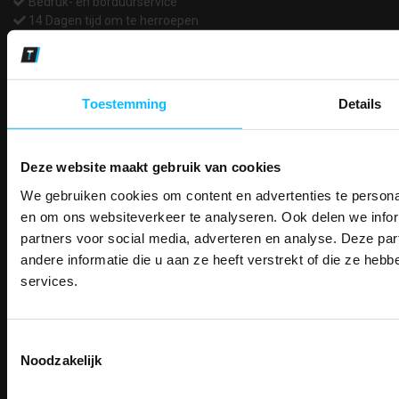
Bedruk- en borduurservice
14 Dagen tijd om te herroepen
Betaalwijze
Toestemming
Details
Email
Inschrijven
Deze website maakt gebruik van cookies
We gebruiken cookies om content en advertenties te personal
PAK DIRE
Contact
ONTVANG DIR
en om ons websiteverkeer te analyseren. Ook delen we infor
TEACO VOF
KORTI
partners voor social media, adverteren en analyse. Deze p
KORTING OP U
Kalmarweg 14-2
andere informatie die u aan ze heeft verstrekt of die ze he
BESTELLI
9723 JG Groningen
services.
T: 050-549 2668
Bestel je binnenkort w
E:
info@teaco.nl
Schrijf u in voor onze nieuwsbrie
veiligheidsschoenen 
kortingscode per e-mail. Blijf op de 
Toestemmingsselectie
Meld je aan voor onze nieuws
ABN Amro: NL31ABNA0429545878
werkkleding, exclusieve aanbiedi
Noodzakelijk
direct
5% korting
op je
eer
professionals.
KvK: 02098243
BTW nr: NL817829234B01
Email
Meer dan
15 jaar specialist