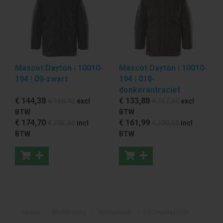
Mascot Dayton | 10010-
Mascot Dayton | 10010-
194 | 09-zwart
194 | 018-
donkerantraciet
€ 144
,38
€ 133
,88
€ 169
,92
excl
€ 157
,50
excl
BTW
BTW
€ 174
,70
€ 161
,99
€ 205
,60
incl
€ 190
,58
incl
BTW
BTW
Home
Werkkleding
Werkjassen
Doorwerkjassen