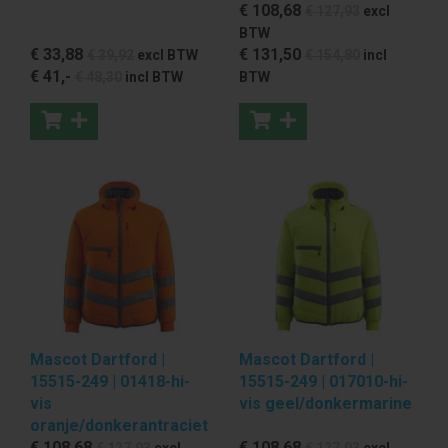
€ 108
,68
€ 127
,93
excl
BTW
€ 33
,88
€ 131
,50
€ 39
,92
excl BTW
€ 154
,80
incl
€ 41
,-
€ 48
,30
incl BTW
BTW
Mascot Dartford |
Mascot Dartford |
15515-249 | 01418-hi-
15515-249 | 017010-hi-
vis
vis geel/donkermarine
oranje/donkerantraciet
€ 108
,68
€ 108
,68
€ 127
,93
excl
€ 127
,93
excl