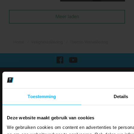
Meer laden
Home
Veiligheidskleding
Thermo/Winterkleding
Klantenservice
Over Mascotshop
Klantenservice
Toestemming
Details
Contact
Algemene voorwaarden
Ruilen en retourneren
Deze website maakt gebruik van cookies
Privacy
Verzenden
We gebruiken cookies om content en advertenties te personal
PAK DIRE
Garantie