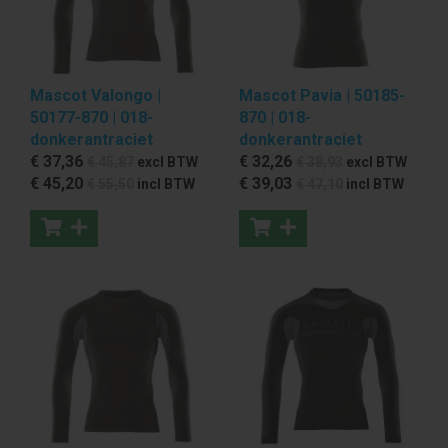
Mascot Valongo |
Mascot Pavia | 50185-
50177-870 | 018-
870 | 018-
donkerantraciet
donkerantraciet
€ 37
,36
€ 32
,26
€ 45
,87
excl BTW
€ 38
,93
excl BTW
€ 45
,20
€ 39
,03
€ 55
,50
incl BTW
€ 47
,10
incl BTW