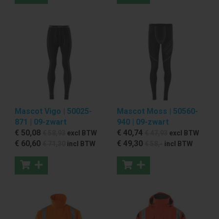
Mascot Vigo | 50025-
Mascot Moss | 50560-
871 | 09-zwart
940 | 09-zwart
€ 50
,08
€ 40
,74
€ 58
,93
excl BTW
€ 47
,93
excl BTW
€ 60
,60
€ 49
,30
€ 71
,30
incl BTW
€ 58
,-
incl BTW