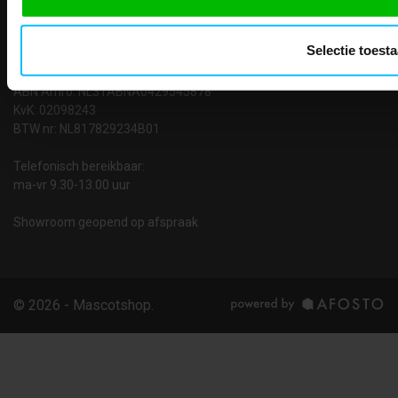
9723 JG Groningen
T: 050-549 2668
Selectie toest
E:
info@teaco.nl
ABN Amro: NL31ABNA0429545878
KvK: 02098243
BTW nr: NL817829234B01
Telefonisch bereikbaar:
ma-vr 9.30-13.00 uur
Showroom geopend op afspraak
© 2026 - Mascotshop.