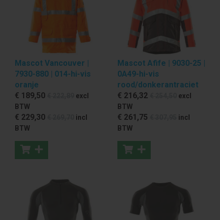
Mascot Vancouver |
Mascot Afife | 9030-25 |
7930-880 | 014-hi-vis
0A49-hi-vis
oranje
rood/donkerantraciet
€ 189
,50
€ 216
,32
€ 222
,89
excl
€ 254
,50
excl
BTW
BTW
€ 229
,30
€ 261
,75
€ 269
,70
incl
€ 307
,95
incl
BTW
BTW