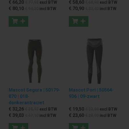
€ 66
,20
€ 58
,60
€ 77
,93
excl BTW
€ 68
,93
excl BTW
€ 80
,10
€ 70
,90
€ 94
,30
incl BTW
€ 83
,40
incl BTW
Mascot Segura | 50179-
Mascot Pori | 50564-
870 | 018-
936 | 09-zwart
donkerantraciet
€ 32
,26
€ 19
,50
€ 38
,93
excl BTW
€ 23
,88
excl BTW
€ 39
,03
€ 23
,60
€ 47
,10
incl BTW
€ 28
,90
incl BTW