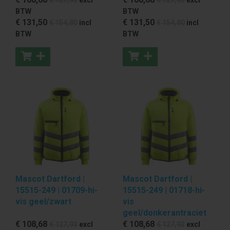
BTW
BTW
€ 131
,50
€ 131
,50
€ 154
,80
incl
€ 154
,80
incl
BTW
BTW
Mascot Dartford |
Mascot Dartford |
15515-249 | 01709-hi-
15515-249 | 01718-hi-
vis geel/zwart
vis
geel/donkerantraciet
€ 108
,68
€ 108
,68
€ 127
,93
excl
€ 127
,93
excl