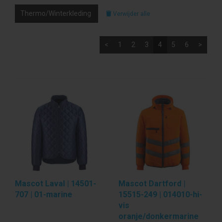
Thermo/Winterkleding
Verwijder alle
<
1
2
3
4
5
6
>
Mascot Laval | 14501-
Mascot Dartford |
707 | 01-marine
15515-249 | 014010-hi-
vis
oranje/donkermarine