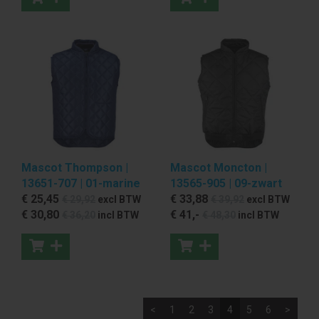
Mascot Thompson |
Mascot Moncton |
13651-707 | 01-marine
13565-905 | 09-zwart
€ 25
,45
€ 33
,88
€ 29
,92
excl BTW
€ 39
,92
excl BTW
€ 30
,80
€ 41
,-
€ 36
,20
incl BTW
€ 48
,30
incl BTW
<
1
2
3
4
5
6
>