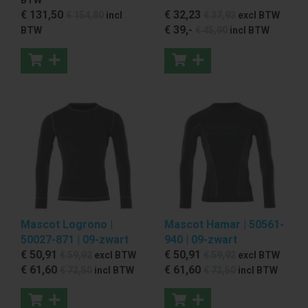
€ 131
,50
€ 32
,23
€ 154
,80
incl
€ 37
,93
excl BTW
€ 39
,-
BTW
€ 45
,90
incl BTW
Mascot Logrono |
Mascot Hamar | 50561-
50027-871 | 09-zwart
940 | 09-zwart
€ 50
,91
€ 50
,91
€ 59
,92
excl BTW
€ 59
,92
excl BTW
€ 61
,60
€ 61
,60
€ 72
,50
incl BTW
€ 72
,50
incl BTW