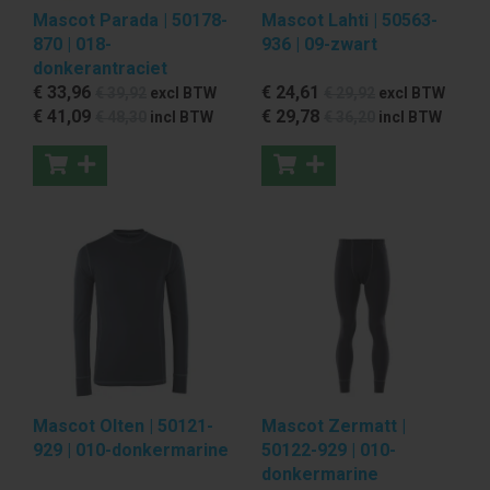
Mascot Parada | 50178-
Mascot Lahti | 50563-
870 | 018-
936 | 09-zwart
donkerantraciet
€ 33
,96
€ 24
,61
€ 39
,92
excl BTW
€ 29
,92
excl BTW
€ 41
,09
€ 29
,78
€ 48
,30
incl BTW
€ 36
,20
incl BTW
Mascot Olten | 50121-
Mascot Zermatt |
929 | 010-donkermarine
50122-929 | 010-
donkermarine