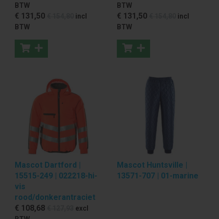
BTW
BTW
€ 131
,50
€ 131
,50
€ 154
,80
incl
€ 154
,80
incl
BTW
BTW
Mascot Dartford |
Mascot Huntsville |
15515-249 | 022218-hi-
13571-707 | 01-marine
vis
rood/donkerantraciet
€ 108
,68
€ 127
,93
excl
BTW