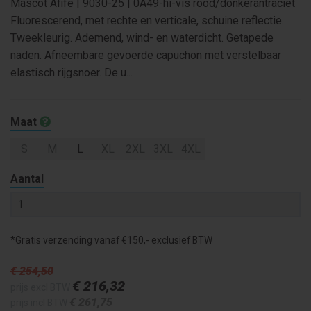
Mascot Afife | 9030-25 | 0A49-hi-vis rood/donkerantraciet
Fluorescerend, met rechte en verticale, schuine reflectie.
Tweekleurig. Ademend, wind- en waterdicht. Getapede
naden. Afneembare gevoerde capuchon met verstelbaar
elastisch rijgsnoer. De u...
Maat
S
M
L
XL
2XL
3XL
4XL
Aantal
*Gratis verzending vanaf €150,- exclusief BTW
€ 254
,50
€ 216
,32
prijs excl BTW
€ 261
,75
prijs incl BTW