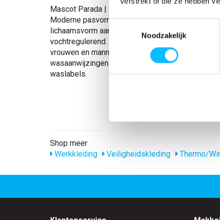
verstrekt of die ze hebben v
Mascot Parada | 50178-870 | 018-donkerantraciet
Moderne pasvorm. Flexibel materiaal dat zich aa
Toestemmingsselectie
lichaamsvorm aanpast. Antibacterieel (test JIS L
Noodzakelijk
vochtregulerend. Sneldrogend. Ronde hals. Gesch
vrouwen en mannen. Extra comfort, zonder zijnad
wasaanwijzingen zijn meegeweven – dus geen irr
waslabels.
Shop meer
Werkkleding
Veiligheidskleding
Thermo/Win