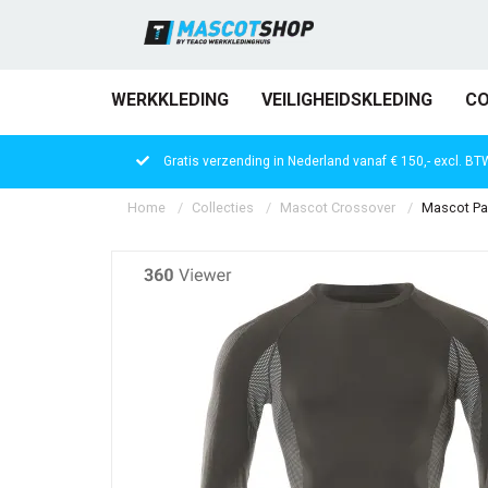
WERKKLEDING
VEILIGHEIDSKLEDING
CO
Gratis verzending in Nederland vanaf € 150,- excl. BT
Home
Collecties
Mascot Crossover
Mascot Par