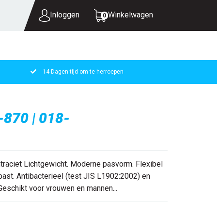
Inloggen
Winkelwagen
0
14 Dagen tijd om te herroepen
UW WINKELWAGEN IS LEEG.
VUL HEM MET PRODUCTEN.
-870 | 018-
raciet Lichtgewicht. Moderne pasvorm. Flexibel
ast. Antibacterieel (test JIS L1902:2002) en
Geschikt voor vrouwen en mannen...