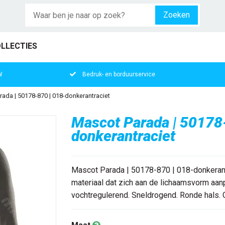
Zoeken
LLECTIES
W
Bedruk- en borduurservice
ada | 50178-870 | 018-donkerantraciet
Mascot Parada | 50178
donkerantraciet
Mascot Parada | 50178-870 | 018-donkerant
materiaal dat zich aan de lichaamsvorm aanp
vochtregulerend. Sneldrogend. Ronde hals. 