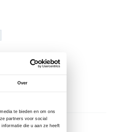
€ 33
,96
€ 39
,92
excl BTW
€ 41
,09
€ 48
,30
incl BTW
Over
26
l
 media te bieden en om ons
ze partners voor social
nformatie die u aan ze heeft