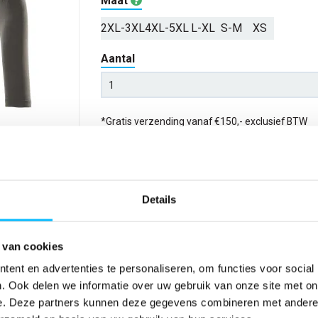
Maat
2XL-3XL
4XL-5XL
L-XL
S-M
XS
Aantal
*Gratis verzending vanaf €150,- exclusief BTW
Kies kleur/maat
Details
Verwachte bezorgdag:
14-08-20
Niet zeker wat jou maat is?
Bekijk maattabe
 van cookies
ent en advertenties te personaliseren, om functies voor social
. Ook delen we informatie over uw gebruik van onze site met on
SPECIFICATIES
e. Deze partners kunnen deze gegevens combineren met andere i