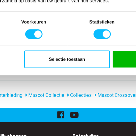
erzameld op basis van uw gebruik van hun services.
 Lichtgewicht.
Artikelnummer
-
n de
EAN nummer
-
1902:2002) en
Model
50178-870
Voorkeuren
Statistieken
ikt voor
Merk
Mascot
en (S-XL). De
Materiaal
75% polyester me
iterende
nl_materiaal
Polyester Polyam
Producttype
Ondershirt
Levertijd
1-5 werkdagen
gewicht
160 g/m
Selectie toestaan
Collecties Mascot
Mascot Crossove
terkleding
Mascot Collectie
Collecties
Mascot Crossove