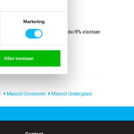
Marketing
t bamboe koolstof/17% polyamide/8% elastaan
ide Elastaan
Alles toestaan
r
r
Mascot Crossover
Mascot Ondergoed