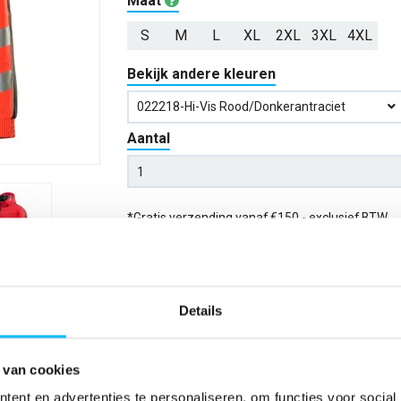
Maat
S
M
L
XL
2XL
3XL
4XL
Bekijk andere kleuren
022218-Hi-Vis Rood/donkerantraciet
Aantal
*Gratis verzending vanaf €150,- exclusief BTW
Kies kleur/maat
Details
Verwachte bezorgdag:
14-08-20
Niet zeker wat jou maat is?
Bekijk maattabe
 van cookies
ent en advertenties te personaliseren, om functies voor social