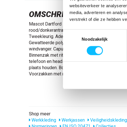
websiteverkeer te analyseren
OMSCHRIJVING
media, adverteren en analys
verstrekt of die ze hebben v
Mascot Dartford | 15515-249 | 022218-hi-vis
rood/donkerantraciet Fluorescerend, met schuine r
Toestemmingsselectie
Tweekleurig. Ademend, winddicht en waterafstot
Noodzakelijk
Gewatteerde polyestervoering. Sluiting met rits 
windvanger. Capuchon kan in de kraag worden op
Binnenzak met ritssluiting, speciaal ontworpen v
telefoon en headsetkabel, met gat en lussen om d
plaats houden. Borstzakken met rits. D-ring. Penn
Voorzakken met rits.
Shop meer
Werkkleding
Werkjassen
Veiligheidskleding
Normeringen
EN ISO 20471
Collecties