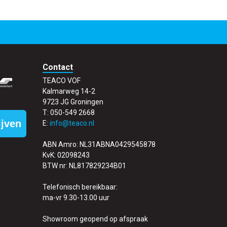
Contact
TEACO VOF
Kalmarweg 14-2
9723 JG Groningen
T: 050-549 2668
ijven
E:
info@teaco.nl
ABN Amro: NL31ABNA0429545878
KvK: 02098243
BTW nr: NL817829234B01
Telefonisch bereikbaar:
ma-vr 9.30-13.00 uur
Showroom geopend op afspraak