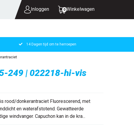
Inloggen
Winkelwagen
0
14 Dagen tijd om te herroepen
UW WINKELWAGEN IS LEEG.
rantraciet
VUL HEM MET PRODUCTEN.
5-249 | 022218-hi-vis
is rood/donkerantraciet Fluorescerend, met
inddicht en waterafstotend. Gewatteerde
dige windvanger. Capuchon kan in de kra...