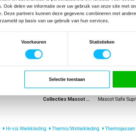
. Ook delen we informatie over uw gebruik van onze site met on
SPECIFICATIES
e. Deze partners kunnen deze gegevens combineren met andere i
erzameld op basis van uw gebruik van hun services.
Artikelnummer
-
eflectie.
EAN nummer
-
end.
Model
15515-249
Voorkeuren
Statistieken
en inwendige
Merk
Mascot
geborgen.
Materiaal
100% polyester
oor mobiele
nl_normeringen
EN ISO 20471
e kabel op zijn
nl_materiaal
Polyester
enzakje.
nl_eigenschappen
Reflecterend
Producttype
Thermojack
Selectie toestaan
Levertijd
1-5 werkdagen
gewicht
300 g/m
Collecties Mascot Safe
Mascot Safe Sup
Hi-vis Werkkleding
Thermo/Winterkleding
Thermojassen