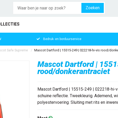
Zoeken
LLECTIES
W
Bedruk- en borduurservice
cot Safe Supreme
Mascot Dartford | 15515-249 | 022218-hi-vis rood/donke
Mascot Dartford | 1551
rood/donkerantraciet
Mascot Dartford | 15515-249 | 022218-hi-v
schuine reflectie. Tweekleurig. Ademend, w
polyestervoering. Sluiting met rits en inwen