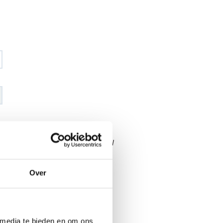
€ 108
,68
€ 127
,93
excl BTW
€ 131
,50
€ 154
,80
incl BTW
Over
26
l
 media te bieden en om ons