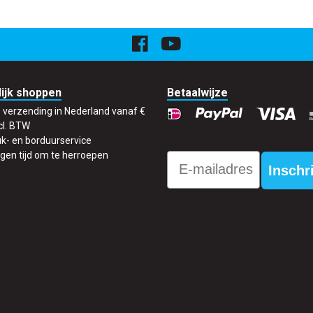
ijk shoppen
Betaalwijze
s verzending in Nederland vanaf €
cl. BTW
k- en borduurservice
gen tijd om te herroepen
Email
Inschr