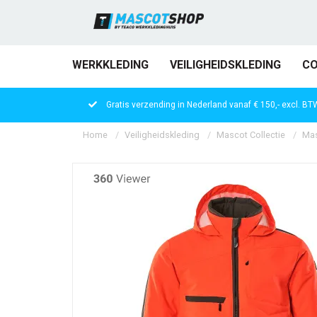
WERKKLEDING
VEILIGHEIDSKLEDING
CO
Gratis verzending in Nederland vanaf € 150,- excl. BT
Home
Veiligheidskleding
Mascot Collectie
Mas