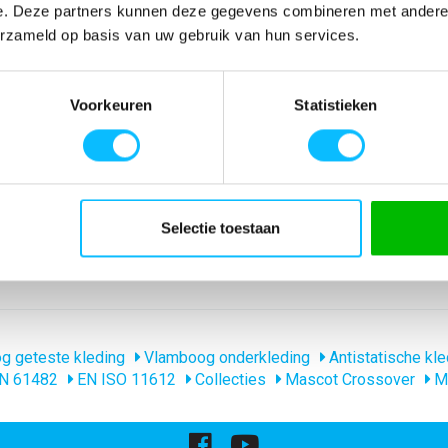
e. Deze partners kunnen deze gegevens combineren met andere i
Moderne
Artikelnummer
-
erzameld op basis van uw gebruik van hun services.
 met
EAN nummer
-
ls. De
Model
50121-929
n irriterende
Merk
Mascot
Materiaal
60% modacryl/39%
Voorkeuren
Statistieken
nl_normeringen
EN 1149 EN ISO 
nl_materiaal
Acryl Katoen Kool
nl_eigenschappen
Vlamvertragend V
Producttype
Ondershirt
Levertijd
1-5 werkdagen
Selectie toestaan
gewicht
200 g/m
Collecties Mascot
Mascot Crossove
 geteste kleding
Vlamboog onderkleding
Antistatische kle
N 61482
EN ISO 11612
Collecties
Mascot Crossover
Ma