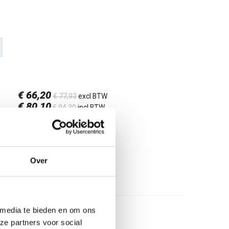
€ 66
,20
€ 77
,93
excl BTW
€ 80
,10
€ 94
,30
incl BTW
26
l
Over
 media te bieden en om ons
ze partners voor social