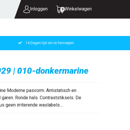
Inloggen
Winkelwagen
0
14 Dagen tijd om te herroepen
UW WINKELWAGEN IS LEEG.
VUL HEM MET PRODUCTEN.
929 | 010-donkermarine
ine Moderne pasvorm. Antistatisch en
 garen. Ronde hals. Contraststiksels. De
s geen irriterende waslabels....