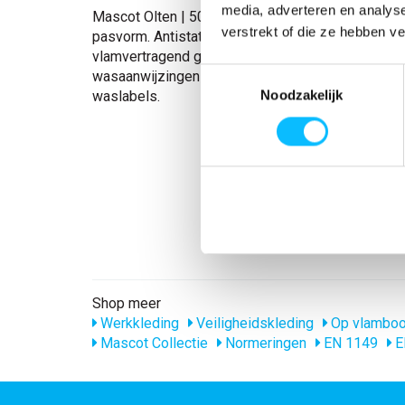
media, adverteren en analys
Mascot Olten | 50121-929 | 010-donkermarine 
verstrekt of die ze hebben v
pasvorm. Antistatisch en vlamvertragend. Gestikt
vlamvertragend garen. Ronde hals. Contraststikse
Toestemmingsselectie
wasaanwijzingen zijn op de stof geprint – dus gee
waslabels.
Noodzakelijk
Shop meer
Werkkleding
Veiligheidskleding
Op vlamboog
Mascot Collectie
Normeringen
EN 1149
E