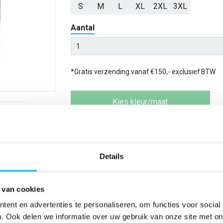
S
M
L
XL
2XL
3XL
Aantal
*Gratis verzending vanaf €150,- exclusief BTW
Kies kleur/maat
Verwachte bezorgdag:
12-08-20
Niet zeker wat jou maat is?
Bekijk maattabe
Details
 van cookies
ent en advertenties te personaliseren, om functies voor social
SPECIFICATIES
. Ook delen we informatie over uw gebruik van onze site met on