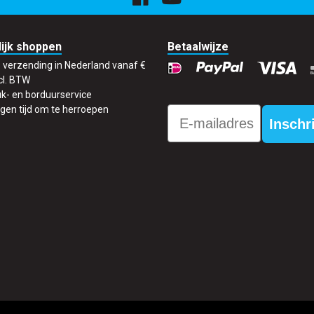
ijk shoppen
Betaalwijze
s verzending in Nederland vanaf €
cl. BTW
k- en borduurservice
gen tijd om te herroepen
Email
Inschr