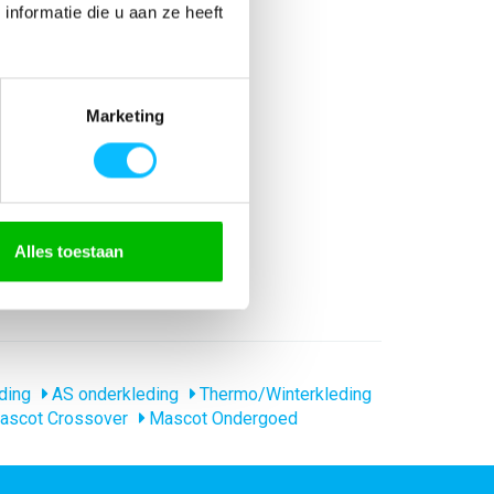
nformatie die u aan ze heeft
 katoen/1% koolstofvezel
Marketing
11612 EN 61482
stofvezel
lamboog getest Antistatisch
Alles toestaan
r
ding
AS onderkleding
Thermo/Winterkleding
scot Crossover
Mascot Ondergoed