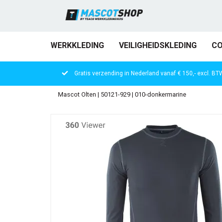
WERKKLEDING
VEILIGHEIDSKLEDING
CO
Gratis verzending in Nederland vanaf € 150,- excl. BT
Mascot Olten | 50121-929 | 010-donkermarine