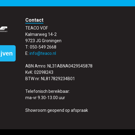
Contact
TEACO VOF
Kalmarweg 14-2
9723 JG Groningen
T: 050-549 2668
ijven
E:
info@teaco.nl
ABN Amro: NL31ABNA0429545878
KvK: 02098243
BTW nr: NL817829234B01
Telefonisch bereikbaar:
ma-vr 9.30-13.00 uur
Showroom geopend op afspraak