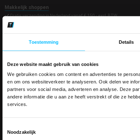
Makkelijk shoppen
Gratis verzending in Nederland vanaf € 150,- excl. BTW
Bedruk- en borduurservice
14 Dagen tijd om te herroepen
Betaalwijze
Toestemming
Details
Deze website maakt gebruik van cookies
Email
Inschrijven
We gebruiken cookies om content en advertenties te personal
PAK DIRE
ONTVANG DIR
en om ons websiteverkeer te analyseren. Ook delen we infor
KORTI
partners voor social media, adverteren en analyse. Deze p
KORTING OP U
Contact
andere informatie die u aan ze heeft verstrekt of die ze he
BESTELLI
TEACO VOF
services.
Kalmarweg 14-2
Bestel je binnenkort w
Schrijf u in voor onze nieuwsbrie
veiligheidsschoenen 
9723 JG Groningen
kortingscode per e-mail. Blijf op de 
T: 050-549 2668
Toestemmingsselectie
Meld je aan voor onze nieuws
werkkleding, exclusieve aanbiedi
E:
info@teaco.nl
Noodzakelijk
direct
5% korting
op je
eer
professionals.