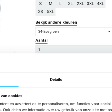
S
M
L
XL
2XL
3XL
4XL
XS
5XL
Bekijk andere kleuren
34-Bosgroen
Aantal
*Gratis verzending vanaf €150,- exclusief BTW
Kies kleur/maat
Details
Verwachte bezorgdag:
12-08-20
 van cookies
Niet zeker wat jou maat is?
Bekijk maattabe
ent en advertenties te personaliseren, om functies voor social
. Ook delen we informatie over uw gebruik van onze site met on