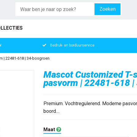
Zoeken
LLECTIES
W
Bedruk- en borduurservice
 | 22481-618 | 34-bosgroen
Mascot Customized T-s
pasvorm | 22481-618 |
Premium. Vochtregulerend. Moderne pasvorm.
boord....
Maat