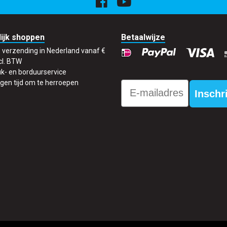
ijk shoppen
Betaalwijze
s verzending in Nederland vanaf €
cl. BTW
k- en borduurservice
gen tijd om te herroepen
Email
Inschr