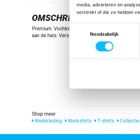
media, adverteren en analys
verstrekt of die ze hebben v
OMSCHRIJVING
Toestemmingsselectie
Premium. Vochtregulerend. Moderne pasvorm. Ron
Noodzakelijk
aan de hals. Verstevigde boord.
Shop meer
Werkkleding
Werkshirts
T-shirts
Collectie