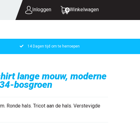
Inloggen
Winkelwagen
0
14 Dagen tijd om te herroepen
UW WINKELWAGEN IS LEEG.
VUL HEM MET PRODUCTEN.
hirt lange mouw, moderne
 34-bosgroen
 Ronde hals. Tricot aan de hals. Verstevigde