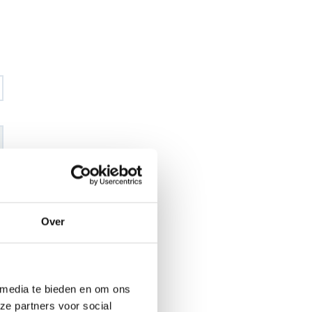
€ 41
,57
€ 48
,93
excl BTW
€ 50
,30
€ 59
,20
incl BTW
Over
26
l
 media te bieden en om ons
ze partners voor social