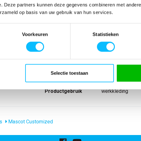
e. Deze partners kunnen deze gegevens combineren met andere i
erzameld op basis van uw gebruik van hun services.
SPECIFICATIES
de hals. Tricot
Artikelnummer
-
Voorkeuren
Statistieken
EAN nummer
-
Model
22481
Merk
Mascot
Materiaal
90% polyester/10
nl_materiaal
Polyester Elastan
Producttype
T-shirt
Selectie toestaan
Collecties Mascot
Mascot Customiz
groep
Mascot Customiz
Productgebruik
werkkleding
s
Mascot Customized