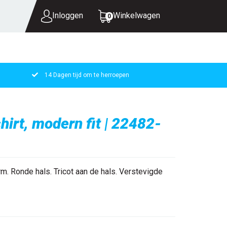
Inloggen
Winkelwagen
0
14 Dagen tijd om te herroepen
UW WINKELWAGEN IS LEEG.
VUL HEM MET PRODUCTEN.
irt, modern fit | 22482-
 Ronde hals. Tricot aan de hals. Verstevigde