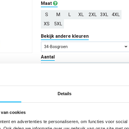
Maat
S
M
L
XL
2XL
3XL
4XL
XS
5XL
Bekijk andere kleuren
34-Bosgroen
Aantal
*Gratis verzending vanaf €150,- exclusief BTW
Details
Kies kleur/maat
 van cookies
Verwachte bezorgdag:
14-08-20
ent en advertenties te personaliseren, om functies voor social
Niet zeker wat jou maat is?
Bekijk maattabe
. Ook delen we informatie over uw gebruik van onze site met on