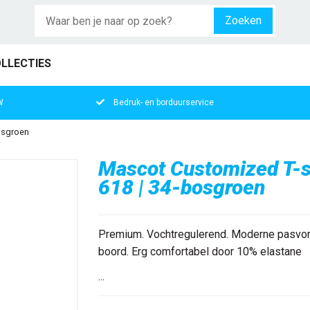
Zoeken
LLECTIES
W
Bedruk- en borduurservice
bosgroen
Mascot Customized T-sh
618 | 34-bosgroen
Premium. Vochtregulerend. Moderne pasvorm.
boord. Erg comfortabel door 10% elastane
...