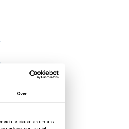
€ 33
,88
Over
€ 39
,92
excl BTW
€ 41
,-
€ 48
,30
incl BTW
26
 media te bieden en om ons
l
ze partners voor social