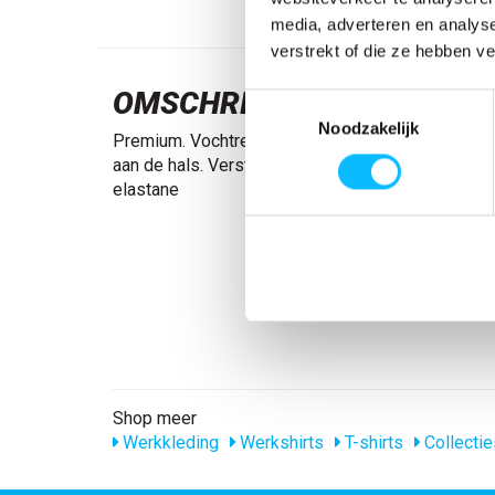
media, adverteren en analys
verstrekt of die ze hebben v
OMSCHRIJVING
Toestemmingsselectie
Noodzakelijk
Premium. Vochtregulerend. Moderne pasvorm. Ron
aan de hals. Verstevigde boord. Erg comfortabel
elastane
Shop meer
Werkkleding
Werkshirts
T-shirts
Collectie