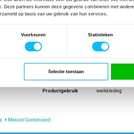
e. Deze partners kunnen deze gegevens combineren met andere i
erzameld op basis van uw gebruik van hun services.
SPECIFICATIES
Voorkeuren
Statistieken
de hals. Tricot
Artikelnummer
-
 door 10%
EAN nummer
-
Model
22482
Merk
Mascot
Materiaal
90% polyester/10
Producttype
T-shirt
Selectie toestaan
Collecties Mascot
Mascot Customiz
groep
Mascot Customiz
Productgebruik
werkkleding
s
Mascot Customized