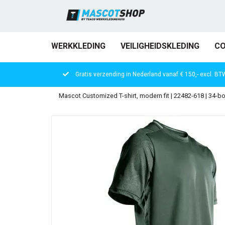
WERKKLEDING
VEILIGHEIDSKLEDING
CO
Gratis verzending in Nederland vanaf € 150,- excl. BT
Mascot Customized T-shirt, modern fit | 22482-618 | 34-