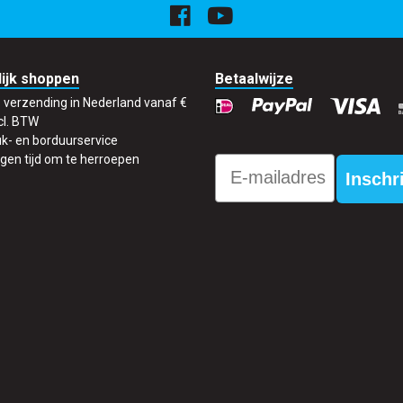
ijk shoppen
Betaalwijze
s verzending in Nederland vanaf €
cl. BTW
k- en borduurservice
gen tijd om te herroepen
Email
Inschr