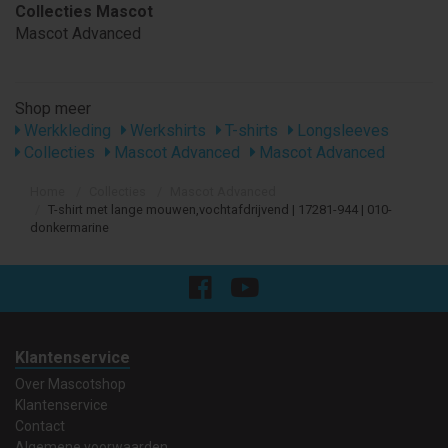
Collecties Mascot
Mascot Advanced
Shop meer
Werkkleding
Werkshirts
T-shirts
Longsleeves
Collecties
Mascot Advanced
Mascot Advanced
Home
Collecties
Mascot Advanced
T-shirt met lange mouwen,vochtafdrijvend | 17281-944 | 010-
donkermarine
Klantenservice
Over Mascotshop
Klantenservice
Contact
Algemene voorwaarden