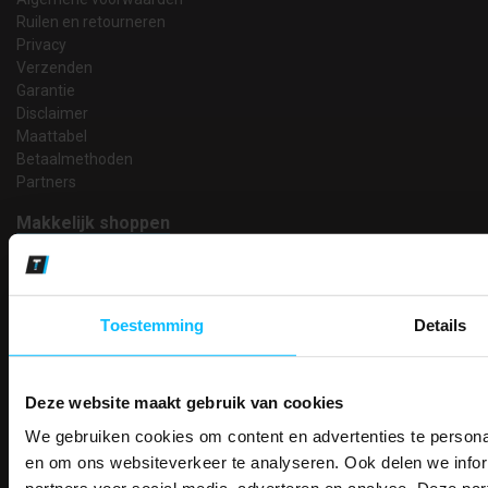
Ruilen en retourneren
Privacy
Verzenden
Garantie
Disclaimer
Maattabel
Betaalmethoden
Partners
Makkelijk shoppen
Gratis verzending in Nederland vanaf € 150,- excl. BTW
Bedruk- en borduurservice
14 Dagen tijd om te herroepen
Toestemming
Details
Betaalwijze
Deze website maakt gebruik van cookies
Email
We gebruiken cookies om content en advertenties te personal
PAK DIRE
Inschrijven
ONTVANG DIR
en om ons websiteverkeer te analyseren. Ook delen we infor