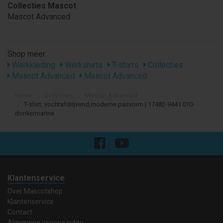
Collecties Mascot
Mascot Advanced
Shop meer
Werkkleding
Werkshirts
T-shirts
Collecties
Mascot Advanced
Mascot Advanced
Home
Collecties
Mascot Advanced
T-shirt, vochtafdrijvend,moderne pasvorm | 17482-944 | 010-
donkermarine
Klantenservice
Over Mascotshop
Klantenservice
Contact
Algemene voorwaarden