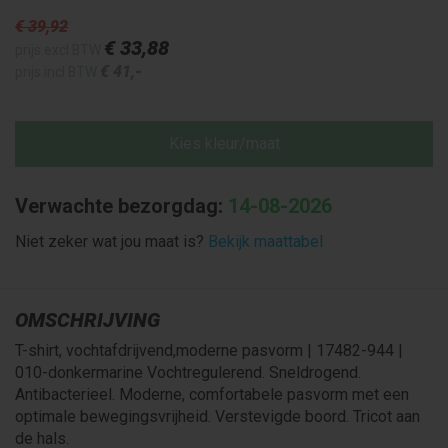
€ 39
,92
€ 33
,88
prijs excl BTW
€ 41
,-
prijs incl BTW
Kies kleur/maat
Verwachte bezorgdag:
14-08-2026
Niet zeker wat jou maat is?
Bekijk maattabel
OMSCHRIJVING
T-shirt, vochtafdrijvend,moderne pasvorm | 17482-944 |
010-donkermarine Vochtregulerend. Sneldrogend.
Antibacterieel. Moderne, comfortabele pasvorm met een
optimale bewegingsvrijheid. Verstevigde boord. Tricot aan
de hals.