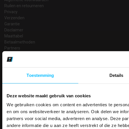
Ruilen en retourneren
Privacy
Verzenden
Garantie
Disclaimer
Maattabel
Betaalmethoden
Partners
Makkelijk shoppen
Gratis verzending in Nederland vanaf € 150,- excl. BTW
Bedruk- en borduurservice
Toestemming
Details
14 Dagen tijd om te herroepen
Betaalwijze
Deze website maakt gebruik van cookies
We gebruiken cookies om content en advertenties te personal
PAK DIRE
ONTVANG DIR
en om ons websiteverkeer te analyseren. Ook delen we infor
Email
Inschrijven
KORTI
partners voor social media, adverteren en analyse. Deze p
KORTING OP U
andere informatie die u aan ze heeft verstrekt of die ze he