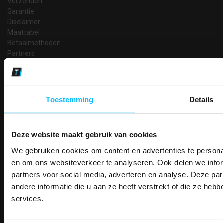
Verzenden
Garantie
Disclaimer
Maattabel
Betaalmethoden
Partners
Makkelijk shoppen
Gratis verzending in Nederland vanaf € 150,- excl. BTW
Bedruk- en borduurservice
Toestemming
Details
14 Dagen tijd om te herroepen
Betaalwijze
Deze website maakt gebruik van cookies
We gebruiken cookies om content en advertenties te personal
PAK DIRE
ONTVANG DIR
en om ons websiteverkeer te analyseren. Ook delen we infor
Email
KORTI
Inschrijven
partners voor social media, adverteren en analyse. Deze p
KORTING OP U
andere informatie die u aan ze heeft verstrekt of die ze he
BESTELLI
services.
Bestel je binnenkort w
Contact
Schrijf u in voor onze nieuwsbrie
veiligheidsschoenen 