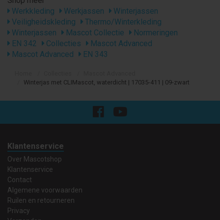
Shop meer
Werkkleding
Werkjassen
Winterjassen
Veiligheidskleding
Thermo/Winterkleding
Winterjassen
Mascot Collectie
Normeringen
EN 342
Collecties
Mascot Advanced
Mascot Advanced
EN 343
Home
Collecties
Mascot Advanced
Winterjas met CLIMascot, waterdicht | 17035-411 | 09-zwart
Klantenservice
Over Mascotshop
Klantenservice
Contact
Algemene voorwaarden
Ruilen en retourneren
Privacy