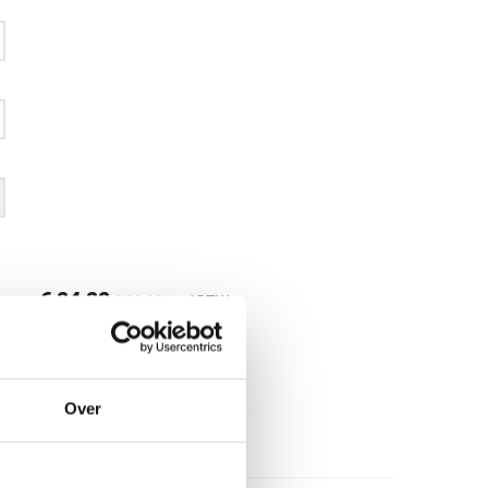
€ 84
,88
€ 99
,92
excl BTW
€ 102
,70
€ 120
,90
incl BTW
26
Over
l