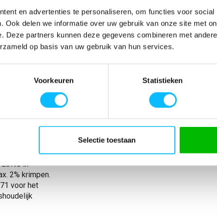
ent en advertenties te personaliseren, om functies voor social
SPECIFICATIES
. Ook delen we informatie over uw gebruik van onze site met on
e. Deze partners kunnen deze gegevens combineren met andere i
vastheid,
Artikelnummer
-
itsopening aan
EAN nummer
-
erzameld op basis van uw gebruik van hun services.
n van de broek
Model
19590
Ergonomisch
Materiaal
100% polyester
tiek en
nl_normeringen
EN 343 EN ISO 2
Voorkeuren
Statistieken
mstokzak met
nl_materiaal
Polyester
akken van
nl_eigenschappen
Waterdicht Windd
jk en
Producttype
Overtrekbroek
an de buitenkant
Eigenschappen
waterdicht windd
ant onderaan bij
Normering
EN ISO 20471 EN
Selectie toestaan
451-916 en
specificatie
Accelerate Safe
Gecertificeerd
Collecties Mascot Safe
Mascot Accelerat
 LONG in
x. 2% krimpen.
71 voor het
shoudelijk