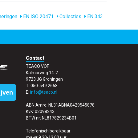
eringen
EN ISO 20471
Collecties
EN 343
Contact
TEACO VOF
Kalmarweg 14-2
9723 JG Groningen
T: 050-549 2668
ijven
E:
info@teaco.nl
ABN Amro: NL31ABNA0429545878
KvK: 02098243
BTW nr: NL817829234B01
Telefonisch bereikbaar:
ma-vr 9.30-13.00 uur