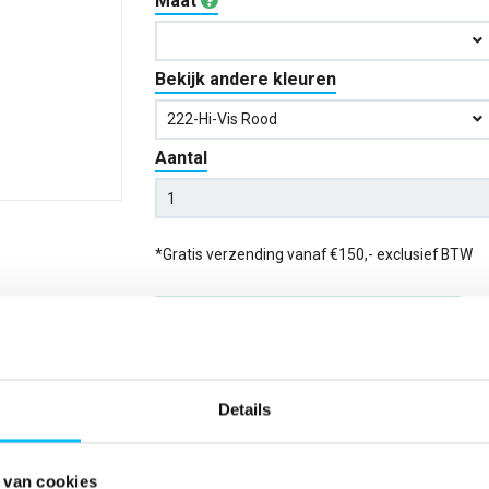
Maat
Bekijk andere kleuren
222-Hi-Vis Rood
Aantal
*Gratis verzending vanaf €150,- exclusief BTW
Kies kleur/maat
Verwachte bezorgdag:
14-08-20
Details
Niet zeker wat jou maat is?
Bekijk maattabe
 van cookies