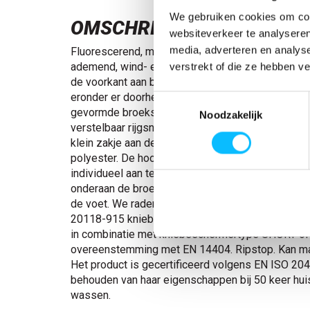
We gebruiken cookies om cont
OMSCHRIJVING
websiteverkeer te analyseren
media, adverteren en analys
Fluorescerend, met reflecties. Stof met hoge slijt
ademend, wind- en waterdicht. Getapede naden. R
verstrekt of die ze hebben v
de voorkant aan beide zijden, zodat spijkerzakke
eronder er doorheen getrokken kunnen worden. 
Toestemmingsselectie
gevormde broekspijpen. Riemlussen. D-ring. Elas
Noodzakelijk
verstelbaar rijgsnoer in de taille. Versterkte dui
klein zakje aan de buitenzijde. Verstelbare kniez
polyester. De hoogte van de kniezak is gemakkeli
individueel aan te passen. Rits met windvanger a
onderaan de broekspijpen. Ribstof aan de binnenk
de voet. We raden de 00418-100, 00718-100, 50
20118-915 kniebeschermers aan voor dit model. 
in combinatie met kniebeschermertype SHORT of
overeenstemming met EN 14404. Ripstop. Kan ma
Het product is gecertificeerd volgens EN ISO 204
behouden van haar eigenschappen bij 50 keer hui
wassen.