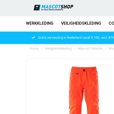
WERKKLEDING
VEILIGHEIDSKLEDING
CO
Gratis verzending in Nederland vanaf € 150,- excl. BT
Home
Veiligheidskleding
Mascot Collectie
Mas