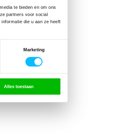
 media te bieden en om ons
ze partners voor social
nformatie die u aan ze heeft
0471
Marketing
icht Ademend Reflecterend
icht ademend
343
Alles toestaan
e Safe