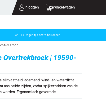
Inloggen
Winkelwagen
0
14 Dagen tijd om te herroepen
UW WINKELWAGEN IS LEEG.
22-hi-vis rood
VUL HEM MET PRODUCTEN.
e Overtrekbroek | 19590-
e slijtvastheid, ademend, wind- en waterdicht.
t aan beide zijden, zodat spijkerzakken van de
n worden. Ergonomisch gevormde...