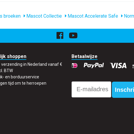
s broeken
Mascot Collectie
Mascot Accelerate Safe
Norm
ijk shoppen
Betaalwijze
s verzending in Nederland vanaf €
cl. BTW
k- en borduurservice
gen tijd om te herroepen
Email
Inschr