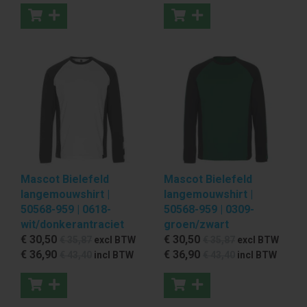
Mascot Bielefeld
Mascot Bielefeld
langemouwshirt |
langemouwshirt |
50568-959 | 0618-
50568-959 | 0309-
wit/donkerantraciet
groen/zwart
€ 30
,50
€ 30
,50
€ 35
,87
excl BTW
€ 35
,87
excl BTW
€ 36
,90
€ 36
,90
€ 43
,40
incl BTW
€ 43
,40
incl BTW