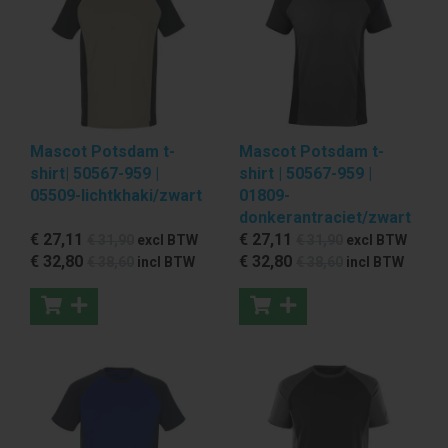
Mascot Potsdam t-
Mascot Potsdam t-
shirt| 50567-959 |
shirt | 50567-959 |
05509-lichtkhaki/zwart
01809-
donkerantraciet/zwart
€ 27
,11
€ 27
,11
€ 31
,90
excl BTW
€ 31
,90
excl BTW
€ 32
,80
€ 32
,80
€ 38
,60
incl BTW
€ 38
,60
incl BTW