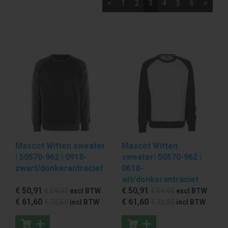
<
1
2
3
4
5
6
>
Mascot Witten sweater
Mascot Witten
| 50570-962 | 0918-
sweater| 50570-962 |
zwart/donkerantraciet
0618-
wit/donkerantraciet
€ 50
,91
€ 50
,91
€ 59
,92
excl BTW
€ 59
,92
excl BTW
€ 61
,60
€ 61
,60
€ 72
,50
incl BTW
€ 72
,50
incl BTW