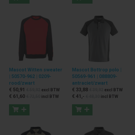
Mascot Witten sweater
Mascot Bottrop polo |
| 50570-962 | 0209-
50569-961 | 088809-
rood/zwart
antraciet/zwart
€ 50
,91
€ 33
,88
€ 59
,92
excl BTW
€ 39
,92
excl BTW
€ 61
,60
€ 41
,-
€ 72
,50
incl BTW
€ 48
,30
incl BTW