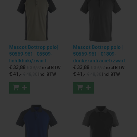
Mascot Bottrop polo|
Mascot Bottrop polo |
50569-961 | 05509-
50569-961 | 01809-
lichtkhaki/zwart
donkerantraciet/zwart
€ 33
,88
€ 33
,88
€ 39
,92
excl BTW
€ 39
,92
excl BTW
€ 41
,-
€ 41
,-
€ 48
,30
incl BTW
€ 48
,30
incl BTW