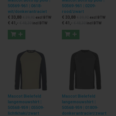
Mascot Bottrop polo |
Mascot Bottrop polo |
50569-961 | 0618-
50569-961 | 0209-
wit/donkerantraciet
rood/zwart
€ 33
,88
€ 33
,88
€ 39
,92
excl BTW
€ 39
,92
excl BTW
€ 41
,-
€ 41
,-
€ 48
,30
incl BTW
€ 48
,30
incl BTW
Mascot Bielefeld
Mascot Bielefeld
langemouwshirt |
langemouwshirt |
50568-959 | 05509-
50568-959 | 01809-
lichtkhaki/zwart
donkerantraciet/zwart