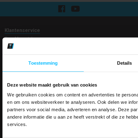
Klantenservice
Over Mascotshop
Klantenservice
Contact
Algemene voorwaarden
Toestemming
Details
Ruilen en retourneren
Privacy
Verzenden
Garantie
Deze website maakt gebruik van cookies
Disclaimer
We gebruiken cookies om content en advertenties te personal
PAK DIRE
Maattabel
ONTVANG DIR
en om ons websiteverkeer te analyseren. Ook delen we infor
Betaalmethoden
KORTI
partners voor social media, adverteren en analyse. Deze p
Partners
KORTING OP U
andere informatie die u aan ze heeft verstrekt of die ze he
BESTELLI
Makkelijk shoppen
services.
Gratis verzending in Nederland vanaf € 150,- excl. BTW
Bestel je binnenkort w
Schrijf u in voor onze nieuwsbrie
veiligheidsschoenen 
Bedruk- en borduurservice