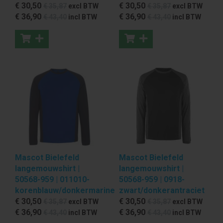
€ 30
,50
€ 30
,50
€ 35
,87
excl BTW
€ 35
,87
excl BTW
€ 36
,90
€ 36
,90
€ 43
,40
incl BTW
€ 43
,40
incl BTW
Mascot Bielefeld
Mascot Bielefeld
langemouwshirt |
langemouwshirt |
50568-959 | 011010-
50568-959 | 0918-
korenblauw/donkermarine
zwart/donkerantraciet
€ 30
,50
€ 30
,50
€ 35
,87
excl BTW
€ 35
,87
excl BTW
€ 36
,90
€ 36
,90
€ 43
,40
incl BTW
€ 43
,40
incl BTW