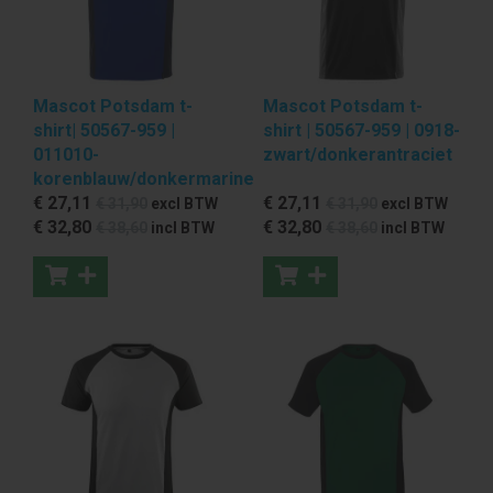
Mascot Potsdam t-
Mascot Potsdam t-
shirt| 50567-959 |
shirt | 50567-959 | 0918-
011010-
zwart/donkerantraciet
korenblauw/donkermarine
€ 27
,11
€ 27
,11
€ 31
,90
excl BTW
€ 31
,90
excl BTW
€ 32
,80
€ 32
,80
€ 38
,60
incl BTW
€ 38
,60
incl BTW