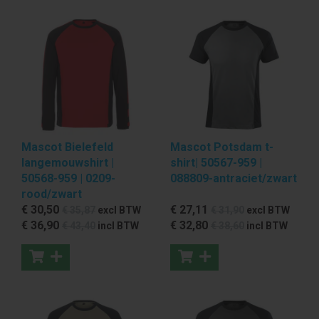
Mascot Bielefeld
Mascot Potsdam t-
langemouwshirt |
shirt| 50567-959 |
50568-959 | 0209-
088809-antraciet/zwart
rood/zwart
€ 30
,50
€ 27
,11
€ 35
,87
excl BTW
€ 31
,90
excl BTW
€ 36
,90
€ 32
,80
€ 43
,40
incl BTW
€ 38
,60
incl BTW