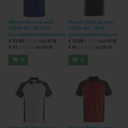
Mascot Bottrop polo|
Mascot Bottrop polo|
50569-961 | 011010-
50569-961 | 0918-
korenblauw/donkermarine
zwart/donkerantraciet
€ 33
,88
€ 33
,88
€ 39
,92
excl BTW
€ 39
,92
excl BTW
€ 41
,-
€ 41
,-
€ 48
,30
incl BTW
€ 48
,30
incl BTW