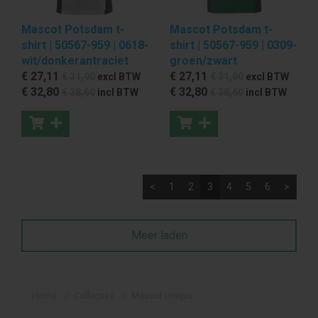
Mascot Potsdam t-
Mascot Potsdam t-
shirt | 50567-959 | 0618-
shirt | 50567-959 | 0309-
wit/donkerantraciet
groen/zwart
€ 27
,11
€ 27
,11
€ 31
,90
excl BTW
€ 31
,90
excl BTW
€ 32
,80
€ 32
,80
€ 38
,60
incl BTW
€ 38
,60
incl BTW
<
1
2
3
4
5
6
>
Meer laden
Home
Collecties
Mascot Unique