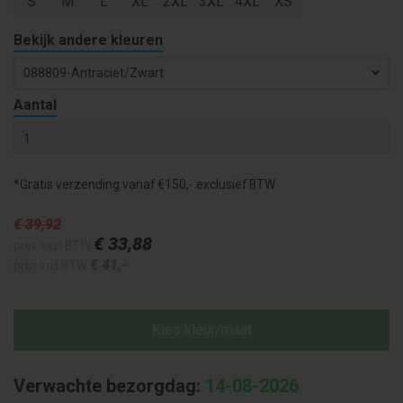
S
M
L
XL
2XL
3XL
4XL
XS
Bekijk andere kleuren
088809-Antraciet/zwart
Aantal
*Gratis verzending vanaf €150,- exclusief BTW
€ 39
,92
€ 33
,88
prijs excl BTW
€ 41
,-
prijs incl BTW
Kies kleur/maat
Verwachte bezorgdag:
14-08-2026