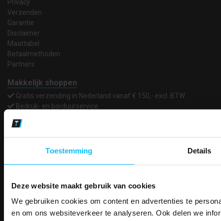
Privacy
Verzenden
Garantie
Disclaimer
Maattabel
Betaalmethoden
Partners
Makkelijk shoppen
Gratis verzending in Nederland vanaf € 150,- excl. BTW
Bedruk- en borduurservice
14 Dagen tijd om te herroepen
Betaalwijze
Toestemming
Details
Email
Inschrijven
Deze website maakt gebruik van cookies
We gebruiken cookies om content en advertenties te personal
PAK DIRE
ONTVANG DIR
en om ons websiteverkeer te analyseren. Ook delen we infor