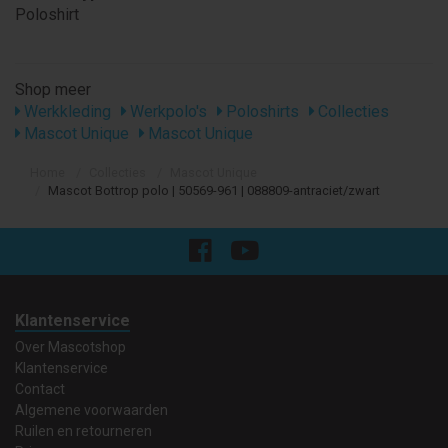
Poloshirt
Shop meer
Werkkleding
Werkpolo's
Poloshirts
Collecties
Mascot Unique
Mascot Unique
Home
Collecties
Mascot Unique
Mascot Bottrop polo | 50569-961 | 088809-antraciet/zwart
Klantenservice
Over Mascotshop
Klantenservice
Contact
Algemene voorwaarden
Ruilen en retourneren