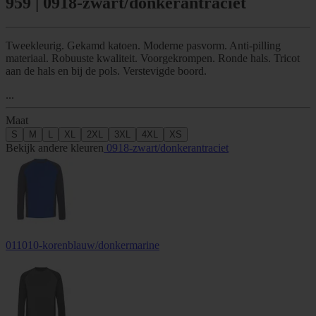
959 | 0918-zwart/donkerantraciet
Tweekleurig. Gekamd katoen. Moderne pasvorm. Anti-pilling
materiaal. Robuuste kwaliteit. Voorgekrompen. Ronde hals. Tricot
aan de hals en bij de pols. Verstevigde boord.
...
Maat
S
M
L
XL
2XL
3XL
4XL
XS
Bekijk andere kleuren
0918-zwart/donkerantraciet
011010-korenblauw/donkermarine