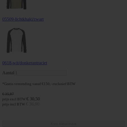
05509-lichtkhaki/zwart
0618-wit/donkerantraciet
Aantal
*Gratis verzending vanaf €150,- exclusief BTW
€ 35
,87
€ 30
,50
prijs excl BTW
€ 36
,90
prijs incl BTW
Kies kleur/maat