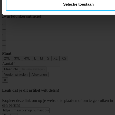
Selectie toestaan
Mascot Bielefeld langemouwshirt | 50568-959 | 0918-
zwart/donkerantraciet
Maat
2XL
3XL
4XL
L
M
S
XL
XS
Aantal
Meer info
In winkelwagen
Verder winkelen
Afrekenen
×
Leuk dat je dit artikel wilt delen!
Kopieer deze link om op je website te plaatsen of om te gebruiken in
een bericht