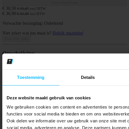
Kies kleur/maat
€ 30
,50
€ 35
,87
excl BTW
€ 36
,90
€ 43
,40
incl BTW
Verwachte bezorgdag: Onbekend
Niet zeker wat jou maat is?
Bekijk maattabel
Kies een optie
Omschrijving
Tweekleurig. Gekamd katoen. Moderne pasvorm. Anti-pilling
materiaal. Robuuste kwaliteit. Voorgekrompen. Ronde hals. Tricot
aan de hals en bij de pols. Verstevigde boord.
Toestemming
Details
Specificaties
Artikelnummer
Deze website maakt gebruik van cookies
-
We gebruiken cookies om content en advertenties te persona
EAN nummer
PAK DIRECT 5%
-
functies voor social media te bieden en om ons websiteverke
Model
Ontvang direct 5% kort
Ook delen we informatie over uw gebruik van onze site met 
KORTING
50568-959
social media, adverteren en analyse. Deze partners kunnen
Merk