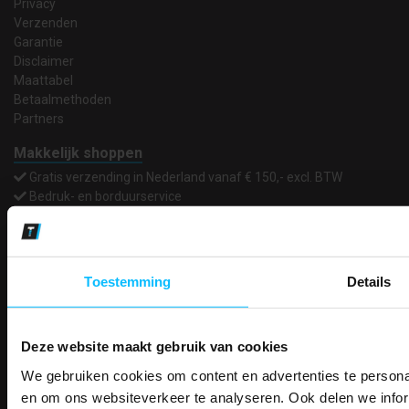
Privacy
Verzenden
Garantie
Disclaimer
Maattabel
Betaalmethoden
Partners
Makkelijk shoppen
Gratis verzending in Nederland vanaf € 150,- excl. BTW
Bedruk- en borduurservice
14 Dagen tijd om te herroepen
Betaalwijze
Toestemming
Details
Email
Inschrijven
Deze website maakt gebruik van cookies
We gebruiken cookies om content en advertenties te personal
PAK DIRE
ONTVANG DIR
en om ons websiteverkeer te analyseren. Ook delen we infor