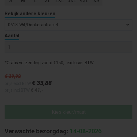
S
M
L
XL
2XL
3XL
4XL
XS
Bekijk andere kleuren
0618-Wit/donkerantraciet
Aantal
*Gratis verzending vanaf €150,- exclusief BTW
€ 39
,92
€ 33
,88
prijs excl BTW
€ 41
,-
prijs incl BTW
Kies kleur/maat
Verwachte bezorgdag:
14-08-2026