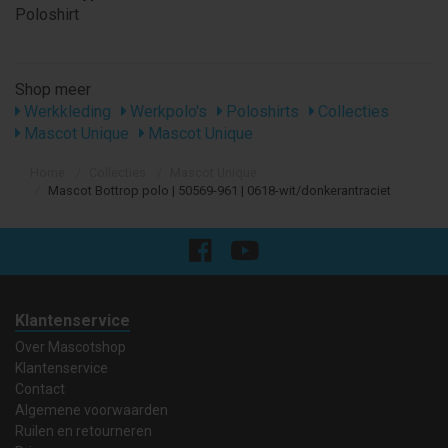
Poloshirt
Shop meer
Werkkleding
Werkpolo's
Poloshirts
Collecties
Mascot Unique
Mascot Unique
Home
Collecties
Mascot Unique
Mascot Bottrop polo | 50569-961 | 0618-wit/donkerantraciet
Klantenservice
Over Mascotshop
Klantenservice
Contact
Algemene voorwaarden
Ruilen en retourneren