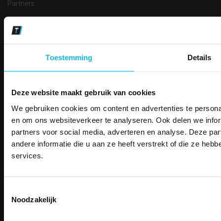
Partners
Makkelijk shoppen
Gratis verzending in Nederland vanaf € 150,- excl. BTW
Bedruk- en borduurservice
14 Dagen tijd om te herroepen
Toestemming
Details
Betaalwijze
Deze website maakt gebruik van cookies
We gebruiken cookies om content en advertenties te personal
PAK DIRE
Email
ONTVANG DIR
en om ons websiteverkeer te analyseren. Ook delen we infor
Inschrijven
KORTI
partners voor social media, adverteren en analyse. Deze p
KORTING OP U
andere informatie die u aan ze heeft verstrekt of die ze he
BESTELLI
services.
Contact
Bestel je binnenkort w
Schrijf u in voor onze nieuwsbrie
veiligheidsschoenen 
TEACO VOF
kortingscode per e-mail. Blijf op de 
Kalmarweg 14-2
Toestemmingsselectie
Meld je aan voor onze nieuws
werkkleding, exclusieve aanbiedi
9723 JG Groningen
Noodzakelijk
direct
5% korting
op je
eer
professionals.
T: 050-549 2668
E:
info@teaco.nl
Email
Meer dan
15 jaar specialist