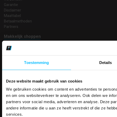
Garantie
Disclaimer
Maattabel
Betaalmethoden
Partners
Makkelijk shoppen
Gratis verzending in Nederland vanaf € 150,- excl. BTW
Bedruk- en borduurservice
14 Dagen tijd om te herroepen
Betaalwijze
Toestemming
Details
Deze website maakt gebruik van cookies
Email
We gebruiken cookies om content en advertenties te personal
Inschrijven
PAK DIRE
ONTVANG DIR
en om ons websiteverkeer te analyseren. Ook delen we infor
KORTI
partners voor social media, adverteren en analyse. Deze p
KORTING OP U
andere informatie die u aan ze heeft verstrekt of die ze he
Contact
BESTELLI
services.
TEACO VOF