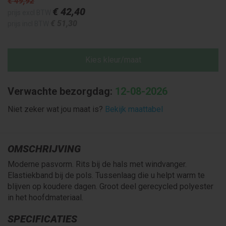
€ 49
,92
€ 42
,40
prijs excl BTW
€ 51
,30
prijs incl BTW
Kies kleur/maat
Verwachte bezorgdag:
12-08-2026
Niet zeker wat jou maat is?
Bekijk maattabel
OMSCHRIJVING
Moderne pasvorm. Rits bij de hals met windvanger.
Elastiekband bij de pols. Tussenlaag die u helpt warm te
blijven op koudere dagen. Groot deel gerecycled polyester
in het hoofdmateriaal.
SPECIFICATIES