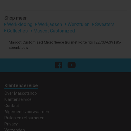
Shop meer
Werkkleding
Werkjassen
Werktruien
Sweaters
Collecties
Mascot Customized
Mascot Customized Microfleece trui met korte rits | 22703-639 | 85-
steenblauw
Klantenservice
Over Mascotshop
Klantenservice
Contact
Algemene voorwaarden
Ruilen en retourneren
Privacy
Verzenden