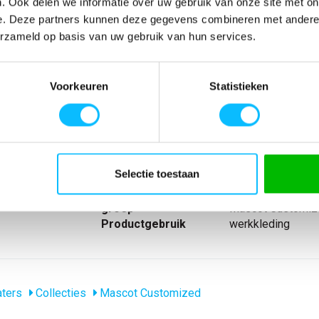
. Ook delen we informatie over uw gebruik van onze site met on
e. Deze partners kunnen deze gegevens combineren met andere i
erzameld op basis van uw gebruik van hun services.
SPECIFICATIES
r. Elastiekband
Artikelnummer
-
Voorkeuren
Statistieken
n op koudere
EAN nummer
-
fdmateriaal.
Model
22703
Merk
Mascot
Materiaal
100% polyester
nl_materiaal
Polyester
Selectie toestaan
Producttype
Microfleece trui
Collecties Mascot
Mascot Customiz
groep
Mascot Customiz
Productgebruik
werkkleding
ters
Collecties
Mascot Customized