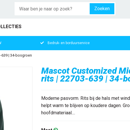
Zoeken
LLECTIES
W
Bedruk- en borduurservice
3-639 | 34-bosgroen
Mascot Customized Micr
rits | 22703-639 | 34-
Moderne pasvorm. Rits bij de hals met windv
helpt warm te blijven op koudere dagen. Gro
hoofdmateriaal....