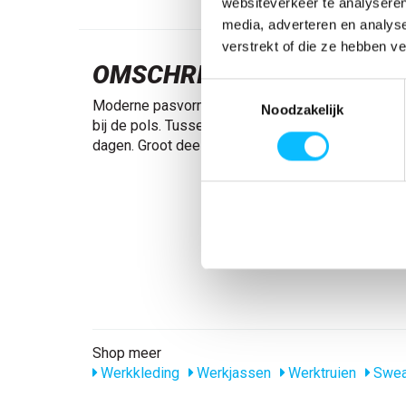
websiteverkeer te analyseren
media, adverteren en analys
verstrekt of die ze hebben v
OMSCHRIJVING
Toestemmingsselectie
Moderne pasvorm. Rits bij de hals met windvange
Noodzakelijk
bij de pols. Tussenlaag die u helpt warm te blijve
dagen. Groot deel gerecycled polyester in het hoo
Shop meer
Werkkleding
Werkjassen
Werktruien
Swea