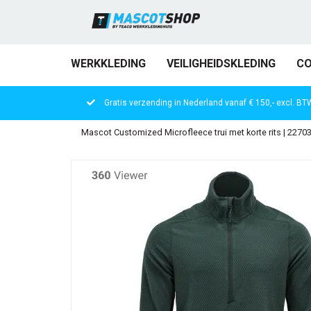
WERKKLEDING
VEILIGHEIDSKLEDING
CO
Gratis verzending in Nederland vanaf € 150,- excl. BT
Mascot Customized Microfleece trui met korte rits | 2270