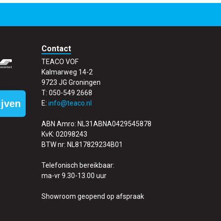
Contact
TEACO VOF
Kalmarweg 14-2
9723 JG Groningen
T: 050-549 2668
ijven
E:
info@teaco.nl
ABN Amro: NL31ABNA0429545878
KvK: 02098243
BTW nr: NL817829234B01
Telefonisch bereikbaar:
ma-vr 9.30-13.00 uur
Showroom geopend op afspraak