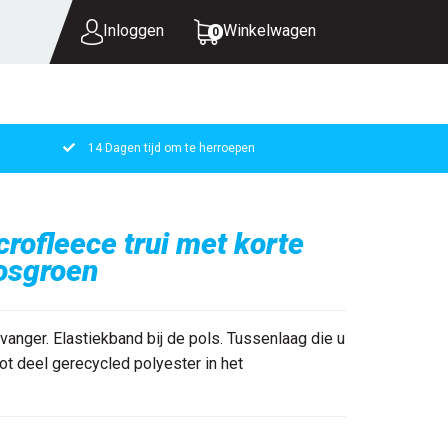
Inloggen
Winkelwagen
0
14 Dagen tijd om te herroepen
UW WINKELWAGEN IS LEEG.
VUL HEM MET PRODUCTEN.
ofleece trui met korte
bosgroen
anger. Elastiekband bij de pols. Tussenlaag die u
ot deel gerecycled polyester in het