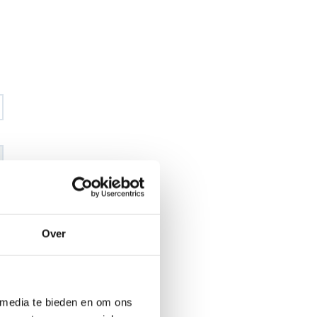
€ 42
,40
€ 49
,92
excl BTW
Over
€ 51
,30
€ 60
,40
incl BTW
26
 media te bieden en om ons
l