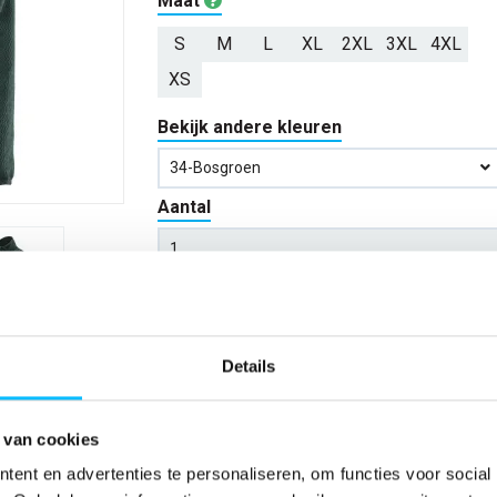
Maat
S
M
L
XL
2XL
3XL
4XL
XS
Bekijk andere kleuren
34-Bosgroen
Aantal
*Gratis verzending vanaf €150,- exclusief BTW
Details
Kies kleur/maat
Verwachte bezorgdag:
13-08-20
 van cookies
ent en advertenties te personaliseren, om functies voor social
Niet zeker wat jou maat is?
Bekijk maattabe