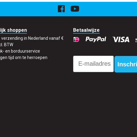
ijk shoppen
Betaalwijze
s verzending in Nederland vanaf €
cl. BTW
k- en borduurservice
gen tijd om te herroepen
Email
Inschr