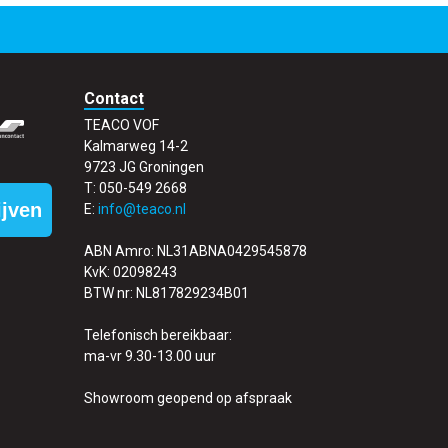
Contact
TEACO VOF
Kalmarweg 14-2
9723 JG Groningen
T: 050-549 2668
ijven
E:
info@teaco.nl
ABN Amro: NL31ABNA0429545878
KvK: 02098243
BTW nr: NL817829234B01
Telefonisch bereikbaar:
ma-vr 9.30-13.00 uur
Showroom geopend op afspraak