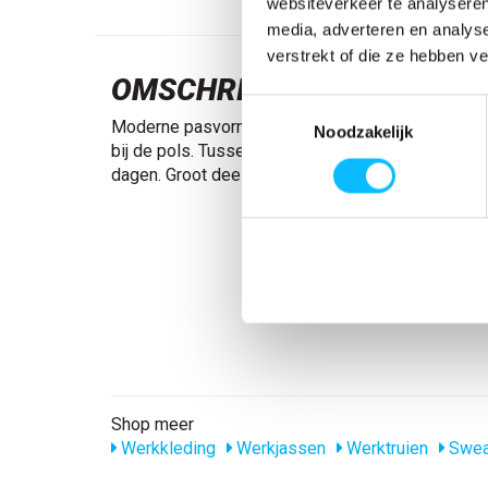
websiteverkeer te analyseren
media, adverteren en analys
verstrekt of die ze hebben v
OMSCHRIJVING
Toestemmingsselectie
Moderne pasvorm. Rits bij de hals met windvange
Noodzakelijk
bij de pols. Tussenlaag die u helpt warm te blijve
dagen. Groot deel gerecycled polyester in het hoo
Shop meer
Werkkleding
Werkjassen
Werktruien
Swea