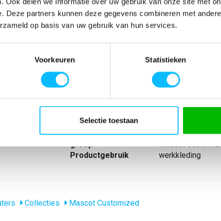
. Ook delen we informatie over uw gebruik van onze site met on
e. Deze partners kunnen deze gegevens combineren met andere i
erzameld op basis van uw gebruik van hun services.
SPECIFICATIES
r. Elastiekband
Artikelnummer
-
Voorkeuren
Statistieken
n op koudere
EAN nummer
-
fdmateriaal.
Model
22703
Merk
Mascot
Materiaal
100% polyester
nl_materiaal
Polyester
Selectie toestaan
Producttype
Microfleece trui
Collecties Mascot
Mascot Customiz
groep
Mascot Customiz
Productgebruik
werkkleding
ters
Collecties
Mascot Customized