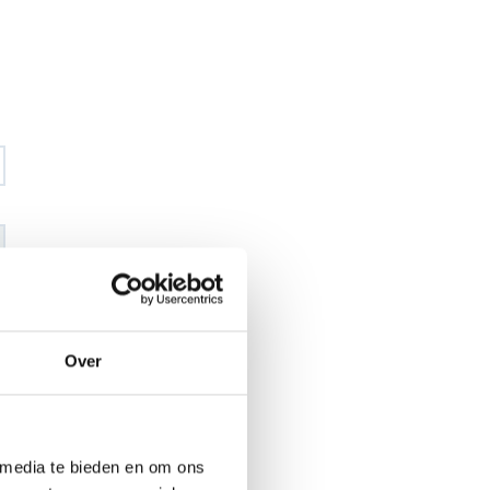
€ 42
,40
€ 49
,92
excl BTW
Over
€ 51
,30
€ 60
,40
incl BTW
26
 media te bieden en om ons
l