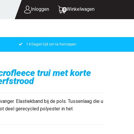
Inloggen
Winkelwagen
0
14 Dagen tijd om te herroepen
UW WINKELWAGEN IS LEEG.
VUL HEM MET PRODUCTEN.
ofleece trui met korte
erfstrood
anger. Elastiekband bij de pols. Tussenlaag die u
ot deel gerecycled polyester in het