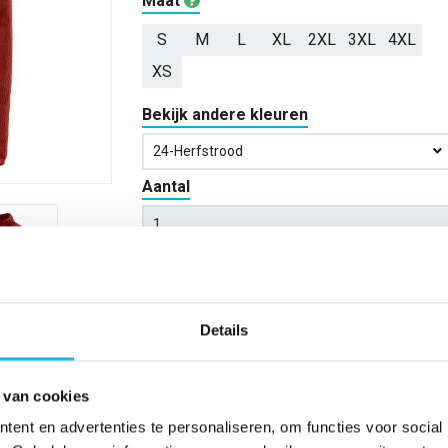
Maat
S
M
L
XL
2XL
3XL
4XL
XS
Bekijk andere kleuren
24-Herfstrood
Aantal
*Gratis verzending vanaf €150,- exclusief BTW
Details
Kies kleur/maat
Verwachte bezorgdag:
12-08-20
 van cookies
ent en advertenties te personaliseren, om functies voor social
Niet zeker wat jou maat is?
Bekijk maattabe