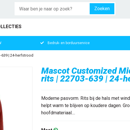
Zoeken
LLECTIES
W
Bedruk- en borduurservice
-639 | 24-herfstrood
Mascot Customized Micr
rits | 22703-639 | 24-h
Moderne pasvorm. Rits bij de hals met windv
helpt warm te blijven op koudere dagen. Gro
hoofdmateriaal....