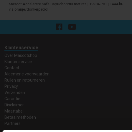
Mascot Accelerate Safe Capuchontrui met rits | 19284-781 | 1444-hi-
vis oranje/donkerpetrol
Klantenservice
Over Mascotshop
Klantenservice
Contact
Algemene voorwaarden
Ruilen en retourneren
Privacy
Verzenden
Garantie
Disclaimer
Maattabel
Betaalmethoden
Partners