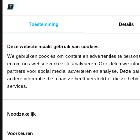
Makkelijk shoppen
Gratis verzending in Nederland vanaf € 150,- excl. BTW
Bedruk- en borduurservice
Toestemming
Details
14 Dagen tijd om te herroepen
Betaalwijze
Deze website maakt gebruik van cookies
We gebruiken cookies om content en advertenties te personal
PAK DIRE
Email
ONTVANG DIR
en om ons websiteverkeer te analyseren. Ook delen we infor
Inschrijven
KORTI
partners voor social media, adverteren en analyse. Deze p
KORTING OP U
andere informatie die u aan ze heeft verstrekt of die ze he
BESTELLI
services.
Contact
Bestel je binnenkort w
Schrijf u in voor onze nieuwsbrie
veiligheidsschoenen 
TEACO VOF
kortingscode per e-mail. Blijf op de 
Kalmarweg 14-2
Toestemmingsselectie
Meld je aan voor onze nieuws
werkkleding, exclusieve aanbiedi
9723 JG Groningen
Noodzakelijk
direct
5% korting
op je
eer
professionals.
T: 050-549 2668
Email
E:
info@teaco.nl
Meer dan
15 jaar specialist
veiligheid.
Voorkeuren
ABN Amro: NL31ABNA0429545878