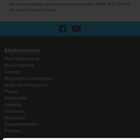
Mascot Accelerate Safe Capuchontrui met rits | 19284-781 | 1418-hi-
vis oranje/donkerantraciet
Klantenservice
Over Mascotshop
Klantenservice
Contact
Algemene voorwaarden
Ruilen en retourneren
Privacy
Verzenden
Garantie
Disclaimer
Maattabel
Betaalmethoden
Partners