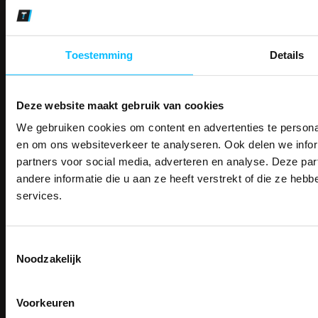
Makkelijk shoppen
Gratis verzending in Nederland vanaf € 150,- excl. BTW
Bedruk- en borduurservice
Toestemming
Details
14 Dagen tijd om te herroepen
Betaalwijze
Deze website maakt gebruik van cookies
We gebruiken cookies om content en advertenties te personal
PAK DIRE
Email
ONTVANG DIR
en om ons websiteverkeer te analyseren. Ook delen we infor
Inschrijven
KORTI
partners voor social media, adverteren en analyse. Deze p
KORTING OP U
andere informatie die u aan ze heeft verstrekt of die ze he
BESTELLI
services.
Contact
Bestel je binnenkort w
Schrijf u in voor onze nieuwsbrie
veiligheidsschoenen 
TEACO VOF
kortingscode per e-mail. Blijf op de 
Kalmarweg 14-2
Toestemmingsselectie
Meld je aan voor onze nieuws
werkkleding, exclusieve aanbiedi
9723 JG Groningen
Noodzakelijk
direct
5% korting
op je
eer
professionals.
T: 050-549 2668
Email
E:
info@teaco.nl
Meer dan
15 jaar specialist
veiligheid.
Voorkeuren
ABN Amro: NL31ABNA0429545878