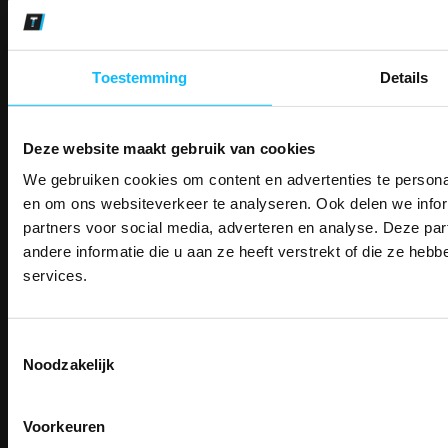
Makkelijk shoppen
Gratis verzending in Nederland vanaf € 150,- excl. BTW
Bedruk- en borduurservice
Toestemming
Details
14 Dagen tijd om te herroepen
Betaalwijze
Deze website maakt gebruik van cookies
We gebruiken cookies om content en advertenties te personal
PAK DIRE
Email
ONTVANG DIR
en om ons websiteverkeer te analyseren. Ook delen we infor
Inschrijven
KORTI
partners voor social media, adverteren en analyse. Deze p
KORTING OP U
andere informatie die u aan ze heeft verstrekt of die ze he
BESTELLI
services.
Contact
Bestel je binnenkort w
Schrijf u in voor onze nieuwsbrie
veiligheidsschoenen 
TEACO VOF
kortingscode per e-mail. Blijf op de 
Kalmarweg 14-2
Toestemmingsselectie
Meld je aan voor onze nieuws
werkkleding, exclusieve aanbiedi
9723 JG Groningen
Noodzakelijk
direct
5% korting
op je
eer
professionals.
T: 050-549 2668
Email
E:
info@teaco.nl
Meer dan
15 jaar specialist
veiligheid.
Voorkeuren
ABN Amro: NL31ABNA0429545878