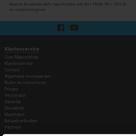
Mascot Accelerate Safe Capuchontrui met rits | 19284-781 | 1433-hi-
vis oranje/mosgroen
Klantenservice
Over Mascotshop
Klantenservice
Contact
Algemene voorwaarden
Ruilen en retourneren
Privacy
Verzenden
Garantie
Disclaimer
Maattabel
Betaalmethoden
Partners