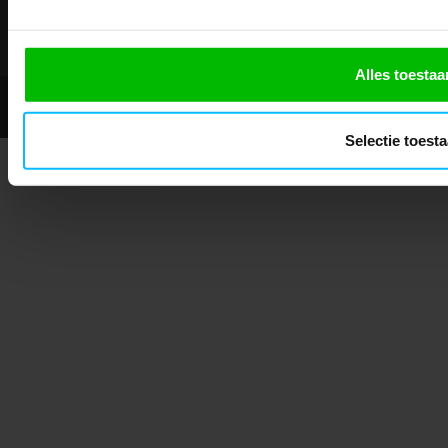
Showroom geopend op afspraak
Alles toestaa
© 2026 - Mascotshop.
Selectie toest