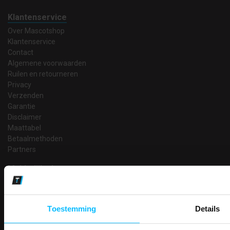
Klantenservice
Over Mascotshop
Klantenservice
Contact
Algemene voorwaarden
Ruilen en retourneren
Privacy
Verzenden
Garantie
Disclaimer
Maattabel
Betaalmethoden
Partners
Makkelijk shoppen
Gratis verzending in Nederland vanaf € 150,- excl. BTW
Bedruk- en borduurservice
14 Dagen tijd om te herroepen
Toestemming
Details
Betaalwijze