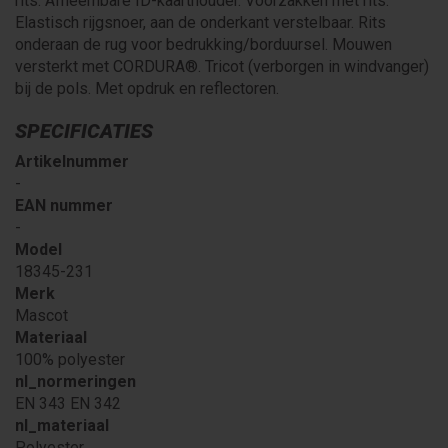
rits. Afneembare ID-kaarthouder. Voorzakken met rits.
Elastisch rijgsnoer, aan de onderkant verstelbaar. Rits
onderaan de rug voor bedrukking/borduursel. Mouwen
versterkt met CORDURA®. Tricot (verborgen in windvanger)
bij de pols. Met opdruk en reflectoren.
SPECIFICATIES
Artikelnummer
-
EAN nummer
-
Model
18345-231
Merk
Mascot
Materiaal
100% polyester
nl_normeringen
EN 343 EN 342
nl_materiaal
Polyester