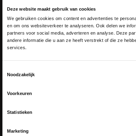
Deze website maakt gebruik van cookies
We gebruiken cookies om content en advertenties te personal
PAK DIRE
Email
ONTVANG DIR
Inschrijven
en om ons websiteverkeer te analyseren. Ook delen we infor
KORTI
partners voor social media, adverteren en analyse. Deze p
KORTING OP U
andere informatie die u aan ze heeft verstrekt of die ze he
BESTELLI
services.
Contact
Bestel je binnenkort w
TEACO VOF
Schrijf u in voor onze nieuwsbrie
veiligheidsschoenen 
Kalmarweg 14-2
kortingscode per e-mail. Blijf op de 
Toestemmingsselectie
Meld je aan voor onze nieuws
werkkleding, exclusieve aanbiedi
9723 JG Groningen
Noodzakelijk
direct
5% korting
op je
eer
professionals.
T: 050-549 2668
E:
info@teaco.nl
Email
Meer dan
15 jaar specialist
veiligheid.
Voorkeuren
ABN Amro: NL31ABNA0429545878
Inschrijven
KvK: 02098243
Email
BTW nr: NL817829234B01
Na inschrijving ontvangt u de kortingscode per
Statistieken
moment uitschrijven
Telefonisch bereikbaar:
CLAIM MIJN 5% 
ma-vr 9.30-13.00 uur
Nee, bedankt
Marketing