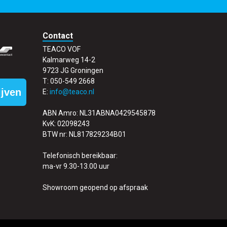
Contact
TEACO VOF
Kalmarweg 14-2
9723 JG Groningen
T: 050-549 2668
ijven
E:
info@teaco.nl
ABN Amro: NL31ABNA0429545878
KvK: 02098243
BTW nr: NL817829234B01
Telefonisch bereikbaar:
ma-vr 9.30-13.00 uur
Showroom geopend op afspraak