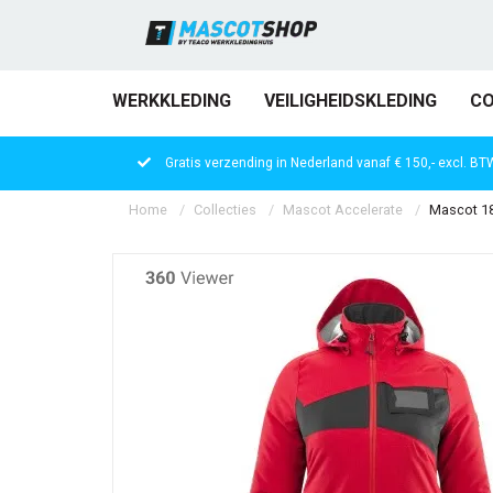
WERKKLEDING
VEILIGHEIDSKLEDING
CO
Gratis verzending in Nederland vanaf € 150,- excl. BT
Home
Collecties
Mascot Accelerate
Mascot 18