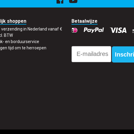
ijk shoppen
Betaalwijze
s verzending in Nederland vanaf €
cl. BTW
k- en borduurservice
gen tijd om te herroepen
Email
Inschr