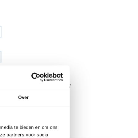
€ 140
,17
€ 164
,88
excl BTW
€ 169
,60
€ 199
,50
incl BTW
Over
26
l
 media te bieden en om ons
ze partners voor social