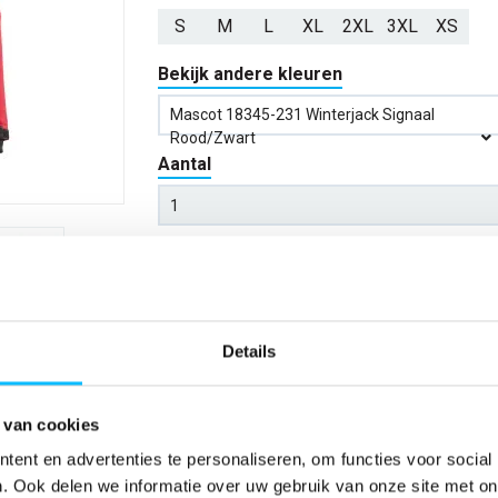
S
M
L
XL
2XL
3XL
XS
Bekijk andere kleuren
Mascot 18345-231 Winterjack Signaal
Rood/zwart
Aantal
*Gratis verzending vanaf €150,- exclusief BTW
Kies kleur/maat
Details
Verwachte bezorgdag:
14-08-20
 van cookies
Niet zeker wat jou maat is?
Bekijk maattabe
ent en advertenties te personaliseren, om functies voor social
. Ook delen we informatie over uw gebruik van onze site met on