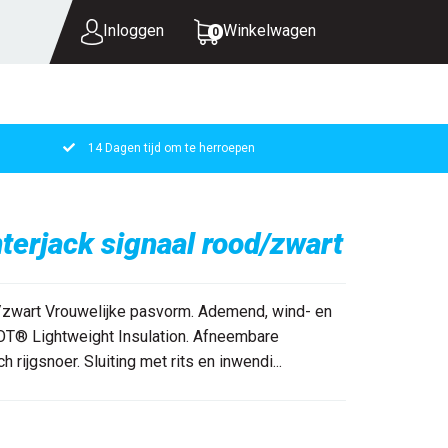
Inloggen
Winkelwagen
0
14 Dagen tijd om te herroepen
UW WINKELWAGEN IS LEEG.
VUL HEM MET PRODUCTEN.
erjack signaal rood/zwart
/zwart Vrouwelijke pasvorm. Ademend, wind- en
T® Lightweight Insulation. Afneembare
rijgsnoer. Sluiting met rits en inwendi...