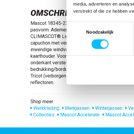
media, adverteren en analys
OMSCHRIJVING
verstrekt of die ze hebben v
Mascot 18345-231 Winterjack signaal rood/zwart
Toestemmingsselectie
pasvorm. Ademend, wind- en waterdicht. Getaped
Noodzakelijk
CLIMASCOT® Lightweight Insulation. Afneembar
capuchon met verstelbaar elastisch rijgsnoer. Slui
inwendige windvanger. Binnenzak met rits. Afnee
kaarthouder. Voorzakken met rits. Elastisch rijgsn
onderkant verstelbaar. Rits onderaan de rug voor
bedrukking/borduursel. Mouwen versterkt met 
Tricot (verborgen in windvanger) bij de pols. Met
reflectoren.
Shop meer
Werkkleding
Werkjassen
Winterjassen
Vei
Collecties
Mascot Accelerate
Mascot Accel