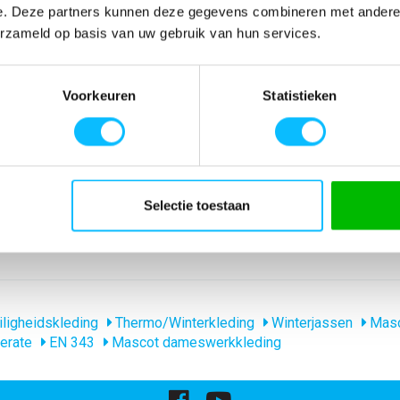
e. Deze partners kunnen deze gegevens combineren met andere i
SPECIFICATIES
erzameld op basis van uw gebruik van hun services.
 Vrouwelijke
Artikelnummer
-
e naden. Met
EAN nummer
-
Voorkeuren
Statistieken
e gevoerde
Model
18345-231
ting met rits en
Merk
Mascot
mbare ID-
Materiaal
100% polyester
oer, aan de
nl_normeringen
EN 343 EN 342
nl_materiaal
Polyester
Selectie toestaan
CORDURA®.
nl_eigenschappen
Gevoerd Waterdic
 opdruk en
Producttype
jack
ligheidskleding
Thermo/Winterkleding
Winterjassen
Masc
erate
EN 343
Mascot dameswerkkleding