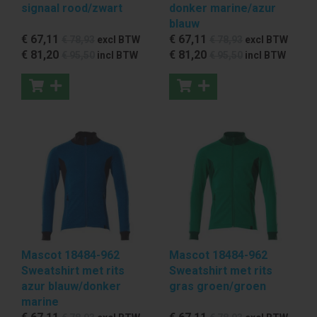
signaal rood/zwart
donker marine/azur
blauw
€ 67
,11
€ 67
,11
€ 78
,93
excl BTW
€ 78
,93
excl BTW
€ 81
,20
€ 81
,20
€ 95
,50
incl BTW
€ 95
,50
incl BTW
Mascot 18484-962
Mascot 18484-962
Sweatshirt met rits
Sweatshirt met rits
azur blauw/donker
gras groen/groen
marine