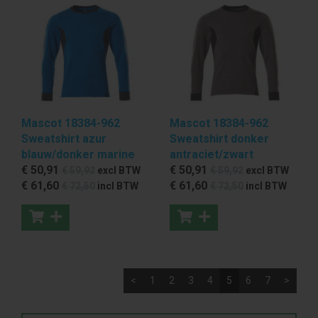
Mascot 18384-962
Mascot 18384-962
Sweatshirt azur
Sweatshirt donker
blauw/donker marine
antraciet/zwart
€ 50
,91
€ 50
,91
€ 59
,92
excl BTW
€ 59
,92
excl BTW
€ 61
,60
€ 61
,60
€ 72
,50
incl BTW
€ 72
,50
incl BTW
<
1
2
3
4
5
6
7
>