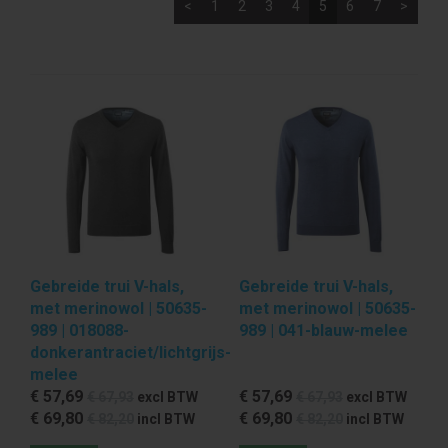
<
1
2
3
4
5
6
7
>
Gebreide trui V-hals,
Gebreide trui V-hals,
met merinowol | 50635-
met merinowol | 50635-
989 | 018088-
989 | 041-blauw-melee
donkerantraciet/lichtgrijs-
melee
€ 57
,69
€ 57
,69
€ 67
,93
excl BTW
€ 67
,93
excl BTW
€ 69
,80
€ 69
,80
€ 82
,20
incl BTW
€ 82
,20
incl BTW