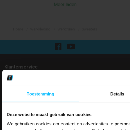
Meer laden
Home
Werkkleding
Werktruien
Sweaters
Klantenservice
Over Mascotshop
Klantenservice
Contact
Algemene voorwaarden
Toestemming
Details
Ruilen en retourneren
Privacy
Verzenden
Deze website maakt gebruik van cookies
Garantie
Disclaimer
We gebruiken cookies om content en advertenties te personal
PAK DIRE
Maattabel