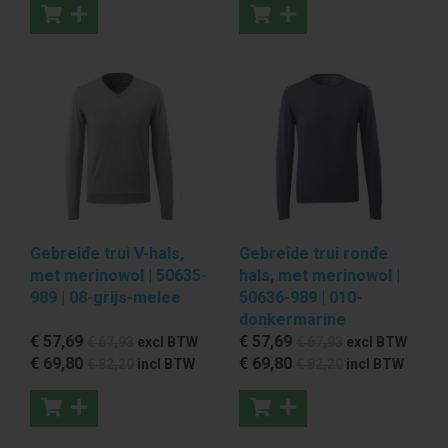
Gebreide trui V-hals,
Gebreide trui ronde
met merinowol | 50635-
hals, met merinowol |
989 | 08-grijs-melee
50636-989 | 010-
donkermarine
€ 57
,69
€ 57
,69
€ 67
,93
excl BTW
€ 67
,93
excl BTW
€ 69
,80
€ 69
,80
€ 82
,20
incl BTW
€ 82
,20
incl BTW