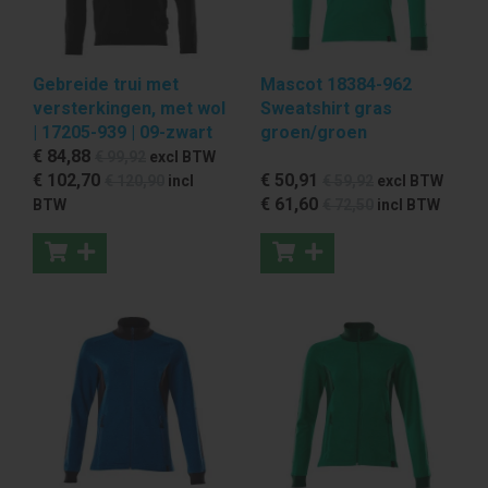
Gebreide trui met
Mascot 18384-962
versterkingen, met wol
Sweatshirt gras
| 17205-939 | 09-zwart
groen/groen
€ 84
,88
€ 99
,92
excl BTW
€ 102
,70
€ 50
,91
€ 120
,90
incl
€ 59
,92
excl BTW
€ 61
,60
BTW
€ 72
,50
incl BTW