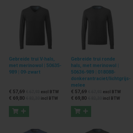
Gebreide trui V-hals,
Gebreide trui ronde
met merinowol | 50635-
hals, met merinowol |
989 | 09-zwart
50636-989 | 018088-
donkerantraciet/lichtgrijs-
melee
€ 57
,69
€ 57
,69
€ 67
,93
excl BTW
€ 67
,93
excl BTW
€ 69
,80
€ 69
,80
€ 82
,20
incl BTW
€ 82
,20
incl BTW