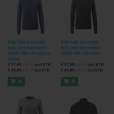
Gebreide trui ronde
Gebreide trui ronde
hals, met merinowol |
hals, met merinowol |
50636-989 | 041-blauw-
50636-989 | 09-zwart
melee
€ 57
,69
€ 57
,69
€ 67
,93
excl BTW
€ 67
,93
excl BTW
€ 69
,80
€ 69
,80
€ 82
,20
incl BTW
€ 82
,20
incl BTW