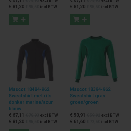
€ 67
,11
€ 67
,11
€ 78
,93
excl BTW
€ 78
,93
excl BTW
€ 81
,20
€ 81
,20
€ 95
,50
incl BTW
€ 95
,50
incl BTW
Mascot 18484-962
Mascot 18394-962
Sweatshirt met rits
Sweatshirt gras
donker marine/azur
groen/groen
blauw
€ 67
,11
€ 50
,91
€ 78
,93
excl BTW
€ 59
,92
excl BTW
€ 81
,20
€ 61
,60
€ 95
,50
incl BTW
€ 72
,50
incl BTW