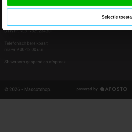
E:
info@teaco.nl
Selectie toest
ABN Amro: NL31ABNA0429545878
KvK: 02098243
BTW nr: NL817829234B01
Telefonisch bereikbaar:
ma-vr 9.30-13.00 uur
Showroom geopend op afspraak
© 2026 - Mascotshop.