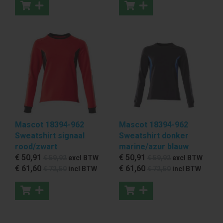
Mascot 18394-962
Mascot 18394-962
Sweatshirt signaal
Sweatshirt donker
rood/zwart
marine/azur blauw
€ 50
,91
€ 50
,91
€ 59
,92
excl BTW
€ 59
,92
excl BTW
€ 61
,60
€ 61
,60
€ 72
,50
incl BTW
€ 72
,50
incl BTW