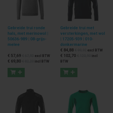
Gebreide trui ronde
Gebreide trui met
hals, met merinowol |
versterkingen, met wol
50636-989 | 08-grijs-
| 17205-939 | 010-
melee
donkermarine
€ 84
,88
€ 99
,92
excl BTW
€ 57
,69
€ 102
,70
€ 67
,93
excl BTW
€ 120
,90
incl
€ 69
,80
€ 82
,20
incl BTW
BTW