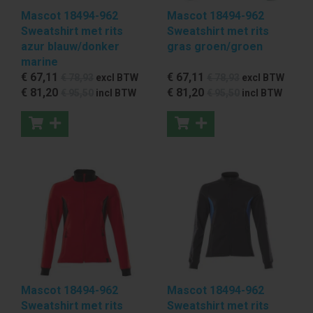
Mascot 18494-962
Mascot 18494-962
Sweatshirt met rits
Sweatshirt met rits
azur blauw/donker
gras groen/groen
marine
€ 67
,11
€ 67
,11
€ 78
,93
excl BTW
€ 78
,93
excl BTW
€ 81
,20
€ 81
,20
€ 95
,50
incl BTW
€ 95
,50
incl BTW
Mascot 18494-962
Mascot 18494-962
Sweatshirt met rits
Sweatshirt met rits