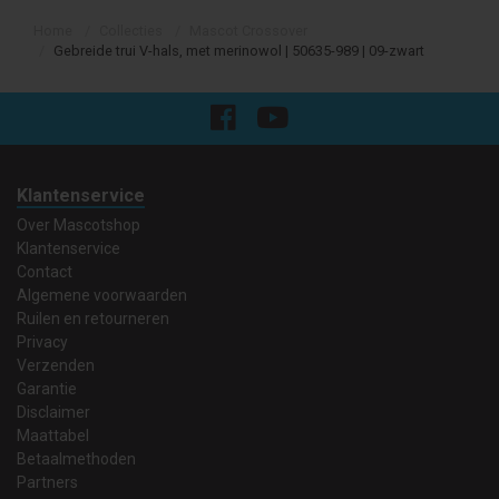
Home
Collecties
Mascot Crossover
Gebreide trui V-hals, met merinowol | 50635-989 | 09-zwart
Klantenservice
Over Mascotshop
Klantenservice
Contact
Algemene voorwaarden
Ruilen en retourneren
Privacy
Verzenden
Garantie
Disclaimer
Maattabel
Betaalmethoden
Partners