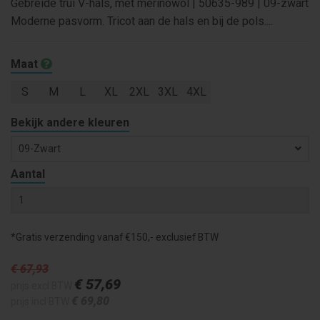
Gebreide trui V-hals, met merinowol | 50635-989 | 09-zwart
Moderne pasvorm. Tricot aan de hals en bij de pols....
Maat
S
M
L
XL
2XL
3XL
4XL
Bekijk andere kleuren
09-Zwart
Aantal
*Gratis verzending vanaf €150,- exclusief BTW
€ 67
,93
€ 57
,69
prijs excl BTW
€ 69
,80
prijs incl BTW