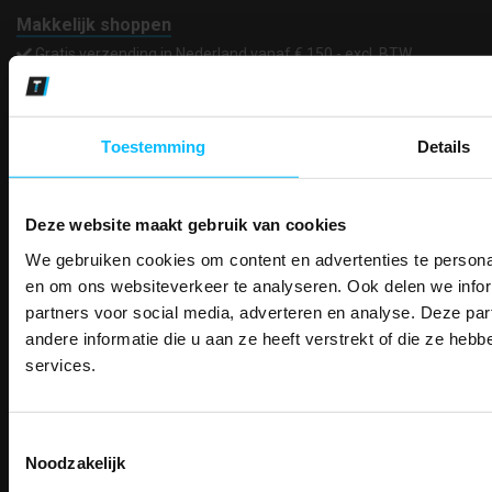
Makkelijk shoppen
Gratis verzending in Nederland vanaf € 150,- excl. BTW
Bedruk- en borduurservice
14 Dagen tijd om te herroepen
Betaalwijze
Toestemming
Details
Deze website maakt gebruik van cookies
Email
Inschrijven
We gebruiken cookies om content en advertenties te personal
PAK DIRE
ONTVANG DIR
en om ons websiteverkeer te analyseren. Ook delen we infor
KORTI
partners voor social media, adverteren en analyse. Deze p
KORTING OP U
Contact
andere informatie die u aan ze heeft verstrekt of die ze he
BESTELLI
TEACO VOF
services.
Kalmarweg 14-2
Bestel je binnenkort w
Schrijf u in voor onze nieuwsbrie
veiligheidsschoenen 
9723 JG Groningen
kortingscode per e-mail. Blijf op de 
T: 050-549 2668
Toestemmingsselectie
Meld je aan voor onze nieuws
werkkleding, exclusieve aanbiedi
E:
info@teaco.nl
Noodzakelijk
direct
5% korting
op je
eer
professionals.