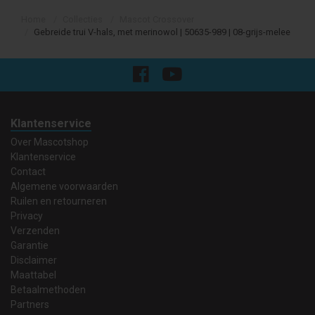
Home
Collecties
Mascot Crossover
Gebreide trui V-hals, met merinowol | 50635-989 | 08-grijs-melee
Klantenservice
Over Mascotshop
Klantenservice
Contact
Algemene voorwaarden
Ruilen en retourneren
Privacy
Verzenden
Garantie
Disclaimer
Maattabel
Betaalmethoden
Partners