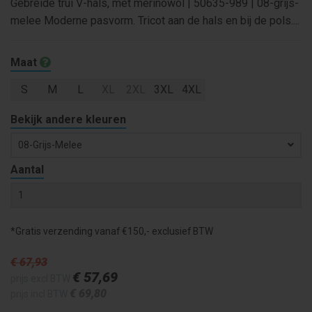
Gebreide trui V-hals, met merinowol | 50635-989 | 08-grijs-
melee Moderne pasvorm. Tricot aan de hals en bij de pols....
Maat
S
M
L
XL
2XL
3XL
4XL
Bekijk andere kleuren
08-Grijs-Melee
Aantal
*Gratis verzending vanaf €150,- exclusief BTW
€ 67
,93
€ 57
,69
prijs excl BTW
€ 69
,80
prijs incl BTW