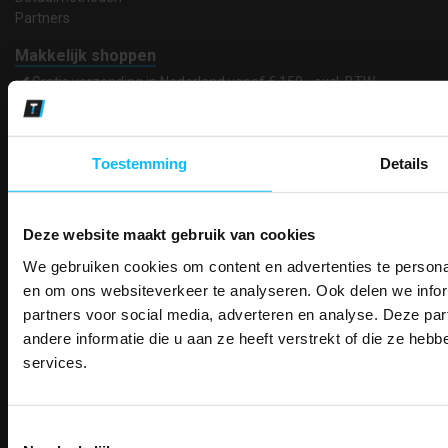
Partners
Makkelijk shoppen
Gratis verzending in Nederland vanaf € 150,- excl. BTW
Bedruk- en borduurservice
14 Dagen tijd om te herroepen
Betaalwijze
Toestemming
Details
Deze website maakt gebruik van cookies
Email
Inschrijven
We gebruiken cookies om content en advertenties te personal
PAK DIRE
ONTVANG DIR
en om ons websiteverkeer te analyseren. Ook delen we infor
KORTI
partners voor social media, adverteren en analyse. Deze p
KORTING OP U
Contact
andere informatie die u aan ze heeft verstrekt of die ze he
BESTELLI
services.
TEACO VOF
Bestel je binnenkort w
Kalmarweg 14-2
Schrijf u in voor onze nieuwsbrie
veiligheidsschoenen 
9723 JG Groningen
kortingscode per e-mail. Blijf op de 
T: 050-549 2668
Toestemmingsselectie
Meld je aan voor onze nieuws
werkkleding, exclusieve aanbiedi
E:
info@teaco.nl