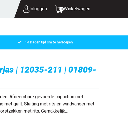
Inloggen
Winkelwagen
0
14 Dagen tijd om te herroepen
UW WINKELWAGEN IS LEEG.
VUL HEM MET PRODUCTEN.
rjas | 12035-211 | 01809-
aden. Afneembare gevoerde capuchon met
ng met quilt. Sluiting met rits en windvanger met
rstzakken met rits. Gemakkelijk...