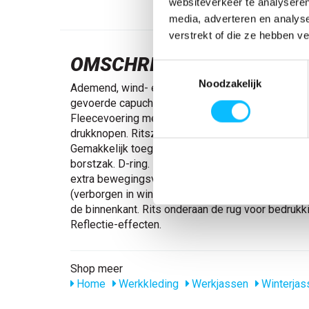
websiteverkeer te analyseren
media, adverteren en analys
verstrekt of die ze hebben v
OMSCHRIJVING
Toestemmingsselectie
Noodzakelijk
Ademend, wind- en waterdicht. Getapede naden.
gevoerde capuchon met verstelbaar elastisch rijg
Fleecevoering met quilt. Sluiting met rits en win
drukknopen. Ritszak onder de windvanger. Borstza
Gemakkelijk toegang tot geïntegreerd telefoonzak
borstzak. D-ring. Ergonomisch gevormde mouwen
extra bewegingsvrijheid. Voorzakken. Binnenzak me
(verborgen in windvanger) bij de pols. Reguleerba
de binnenkant. Rits onderaan de rug voor bedrukk
Reflectie-effecten.
Shop meer
Home
Werkkleding
Werkjassen
Winterjas