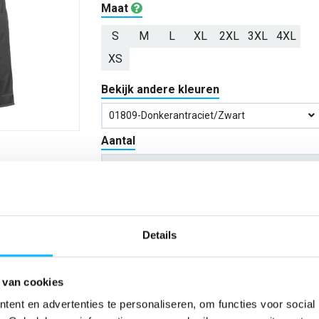
Maat
S
M
L
XL
2XL
3XL
4XL
XS
Bekijk andere kleuren
01809-Donkerantraciet/zwart
Aantal
*Gratis verzending vanaf €150,- exclusief BTW
Details
Kies kleur/maat
 van cookies
Verwachte bezorgdag:
14-08-20
ent en advertenties te personaliseren, om functies voor social
Niet zeker wat jou maat is?
Bekijk maattabe