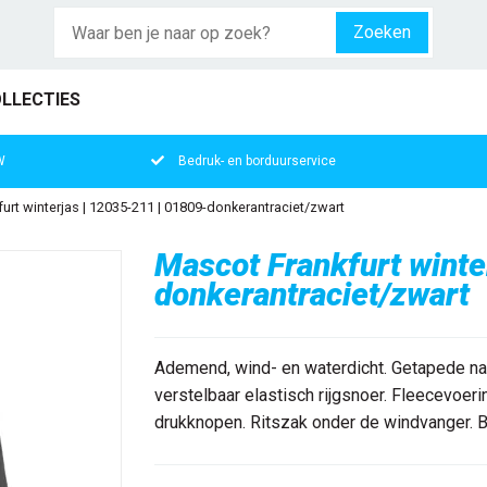
Zoeken
LLECTIES
W
Bedruk- en borduurservice
urt winterjas | 12035-211 | 01809-donkerantraciet/zwart
Mascot Frankfurt winte
donkerantraciet/zwart
Ademend, wind- en waterdicht. Getapede n
verstelbaar elastisch rijgsnoer. Fleecevoeri
drukknopen. Ritszak onder de windvanger. Bo