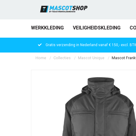
WERKKLEDING
VEILIGHEIDSKLEDING
CO
Gratis verzending in Nederland vanaf € 150,- excl. BT
Home
Collecties
Mascot Unique
Mascot Frankf