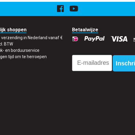
ijk shoppen
Betaalwijze
s verzending in Nederland vanaf €
cl. BTW
k- en borduurservice
gen tijd om te herroepen
Email
Inschr