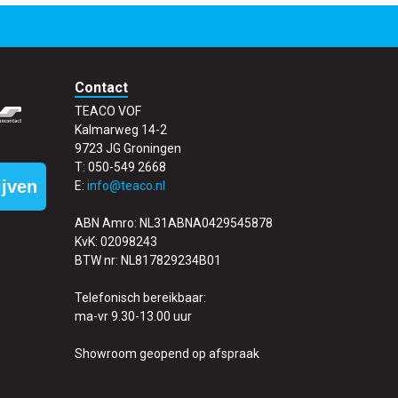
Contact
TEACO VOF
Kalmarweg 14-2
9723 JG Groningen
T: 050-549 2668
ijven
E:
info@teaco.nl
ABN Amro: NL31ABNA0429545878
KvK: 02098243
BTW nr: NL817829234B01
Telefonisch bereikbaar:
ma-vr 9.30-13.00 uur
Showroom geopend op afspraak