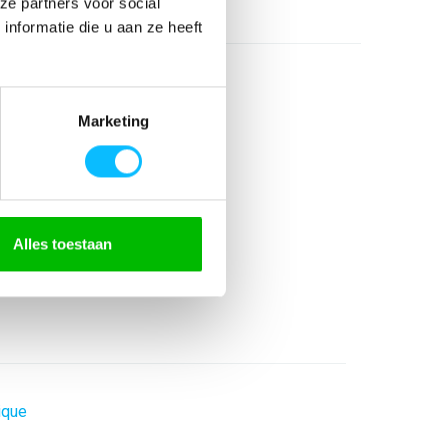
ze partners voor social
nformatie die u aan ze heeft
Marketing
Alles toestaan
t winddicht verlengd rugpand
ique