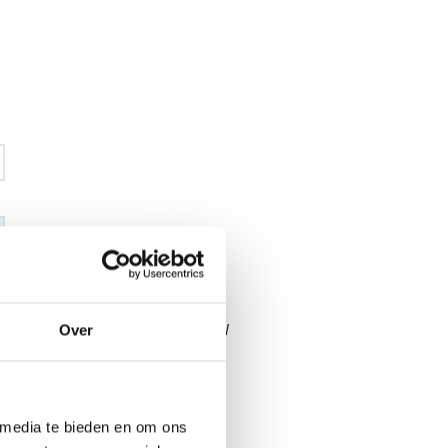
€ 138
,43
Over
€ 162
,89
excl BTW
€ 167
,50
€ 197
,10
incl BTW
26
 media te bieden en om ons
l