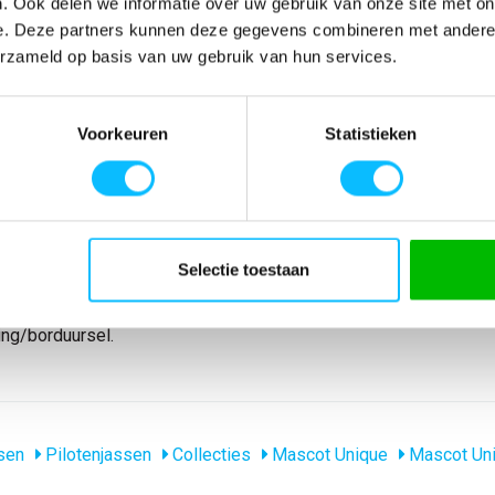
. Ook delen we informatie over uw gebruik van onze site met on
e. Deze partners kunnen deze gegevens combineren met andere i
erzameld op basis van uw gebruik van hun services.
SPECIFICATIES
Voorkeuren
Statistieken
 Afneembare
Artikelnummer
-
snoer.
EAN nummer
-
dvanger met
Model
12035-211
kken met rits.
Merk
Mascot
je in de
Materiaal
100% polyester
 zorgen voor
Producttype
Winterjack
Selectie toestaan
t rits. Tricot
Eigenschappen
gevoerd waterdich
ar rijgsnoer aan
Normering
EN 343 EN 342
ing/borduursel.
sen
Pilotenjassen
Collecties
Mascot Unique
Mascot Un