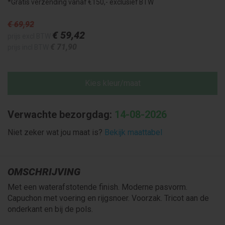
*Gratis verzending vanaf €150,- exclusief BTW
€ 69
,92
€ 59
,42
prijs excl BTW
€ 71
,90
prijs incl BTW
Kies kleur/maat
Verwachte bezorgdag:
14-08-2026
Niet zeker wat jou maat is?
Bekijk maattabel
OMSCHRIJVING
Met een waterafstotende finish. Moderne pasvorm.
Capuchon met voering en rijgsnoer. Voorzak. Tricot aan de
onderkant en bij de pols.