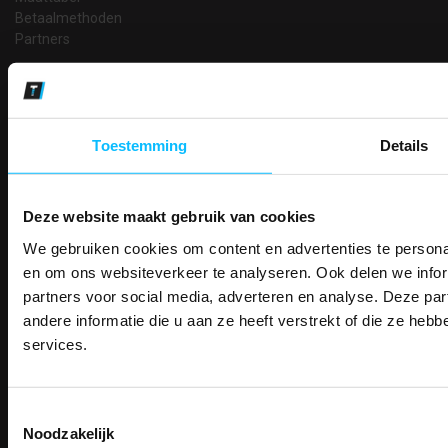
Betaalmethoden
Partners
Makkelijk shoppen
Gratis verzending in Nederland vanaf € 150,- excl. BTW
Bedruk- en borduurservice
14 Dagen tijd om te herroepen
Toestemming
Details
Betaalwijze
Deze website maakt gebruik van cookies
We gebruiken cookies om content en advertenties te personal
PAK DIRE
Email
ONTVANG DIR
en om ons websiteverkeer te analyseren. Ook delen we infor
Inschrijven
KORTI
partners voor social media, adverteren en analyse. Deze p
KORTING OP U
andere informatie die u aan ze heeft verstrekt of die ze he
BESTELLI
services.
Contact
Bestel je binnenkort w
Schrijf u in voor onze nieuwsbrie
veiligheidsschoenen 
TEACO VOF
kortingscode per e-mail. Blijf op de 
Kalmarweg 14-2
Toestemmingsselectie
Meld je aan voor onze nieuws
werkkleding, exclusieve aanbiedi
9723 JG Groningen
Noodzakelijk
direct
5% korting
op je
eer
professionals.
T: 050-549 2668