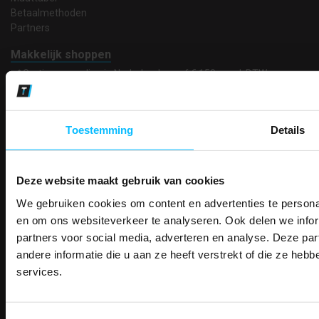
Betaalmethoden
Partners
Makkelijk shoppen
Gratis verzending in Nederland vanaf € 150,- excl. BTW
Bedruk- en borduurservice
14 Dagen tijd om te herroepen
Betaalwijze
Toestemming
Details
Deze website maakt gebruik van cookies
Email
Inschrijven
We gebruiken cookies om content en advertenties te personal
PAK DIRE
ONTVANG DIR
en om ons websiteverkeer te analyseren. Ook delen we infor
KORTI
partners voor social media, adverteren en analyse. Deze p
KORTING OP U
Contact
andere informatie die u aan ze heeft verstrekt of die ze he
BESTELLI
services.
TEACO VOF
Bestel je binnenkort w
Kalmarweg 14-2
Schrijf u in voor onze nieuwsbrie
veiligheidsschoenen 
9723 JG Groningen
kortingscode per e-mail. Blijf op de 
T: 050-549 2668