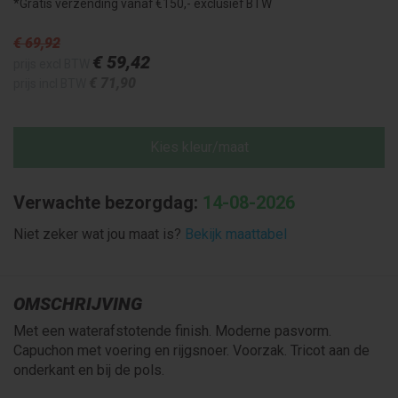
*Gratis verzending vanaf €150,- exclusief BTW
€ 69
,92
€ 59
,42
prijs excl BTW
€ 71
,90
prijs incl BTW
Kies kleur/maat
Verwachte bezorgdag:
14-08-2026
Niet zeker wat jou maat is?
Bekijk maattabel
OMSCHRIJVING
Met een waterafstotende finish. Moderne pasvorm.
Capuchon met voering en rijgsnoer. Voorzak. Tricot aan de
onderkant en bij de pols.